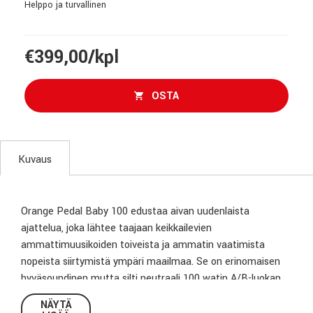
Helppo ja turvallinen
€399,00/kpl
OSTA
Kuvaus
Orange Pedal Baby 100 edustaa aivan uudenlaista
ajattelua, joka lähtee taajaan keikkailevien
ammattimuusikoiden toiveista ja ammatin vaatimista
nopeista siirtymistä ympäri maailmaa. Se on erinomaisen
hyväsoundinen mutta silti neutraali 100 watin A/B-luokan
vahvistin, joka on suunniteltu soittajille jotka hakevat
NÄYTÄ
soundia pedaaleista, mallinnuksista ja prosessoreista, ja