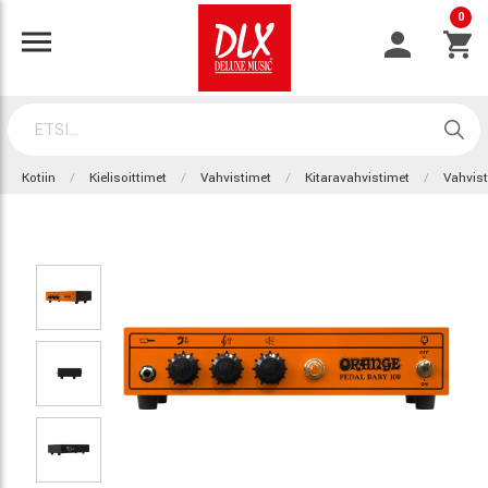
0
Kotiin
Kielisoittimet
Vahvistimet
Kitaravahvistimet
Vahvis