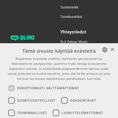
TUOTENUMERO 1052277
Tuotemerkit
€189,00/kpl
VOX MV50-BQ Guitar
Toimitusehdot
Amplifier
TUOTENUMERO 1055757
Yhteystiedot
€535,00
Orange Gain Baby
100W
DLX Deluxe Music
×
verkkokaupan asiakaspalvelu:
TUOTENUMERO 1092161
Tämä sivusto käyttää evästeitä
tilaus@dlxmusic.fi
Käytämme evästeitä sisällön, mainosten personointiin ja
Puh: 0207 282240 (arkisin klo
liikenteemme analysointiin. Jaamme myös tietoja sivustomme
FINNISH
13-17)
käytöstäsi mainos- ja analytiikkakumppaneidemme kanssa, jotka
FINNISH
voivat yhdistää ne muihin tietoihin, jotka olet heille antanut tai joita
Puh: 0207 282250 (myymälä)
he ovat keränneet käyttäessäsi palveluitaan.
Lue lisää
ENGLISH
Hermannin Rantatie 10
EHDOTTOMASTI VÄLTTÄMÄTTÖMÄT
00580 Helsinki
Y-tunnus: 1983522-7
SUORITUSKYVYLLISET
KOHDENTAVAT
Myymälän aukioloajat:
TOIMINNALLISET
LUOKITTELEMATTOMAT
Ma-Pe 10-18