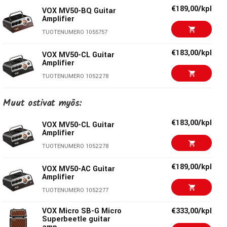
ansiosta tremolon syvyys muuttaa dynaamisesti särön
€189,00/kpl
VOX MV50-BQ Guitar
määrää. Digitaalireverb on aidon jousikaiun kuuloinen, joten
Amplifier
tämä paketti täyttää vaativankin soittajan toiveet.
TUOTENUMERO 1055757
Ikonen tyyli ja soundi
€183,00/kpl
VOX MV50-CL Guitar
Amplifier
Takaa avoin kaiutinkaappi
Nutube-putkiohjattu Tremolo-efekti
TUOTENUMERO 1052278
Tarkasti jousikaikua jäljittelevä digitaaliefekti
€522,00
Boss Katana-Air EX
Tyylikäs ulkomuoto sopii kotiin ja esiintymislavoille
Muut ostivat myös:
Guitar Amplifier
Lähtöliitäntä ylimääräiselle kaiutinkaapille
TUOTENUMERO 1082264
€183,00/kpl
Kuuloke/linjalähtö hiljaista operointia varten
VOX MV50-CL Guitar
Amplifier
VOX Cambridge 50
€271,00/kpl
TUOTENUMERO 1052278
Modeling and Nutube
Guitar amplifier
Tekniset tiedot:
€189,00/kpl
VOX MV50-AC Guitar
TUOTENUMERO 1063145
Amplifier
Teho:
50W (4Ω)
VOX Micro SB-G Micro
€333,00/kpl
TUOTENUMERO 1052277
Superbeetle guitar
Putki:
Nutube 6P1
amp
VOX Micro SB-G Micro
€333,00/kpl
10" Celestion Custom
TUOTENUMERO 1094892
Superbeetle guitar
Kaiutinelementti:
speaker