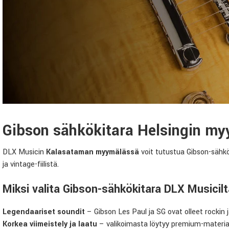
Gibson sähkökitara Helsingin m
DLX Musicin
Kalasataman myymälässä
voit tutustua Gibson-sähkö
ja vintage-fiilistä.
Miksi valita Gibson-sähkökitara DLX Musicil
Legendaariset soundit
– Gibson Les Paul ja SG ovat olleet rockin 
Korkea viimeistely ja laatu
– valikoimasta löytyy premium-materiaali