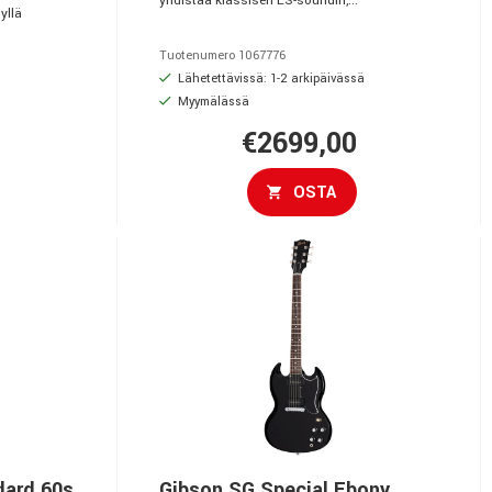
yhdistää klassisen ES-soundin,...
yllä
Tuotenumero 1067776
ä
Lähetettävissä: 1-2 arkipäivässä
Myymälässä
€2699,00
OSTA
dard 60s
Gibson SG Special Ebony