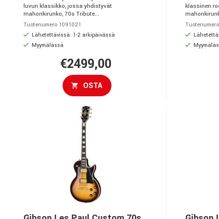
luvun klassikko, jossa yhdistyvät
klassinen ro
mahonkirunko, 70s Tribute...
mahonkirunko
Tuotenumero 1091021
Tuotenumero
Lähetettävissä: 1-2 arkipäivässä
Lähetettäv
Myymälässä
Myymäläs
€2499,00
OSTA
Gibson Les Paul Custom 70s
Gibson 