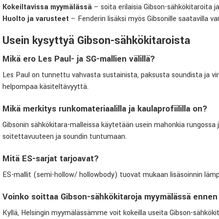
Kokeiltavissa myymälässä
– soita erilaisia Gibson-sähkökitaroita 
Huolto ja varusteet
– Fenderin lisäksi myös Gibsonille saatavilla va
Usein kysyttyä Gibson-sähkökitaroista
Mikä ero Les Paul- ja SG-mallien välillä?
Les Paul on tunnettu vahvasta sustainista, paksusta soundista ja vi
helpompaa käsiteltävyyttä.
Mikä merkitys runkomateriaalilla ja kaulaprofiililla on?
Gibsonin sähkökitara-malleissa käytetään usein mahonkia rungossa ja 
soitettavuuteen ja soundin tuntumaan.
Mitä ES-sarjat tarjoavat?
ES-mallit (semi-hollow/ hollowbody) tuovat mukaan lisäsoinnin lämpöä 
Voinko soittaa Gibson-sähkökitaroja myymälässä ennen
Kyllä, Helsingin myymälässämme voit kokeilla useita Gibson-sähkökita