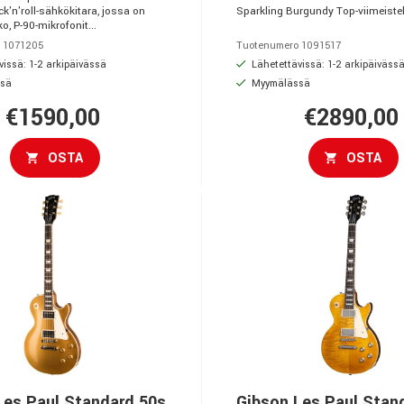
ck'n'roll-sähkökitara, jossa on
Sparkling Burgundy Top-viimeistel
, P-90-mikrofonit...
 1071205
Tuotenumero 1091517
issä: 1-2 arkipäivässä
Lähetettävissä: 1-2 arkipäiväss
sä
Myymälässä
€1590,00
€2890,00
OSTA
OSTA
Les Paul Standard 50s
Gibson Les Paul Stan