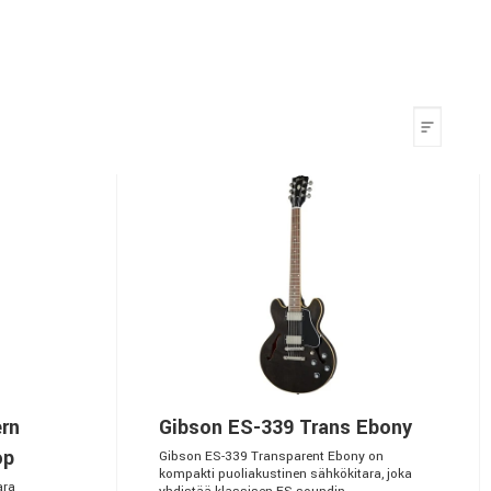
rn
Gibson ES-339 Trans Ebony
op
Gibson ES-339 Transparent Ebony on
kompakti puoliakustinen sähkökitara, joka
ara