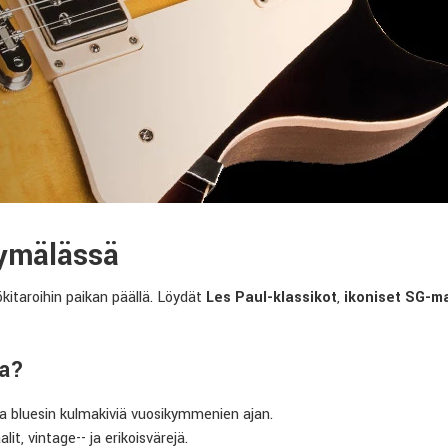
yymälässä
kitaroihin paikan päällä. Löydät
Les Paul-klassikot
,
ikoniset SG-ma
ta?
ja bluesin kulmakiviä vuosikymmenien ajan.
t, vintage-- ja erikoisvärejä.