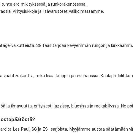
ja tunte ero mikityksessä ja runkorakenteessa.
raosia, virityslukkoja ja lisävarusteet valikoimastamme.
ntage-vaikutteista. SG taas tarjoaa kevyemmän rungon ja kirkkaamman
vaahterakantta, mikä lisää kroppia ja resonanssia. Kaulaprofiilit ku
ja ilmavuutta, erityisesti jazzissa, bluesissa ja rockabillyssä. Ne poi
 ostopäätöstä?
roita Les Paul, SG ja ES--sarjoista. Myyjämme auttaa säätämään vireet 