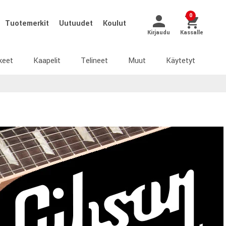
0
Tuotemerkit
Uutuudet
Koulut
Kirjaudu
Kassalle
keet
Kaapelit
Telineet
Muut
Käytetyt