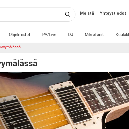
Meistä
Yhteystiedot
Ohjelmistot
PA/Live
DJ
Mikrofonit
Kuulok
n Myymälässä
myymälässä