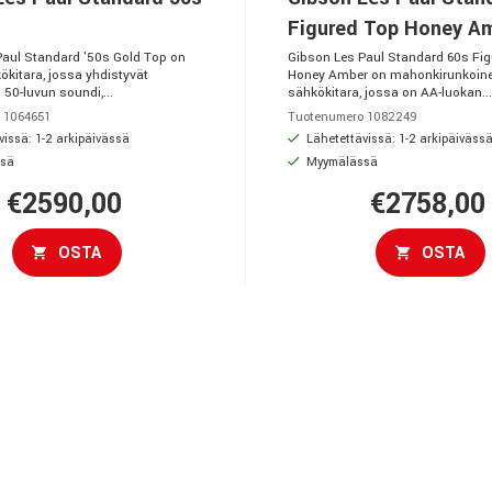
Figured Top Honey A
Paul Standard '50s Gold Top on
Gibson Les Paul Standard 60s Fi
ökitara, jossa yhdistyvät
Honey Amber on mahonkirunkoin
 50-luvun soundi,...
sähkökitara, jossa on AA-luokan...
 1064651
Tuotenumero 1082249
issä: 1-2 arkipäivässä
Lähetettävissä: 1-2 arkipäiväss
sä
Myymälässä
€2590,00
€2758,00
OSTA
OSTA