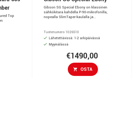
mber
Gibson SG Special Ebony on klassinen
sähkökitara kahdella P-90-mikrofonilla,
gured Top
nopealla SlimTaper-kaulalla ja...
en
Tuotenumero 1026510
ä
Lähetettävissä: 1-2 arkipäivässä
Myymälässä
€1490,00
OSTA