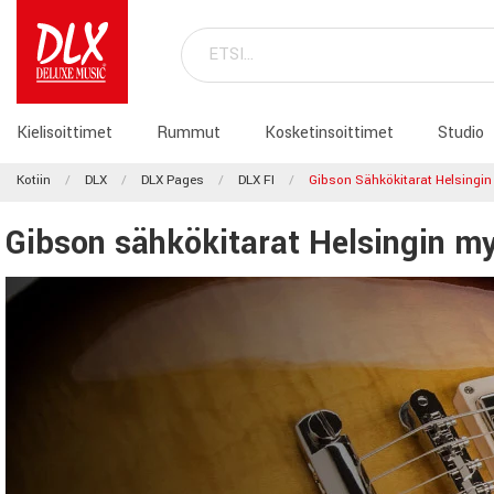
Kielisoittimet
Rummut
Kosketinsoittimet
Studio
Kotiin
DLX
DLX Pages
DLX FI
Gibson Sähkökitarat Helsingi
Gibson sähkökitarat Helsingin 