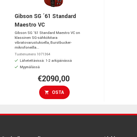
Gibson SG ´61 Standard
Maestro VC
Gibson SG ’61 Standard Maestro VC on
klassinen SG-sähkökitara
vibratovarustuksella, Burstbucker-
mikrofoneilla...
Tuotenumero 1071364
Lähetettävissä: 1-2 arkipäivässä
Myymälässä
€2090,00
OSTA