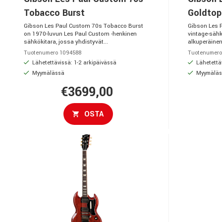
Tobacco Burst
Goldtop
Gibson Les Paul Custom 70s Tobacco Burst
Gibson Les 
on 1970-luvun Les Paul Custom -henkinen
vintage-sähk
sähkökitara, jossa yhdistyvät...
alkuperäinen
Tuotenumero 1094588
Tuotenumero
Lähetettävissä: 1-2 arkipäivässä
Lähetettäv
Myymälässä
Myymäläs
€3699,00
OSTA