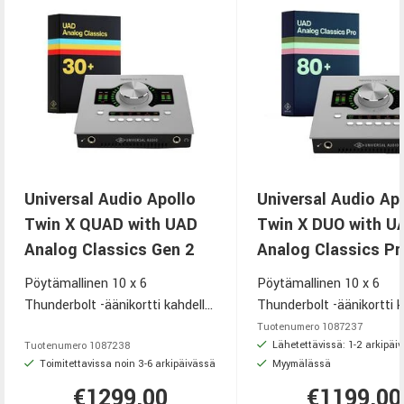
Universal Audio Apollo
Universal Audio Ap
Twin X QUAD with UAD
Twin X DUO with U
Analog Classics Gen 2
Analog Classics Pr
Pöytämallinen 10 x 6
Pöytämallinen 10 x 6
Thunderbolt -äänikortti kahdella
Thunderbolt -äänikortti k
Unison-mikkietuasteella, elite-
Unison-mikkietuasteella, e
Tuotenumero
1087237
luokan Apollo X Gen 2
luokan Apollo X Gen 2
Lähetettävissä: 1-2 arkipäi
Tuotenumero
1087238
Toimitettavissa noin 3-6 arkipäivässä
Myymälässä
-äänikonversiolla, Auto-Gainilla,
-äänikonversiolla, Auto-Gai
Apollo Monitor Correctionilla,
Apollo Monitor Correctioni
€1299,00
€1199,00