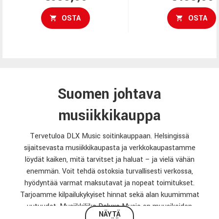
OSTA
OSTA
Suomen johtava
musiikkikauppa
Tervetuloa DLX Music soitinkauppaan. Helsingissä
sijaitsevasta musiikkikaupasta ja verkkokaupastamme
löydät kaiken, mitä tarvitset ja haluat – ja vielä vähän
enemmän. Voit tehdä ostoksia turvallisesti verkossa,
hyödyntää varmat maksutavat ja nopeat toimitukset.
Tarjoamme kilpailukykyiset hinnat sekä alan kuumimmat
uutuudet. Musiikkiliike Deluxe Music on muusikoiden
NÄYTÄ
ykkösvalinta– selaile sivustoa ja inspiroidu!