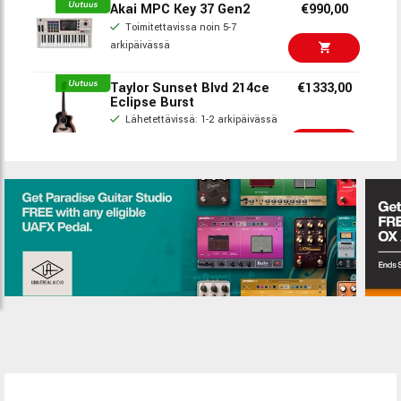
Akai MPC Key 37 Gen2
€990,00
Toimitettavissa noin 5-7
arkipäivässä
Taylor Sunset Blvd 214ce
€1333,00
Eclipse Burst
Lähetettävissä: 1-2 arkipäivässä
Myymälässä
Teenage Engineering EP-40
€359,00
€253,00
2026-08-11
Blackstar Fly 3 High Gain
€95,00
Lähetettävissä: 1-2 arkipäivässä
Myymälässä
ARTURIA AstroLab 61 Silver,
€1599,00
Limited Edition
Toimitettavissa noin 5-7
arkipäivässä