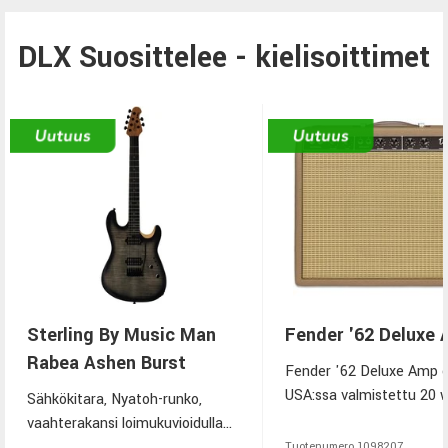
DLX Suosittelee - kielisoittimet
Sterling By Music Man
Fender '62 Deluxe
Rabea Ashen Burst
Fender '62 Deluxe Amp 
USA:ssa valmistettu 20 
Sähkökitara, Nyatoh-runko,
putkivahvistin, joka peru
vaahterakansi loimukuvioidulla
alkuperäiseen vuoden 19
vaahteraviilulla, paahdettu
Tuotenumero
1098207