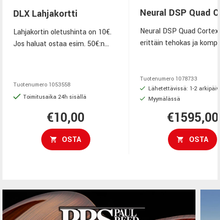
Neural DSP Quad C
DLX Lahjakortti
Neural DSP Quad Cortex
Lahjakortin oletushinta on 10€.
erittäin tehokas ja kompa
Jos haluat ostaa esim. 50€:n
rakennettu lattiamalline
lahjakortin, lisää tätä lahjakortti-
mallintava multiefektilai
tuotetta ostoskoriin 5 kpl (5 x
kitaralle ja bassolle. Se
10€ = 50€).
Tuotenumero
1078733
Tuotenumero
1053558
hyödyntää neliytimistä
Lähetettävissä: 1-2 arkipäi
Toimitusaika 24h sisällä
Myymälässä
SHARC‑arkkitehtuuria ja
kehittynyttä Neural Cap
€10,00
€1595,00
‑tekoälymallinnusta, jonk
laite voi analysoida ja jälji
OSTA
OSTA
vahvistimien, kaappien ja
pedaalien soundeja
poikkeuksellisella tarkkuu