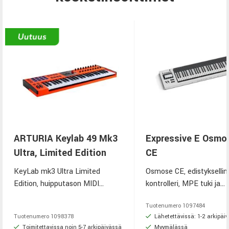
ARTURIA Keylab 49 Mk3
Expressive E Osmo
Ultra, Limited Edition
CE
KeyLab mk3 Ultra Limited
Osmose CE, edistykselli
Edition, huipputason MIDI
kontrolleri, MPE tuki ja
kontrolleri, ultra‑oranssi
ainutlaatuinen eleohjaus.
Tuotenumero
1097484
erikoisväri ja laaja
Lähetettävissä: 1-2 arkipäi
Tuotenumero
1098378
DAW‑integraatio.
Toimitettavissa noin 5-7 arkipäivässä
Myymälässä