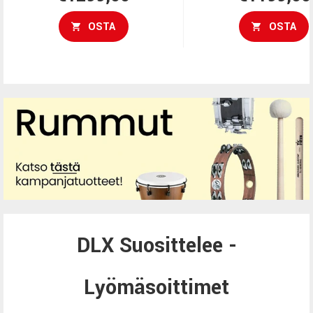
Bass Management -toiminnolla,
Bass Management -toimi
QUAD core DSP -plug-in-
QUAD core DSP -plug-in-
OSTA
OSTA
käsittelyllä ja premium-
käsittelyllä ja premium-
ohjelmistopaketilla Macille tai
ohjelmistopaketilla Macill
Windowsille.
Windowsille.
DLX Suosittelee -
Lyömäsoittimet