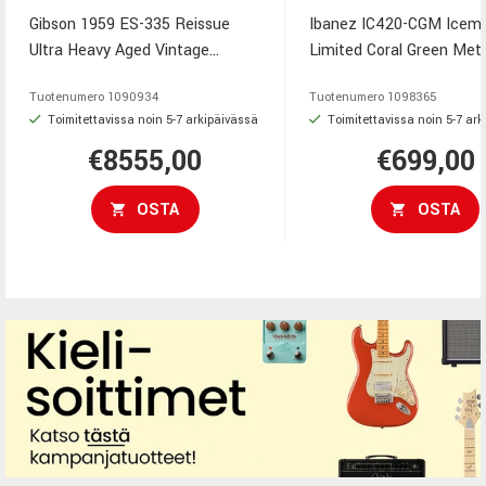
Gibson 1959 ES-335 Reissue
Ibanez IC420-CGM Icem
Ultra Heavy Aged Vintage
Limited Coral Green Meta
Natural on Gibson Custom
näyttävä okoumerunkoin
Tuotenumero
1090934
Tuotenumero
1098365
Shopin puoliakustinen
sähkökitara, jossa on lii
Toimitettavissa noin 5-7 arkipäivässä
Toimitettavissa noin 5-7 ar
sähkökitara, jossa yhdistyvät
kolmiosainen okoumekaul
€8555,00
€699,00
vuoden 1959 malliin perustuva
Super 80 -humbuckeria, G
Medium C -kaula, kaksi
Performer -talla ja kulla
vahaamatonta Custombucker
hardware. Gigbag sisälty
OSTA
OSTA
Alnico 3 -mikrofonia ja Murphy
toimitukseen.
Labin voimakkaasti vanhennettu
nitroselluloosalakkaviimeistely.
Mukana toimitetaan
vanhennettu Lifton-kotelo ja
aitoustodistus.