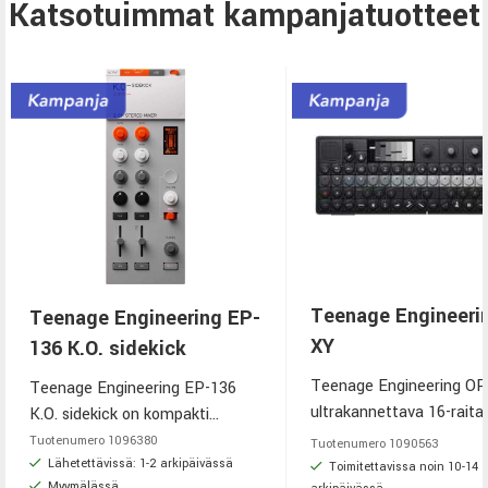
Katsotuimmat kampanjatuotteet
Eventide H9 Gen2
€699,00
Lähetettävissä: 1-2 arkipäivässä
Myymälässä
MODAL ELEMENT One
€645,00
Virtual Analog Synth
Lähetettävissä: 1-2 arkipäivässä
Myymälässä
ARTURIA Minilab 37 White
€140,00
Toimitettavissa noin 5-7
arkipäivässä
Teenage Engineeri
Teenage Engineering EP-
XY
136 K.O. sidekick
KORG NTS-4 Mixer
€228,00
Teenage Engineering O
2026-09-09
Teenage Engineering EP-136
ultrakannettava 16-raita
K.O. sidekick on kompakti
sekvensseri, syntetisaatto
mikseri, efektiprosessori ja
Tuotenumero
1096380
Tuotenumero
1090563
Electro Harmonix Big Muff
€159,00
sampleri – kokonainen
sekvensseri, joka tuo live-
Lähetettävissä: 1-2 arkipäivässä
Toimitettavissa noin 10-14
PI2 w. Tone Wicker
Myymälässä