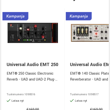
Universal Audio EMT 250
Universal Audio E
EMT® 250 Classic Electronic
EMT® 140 Classic Plate
Reverb - UAD and UAD-2 Plug-
Reverberator - UAD and
Ins for Mac and Windows -
Plug-Ins for Mac and Wi
VST3, AAX, and Audio Units
VST3, AAX, and Audio Un
Tuotenumero
1098516
Tuotenumero
1098517
Lataa nyt
Lataa nyt
€169,00
€169,00