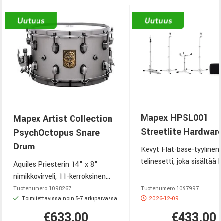
Mapex HPSL001
Mapex Artist Collection
Streetlite Hardwar
PsychOctopus Snare
Drum
Kevyt Flat-base-tyylinen
telinesetti, joka sisältää 
Aquiles Priesterin 14" x 8"
symbaalitelinettä, hihat-t
nimikkovirveli, 11-kerroksinen
virvelitelineen sekä tuke
vaahtera/padauk-hybridirunko
Tuotenumero
1098267
Tuotenumero
1097997
puolikovan kantolaukun
Toimitettavissa noin 5-7 arkipäivässä
2026-12-09
€633,00
€433,00