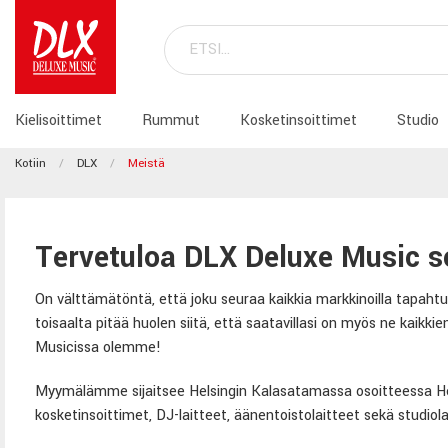
Kielisoittimet
Rummut
Kosketinsoittimet
Studio
Kotiin
DLX
Meistä
Tervetuloa DLX Deluxe Music s
On välttämätöntä, että joku seuraa kaikkia markkinoilla tapahtuvia
toisaalta pitää huolen siitä, että saatavillasi on myös ne kaik
Musicissa olemme!
Myymälämme sijaitsee Helsingin Kalasatamassa osoitteessa Her
kosketinsoittimet, DJ-laitteet, äänentoistolaitteet sekä studiola