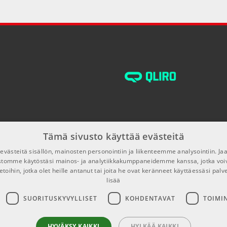
Tämä sivusto käyttää evästeitä
västeitä sisällön, mainosten personointiin ja liikenteemme analysointiin. 
ustomme käytöstäsi mainos- ja analytiikkakumppaneidemme kanssa, jotka voi
etoihin, jotka olet heille antanut tai joita he ovat keränneet käyttäessäsi palv
lisää
SUORITUSKYVYLLISET
KOHDENTAVAT
TOIMI
HYVÄKSY KAIKKI
HYLKÄÄ KAIKKI