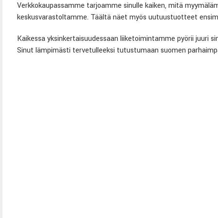
Verkkokaupassamme tarjoamme sinulle kaiken, mitä myymälämme v
keskusvarastoltamme. Täältä näet myös uutuustuotteet ensimm
Kaikessa yksinkertaisuudessaan liiketoimintamme pyörii juuri sin
Sinut lämpimästi tervetulleeksi tutustumaan suomen parhaimpa