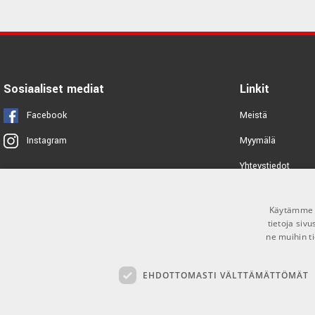
Sosiaaliset mediat
Linkit
Facebook
Meistä
Myymälä
Instagram
Yhteystiedot
Tuotemerkit
Käytämme e
Toimitusehdot
tietoja siv
ne muihin ti
EHDOTTOMASTI VÄLTTÄMÄTTÖMÄT