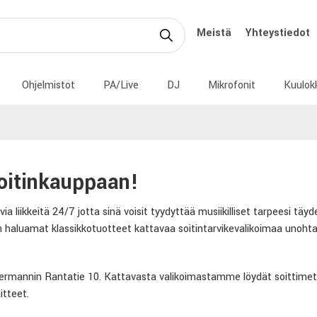
Meistä
Yhteystiedot
Ohjelmistot
PA/Live
DJ
Mikrofonit
Kuulok
oitinkauppaan!
 liikkeitä 24/7 jotta sinä voisit tyydyttää musiikilliset tarpeesi täyde
kien haluamat klassikkotuotteet kattavaa soitintarvikevalikoimaa unoht
mannin Rantatie 10. Kattavasta valikoimastamme löydät soittimet se
itteet.