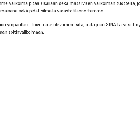
alikoima pitää sisällään sekä massiivisen valikoiman tuotteita, joit
äisenä sekä pidät silmällä varastotilannettamme.
un ympärilläsi. Toivomme olevamme sitä, mitä juuri SINÄ tarvitset nyt,
an soitinvalikoimaan.