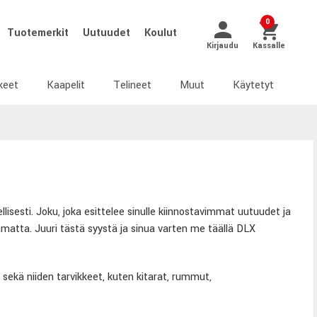
0
Tuotemerkit
Uutuudet
Koulut
Kirjaudu
Kassalle
keet
Kaapelit
Telineet
Muut
Käytetyt
llisesti. Joku, joka esittelee sinulle kiinnostavimmat uutuudet ja
amatta. Juuri tästä syystä ja sinua varten me täällä DLX
kä niiden tarvikkeet, kuten kitarat, rummut,