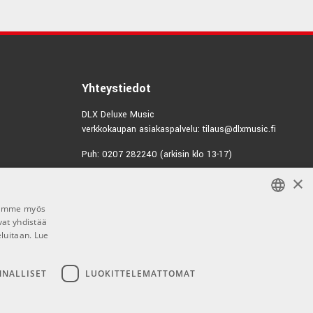
Yhteystiedot
DLX Deluxe Music
verkkokaupan asiakaspalvelu: tilaus@dlxmusic.fi
Puh: 0207 282240 (arkisin klo 13-17)
×
Puh: 0207 282250 (myymälä)
Hermannin Rantatie 10
00580 Helsinki
Jaamme myös
vat yhdistää
FINNISH
Y-tunnus: 1983522-7
eluitaan.
Lue
FINNISH
Myymälän aukioloajat:
ENGLISH
NNALLISET
LUOKITTELEMATTOMAT
Ma-Pe 10-18
La 10-15