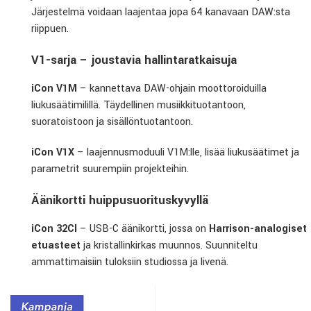
Järjestelmä voidaan laajentaa jopa 64 kanavaan DAW:sta
riippuen.
V1-sarja – joustavia hallintaratkaisuja
iCon V1M
– kannettava DAW-ohjain moottoroiduilla
liukusäätimilillä. Täydellinen musiikkituotantoon,
suoratoistoon ja sisällöntuotantoon.
iCon V1X
– laajennusmoduuli V1M:lle, lisää liukusäätimet ja
parametrit suurempiin projekteihin.
Äänikortti huippusuorituskyvyllä
iCon 32CI
– USB-C äänikortti, jossa on
Harrison-analogiset
etuasteet
ja kristallinkirkas muunnos. Suunniteltu
ammattimaisiin tuloksiin studiossa ja livenä.