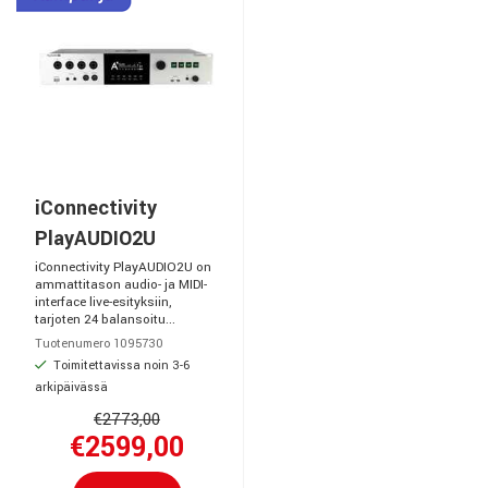
iConnectivity
PlayAUDIO2U
iConnectivity PlayAUDIO2U on
ammattitason audio- ja MIDI-
interface live-esityksiin,
tarjoten 24 balansoitu...
Tuotenumero 1095730
Toimitettavissa noin 3-6
arkipäivässä
€2773,00
€2599,00