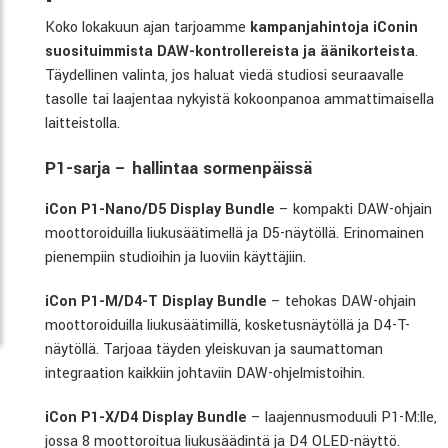
Koko lokakuun ajan tarjoamme
kampanjahintoja iConin
suosituimmista DAW-kontrollereista ja äänikorteista
.
Täydellinen valinta, jos haluat viedä studiosi seuraavalle
tasolle tai laajentaa nykyistä kokoonpanoa ammattimaisella
laitteistolla.
P1-sarja – hallintaa sormenpäissä
iCon P1-Nano/D5 Display Bundle
– kompakti DAW-ohjain
moottoroiduilla liukusäätimellä ja D5-näytöllä. Erinomainen
pienempiin studioihin ja luoviin käyttäjiin.
iCon P1-M/D4-T Display Bundle
– tehokas DAW-ohjain
moottoroiduilla liukusäätimillä, kosketusnäytöllä ja D4-T-
näytöllä. Tarjoaa täyden yleiskuvan ja saumattoman
integraation kaikkiin johtaviin DAW-ohjelmistoihin.
iCon P1-X/D4 Display Bundle
– laajennusmoduuli P1-M:lle,
jossa 8 moottoroitua liukusäädintä ja D4 OLED-näyttö.