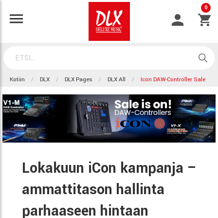
0
Kotiin
DLX
DLX Pages
DLX All
Icon DAW-Controller Sale
Lokakuun iCon kampanja –
ammattitason hallinta
parhaaseen hintaan