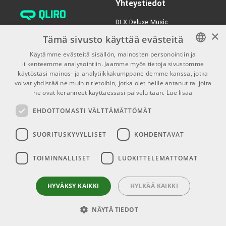
Yhteystiedot
DLX Deluxe Music
×
verkkokaupan asiakaspalvelu:
Tämä sivusto käyttää evästeitä
tilaus@dlxmusic.fi
Käytämme evästeitä sisällön, mainosten personointiin ja
Puh: 0207 282240 (arkisin klo
liikenteemme analysointiin. Jaamme myös tietoja sivustomme
FINNISH
13-17)
käytöstäsi mainos- ja analytiikkakumppaneidemme kanssa, jotka
FINNISH
voivat yhdistää ne muihin tietoihin, jotka olet heille antanut tai joita
Puh: 0207 282250 (myymälä)
he ovat keränneet käyttäessäsi palveluitaan.
Lue lisää
ENGLISH
Hermannin Rantatie 10
EHDOTTOMASTI VÄLTTÄMÄTTÖMÄT
00580 Helsinki
Y-tunnus: 1983522-7
SUORITUSKYVYLLISET
KOHDENTAVAT
Myymälän aukioloajat:
TOIMINNALLISET
LUOKITTELEMATTOMAT
Ma-Pe 10-18
La 10-15
HYVÄKSY KAIKKI
HYLKÄÄ KAIKKI
NÄYTÄ TIEDOT