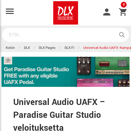
0
Kotiin
DLX
DLX Pages
DLX FI
Universal Audio UAFX -kampa
Universal Audio UAFX –
Paradise Guitar Studio
veloituksetta