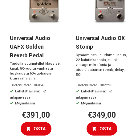
Universal Audio
Universal Audio OX
UAFX Golden
Stomp
Reverb Pedal
Dynaaminen kaiutinmallinnus,
22 kaiutinkaappia, kuusi
Taidolla suunnitellut klassiset
vintage-mikrofonia ja
kaiut. 50-vuotta vanhasta
studiolaatuinen reverb, delay,
levykaiusta 60-vuotiaisiin
EQ...
kitaravahvistin...
Tuotenumero 1068548
Tuotenumero 1082296
Lähetettävissä: 1-2
Lähetettävissä: 1-2
arkipäivässä
arkipäivässä
Myymälässä
Myymälässä
€391,00
€349,00
OSTA
OSTA