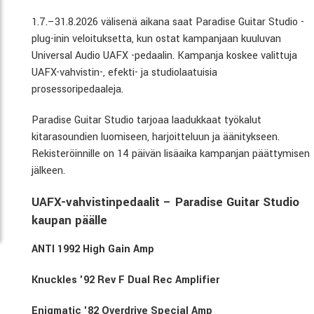
1.7.–31.8.2026 välisenä aikana saat Paradise Guitar Studio -
plug-inin veloituksetta, kun ostat kampanjaan kuuluvan
Universal Audio UAFX -pedaalin. Kampanja koskee valittuja
UAFX-vahvistin-, efekti- ja studiolaatuisia
prosessoripedaaleja.
Paradise Guitar Studio tarjoaa laadukkaat työkalut
kitarasoundien luomiseen, harjoitteluun ja äänitykseen.
Rekisteröinnille on 14 päivän lisäaika kampanjan päättymisen
jälkeen.
UAFX-vahvistinpedaalit – Paradise Guitar Studio
kaupan päälle
ANTI 1992 High Gain Amp
Knuckles '92 Rev F Dual Rec Amplifier
Enigmatic '82 Overdrive Special Amp