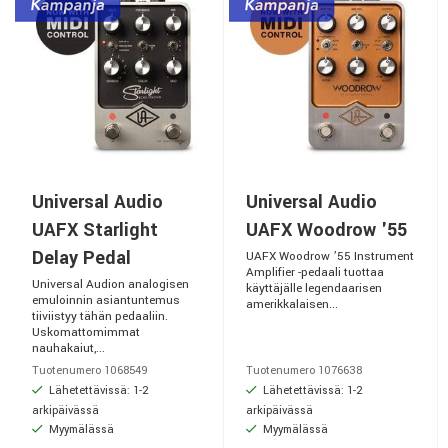
Universal Audio
Universal Audio
UAFX Starlight
UAFX Woodrow '55
Delay Pedal
UAFX Woodrow ’55 Instrument
Amplifier -pedaali tuottaa
Universal Audion analogisen
käyttäjälle legendaarisen
emuloinnin asiantuntemus
amerikkalaisen...
tiiviistyy tähän pedaaliin.
Uskomattomimmat
nauhakaiut,...
Tuotenumero 1068549
Tuotenumero 1076638
Lähetettävissä: 1-2
Lähetettävissä: 1-2
arkipäivässä
arkipäivässä
Myymälässä
Myymälässä