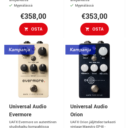
arkipäivässä
arkipäivässä
Myymälässä
Myymälässä
€358,00
€353,00
OSTA
OSTA
Universal Audio
Universal Audio
Evermore
Orion
UAFX Evermore on autenttinen
UAFX Orion jäljittelee tarkasti
studiokaiku kompaktissa
vintage Maestro EP-III -