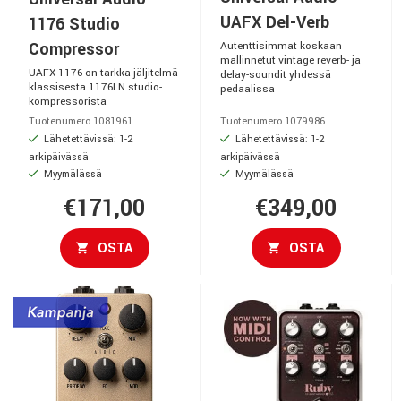
UAFX Del-Verb
1176 Studio
Compressor
Autenttisimmat koskaan
mallinnetut vintage reverb- ja
UAFX 1176 on tarkka jäljitelmä
delay-soundit yhdessä
klassisesta 1176LN studio-
pedaalissa
kompressorista
Tuotenumero 1081961
Tuotenumero 1079986
Lähetettävissä: 1-2
Lähetettävissä: 1-2
arkipäivässä
arkipäivässä
Myymälässä
Myymälässä
€171,00
€349,00
OSTA
OSTA