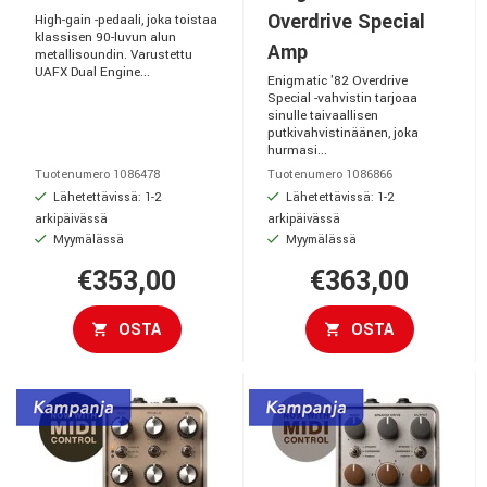
Overdrive Special
High-gain -pedaali, joka toistaa
klassisen 90-luvun alun
Amp
metallisoundin. Varustettu
UAFX Dual Engine...
Enigmatic '82 Overdrive
Special -vahvistin tarjoaa
sinulle taivaallisen
putkivahvistinäänen, joka
hurmasi...
Tuotenumero 1086478
Tuotenumero 1086866
Lähetettävissä: 1-2
Lähetettävissä: 1-2
arkipäivässä
arkipäivässä
Myymälässä
Myymälässä
€353,00
€363,00
OSTA
OSTA