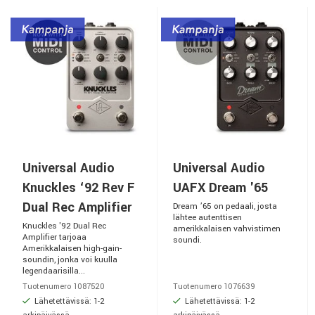
Universal Audio
Universal Audio
Knuckles ‘92 Rev F
UAFX Dream '65
Dual Rec Amplifier
Dream ’65 on pedaali, josta
lähtee autenttisen
Knuckles '92 Dual Rec
amerikkalaisen vahvistimen
Amplifier tarjoaa
soundi.
Amerikkalaisen high-gain-
soundin, jonka voi kuulla
legendaarisilla...
Tuotenumero 1087520
Tuotenumero 1076639
Lähetettävissä: 1-2
Lähetettävissä: 1-2