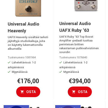
Universal Audio
Universal Audio
UAFX Ruby '63
Heavenly
UAFX Ruby ’63 Top Boost
UAFX Heavenly sisältää tarksti
Amplifier -pedaali tuottaa
jäjiteltyjä studiokaikuja, joita
perinteisen brittien
on käytetty lukemattomilla
rakastaman putkivahvistimen
albumeilla
soundin
Tuotenumero 1081964
Tuotenumero 1076640
Lähetettävissä: 1-2
Lähetettävissä: 1-2
arkipäivässä
arkipäivässä
Myymälässä
Myymälässä
€176,00
€394,00
OSTA
OSTA