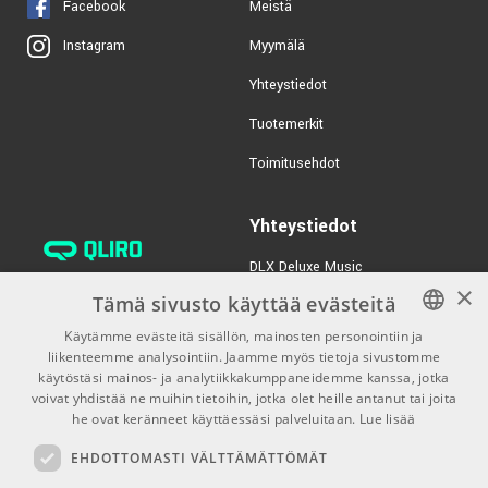
Facebook
Meistä
Myymälä
Instagram
Yhteystiedot
Tuotemerkit
Toimitusehdot
Yhteystiedot
DLX Deluxe Music
×
verkkokaupan asiakaspalvelu:
Tämä sivusto käyttää evästeitä
tilaus@dlxmusic.fi
Käytämme evästeitä sisällön, mainosten personointiin ja
Puh: 0207 282240 (arkisin klo
liikenteemme analysointiin. Jaamme myös tietoja sivustomme
FINNISH
13-17)
käytöstäsi mainos- ja analytiikkakumppaneidemme kanssa, jotka
FINNISH
voivat yhdistää ne muihin tietoihin, jotka olet heille antanut tai joita
Puh: 0207 282250 (myymälä)
he ovat keränneet käyttäessäsi palveluitaan.
Lue lisää
ENGLISH
Hermannin Rantatie 10
EHDOTTOMASTI VÄLTTÄMÄTTÖMÄT
00580 Helsinki