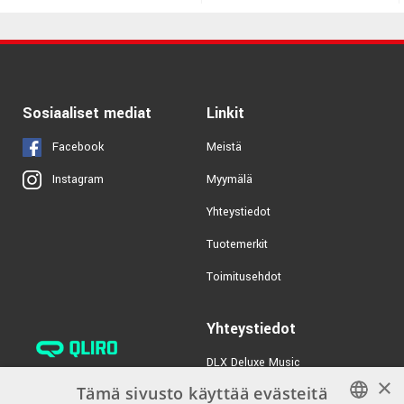
Sosiaaliset mediat
Linkit
Facebook
Meistä
Myymälä
Instagram
Yhteystiedot
Tuotemerkit
Toimitusehdot
Yhteystiedot
DLX Deluxe Music
×
verkkokaupan asiakaspalvelu:
Tämä sivusto käyttää evästeitä
tilaus@dlxmusic.fi