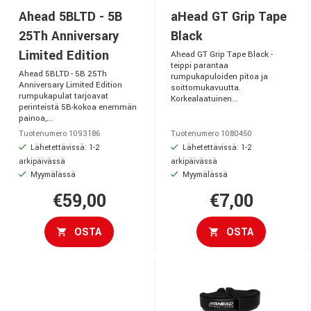
Ahead 5BLTD - 5B
aHead GT Grip Tape
25Th Anniversary
Black
Limited Edition
Ahead GT Grip Tape Black -
teippi parantaa
Ahead 5BLTD - 5B 25Th
rumpukapuloiden pitoa ja
Anniversary Limited Edition
soittomukavuutta.
rumpukapulat tarjoavat
Korkealaatuinen...
perinteistä 5B-kokoa enemmän
painoa,...
Tuotenumero 1093186
Tuotenumero 1080450
Lähetettävissä: 1-2
Lähetettävissä: 1-2
arkipäivässä
arkipäivässä
Myymälässä
Myymälässä
€59,00
€7,00
OSTA
OSTA