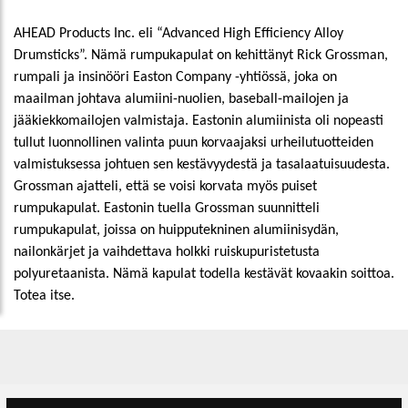
AHEAD Products Inc. eli “Advanced High Efficiency Alloy
Drumsticks”. Nämä rumpukapulat on kehittänyt Rick Grossman,
rumpali ja insinööri Easton Company -yhtiössä, joka on
maailman johtava alumiini-nuolien, baseball-mailojen ja
jääkiekkomailojen valmistaja. Eastonin alumiinista oli nopeasti
tullut luonnollinen valinta puun korvaajaksi urheilutuotteiden
valmistuksessa johtuen sen kestävyydestä ja tasalaatuisuudesta.
Grossman ajatteli, että se voisi korvata myös puiset
rumpukapulat. Eastonin tuella Grossman suunnitteli
rumpukapulat, joissa on huipputekninen alumiinisydän,
nailonkärjet ja vaihdettava holkki ruiskupuristetusta
polyuretaanista. Nämä kapulat todella kestävät kovaakin soittoa.
Totea itse.