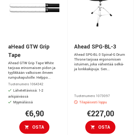
aHead GTW Grip
Ahead SPG-BL-3
Tape
Ahead SPG-BL-3 Spinal-G Drum
Throne tarjoaa ergonomisen
Ahead GTW Grip Tape White
istuimen, joka vähentää selkä-
tarjoaa erinomaisen pidon ja
ja lonkkakipuja. Sen...
tyylikkään valkoisen ilmeen
rumpukapuloille. Helppo...
Tuotenumero 1064342
Lähetettävissä: 1-2
Tuotenumero 1073097
arkipäivässä
Myymälässä
Tilapäisesti loppu
€6,90
€227,00
OSTA
OSTA