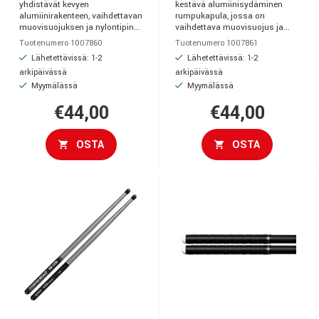
yhdistävät kevyen
kestävä alumiinisydäminen
alumiinirakenteen, vaihdettavan
rumpukapula, jossa on
muovisuojuksen ja nylontipin...
vaihdettava muovisuojus ja...
Tuotenumero 1007860
Tuotenumero 1007861
Lähetettävissä: 1-2
Lähetettävissä: 1-2
arkipäivässä
arkipäivässä
Myymälässä
Myymälässä
€44,00
€44,00
OSTA
OSTA