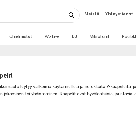
Meistä
Yhteystiedot
Ohjelmistot
PA/Live
DJ
Mikrofonit
Kuulok
pelit
koimasta löytyy valikoima käytännöllisiä ja nerokkaita Y-kaapeleita, jo
en jakamisen tai yhdistämisen. Kaapelit ovat hyvälaatuisia, joustavia ja 