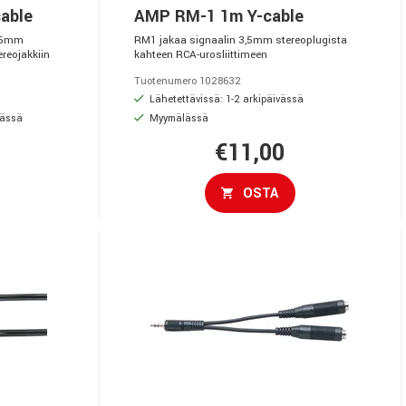
able
AMP RM-1 1m Y-cable
3,5mm
RM1 jakaa signaalin 3,5mm stereoplugista
reojakkiin
kahteen RCA-urosliittimeen
Tuotenumero 1028632
Lähetettävissä: 1-2 arkipäivässä
vässä
Myymälässä
€11,00
OSTA