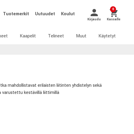
0
Tuotemerkit
Uutuudet
Koulut
Kirjaudu
Kassalle
keet
Kaapelit
Telineet
Muut
Käytetyt
tka mahdollistavat erilaisten liitinten yhdistelyn sekä
varustettu kestävillä liittimillä