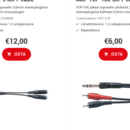
gnaalin 3,5mm stereoplugista
YCP-10C jakaa signaalin yhdestä
mm monoplugiin
stereoplugista kahteen 6,3mm mo
 1028650
Tuotenumero 1001218
issä: 1-2 arkipäivässä
Lähetettävissä: 1-2 arkipäiväss
sä
Myymälässä
€12,00
€6,00
OSTA
OSTA