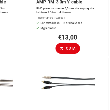
ble
AMP RM-3 3m Y-cable
6,3mm
RM3 jakaa signaalin 3,5mm stereoplugista
itimeen
kahteen RCA-urosliittimeen
Tuotenumero 1028634
ä
Lähetettävissä: 1-2 arkipäivässä
Myymälässä
€13,00
OSTA