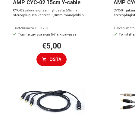
AMP CYC-02 15cm Y-cable
AMP CYC
CYC-02 jakaa signaalin yhdestä 6,3mm
CYC-01 jakaa
stereoplugista kahteen 6,3mm monojakkiin
stereoplugis
Tuotenumero 1001231
Tuotenumero
Toimitettavissa noin 5-7 arkipäivässä
Toimitetta
€5,00
OSTA