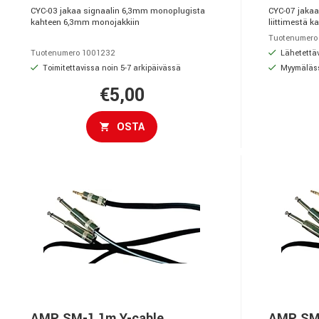
CYC-03 jakaa signaalin 6,3mm monoplugista
CYC-07 jakaa
kahteen 6,3mm monojakkiin
liittimestä k
Tuotenumero
Lähetettäv
Tuotenumero 1001232
Toimitettavissa noin 5-7 arkipäivässä
Myymäläs
€5,00
OSTA
AMP SM-1 1m Y-cable
AMP SM-