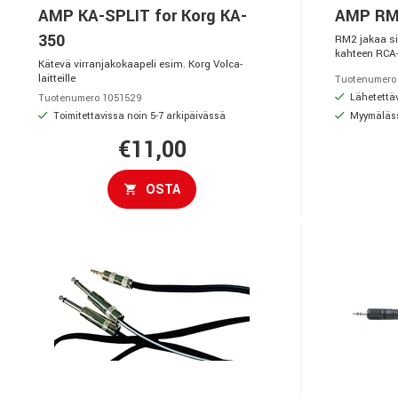
AMP KA-SPLIT for Korg KA-
AMP RM-
350
RM2 jakaa si
kahteen RCA-
Kätevä virranjakokaapeli esim. Korg Volca-
laitteille
Tuotenumero
Lähetettäv
Tuotenumero 1051529
Toimitettavissa noin 5-7 arkipäivässä
Myymäläs
€11,00
OSTA