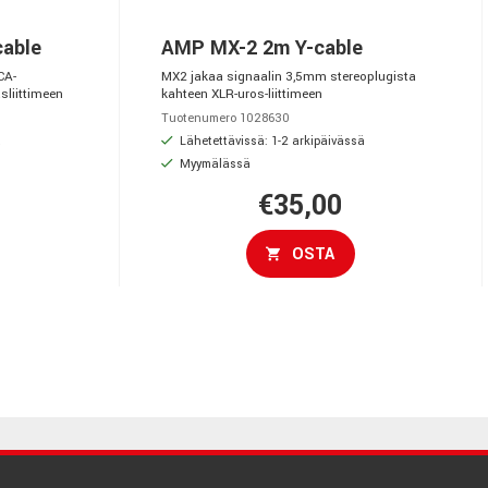
able
AMP MX-2 2m Y-cable
CA-
MX2 jakaa signaalin 3,5mm stereoplugista
sliittimeen
kahteen XLR-uros-liittimeen
Tuotenumero 1028630
ä
Lähetettävissä: 1-2 arkipäivässä
Myymälässä
€35,00
OSTA