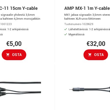
-11 15cm Y-cable
AMP MX-1 1m Y-cable
 signaalin yhdestä 3,5mm
MX1 jakaa signaalin 3,5mm stere
ta kahteen 6,3mm monojakkiin
kahteen XLR-uros-liittimeen
 1001223
Tuotenumero 1028629
issä: 1-2 arkipäivässä
Lähetettävissä: 1-2 arkipäiväss
sä
Myymälässä
€5,00
€32,00
OSTA
OSTA