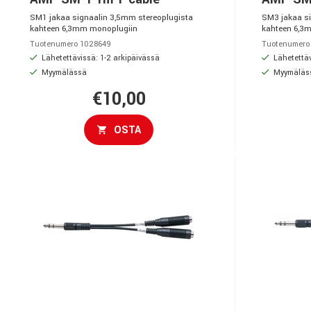
SM1 jakaa signaalin 3,5mm stereoplugista
SM3 jakaa si
kahteen 6,3mm monoplugiin
kahteen 6,3
Tuotenumero 1028649
Tuotenumero
Lähetettävissä: 1-2 arkipäivässä
Lähetettäv
Myymälässä
Myymäläs
€10,00
OSTA