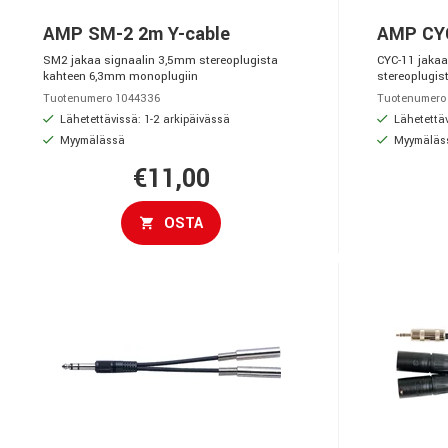
AMP SM-2 2m Y-cable
AMP CYC
SM2 jakaa signaalin 3,5mm stereoplugista
CYC-11 jakaa
kahteen 6,3mm monoplugiin
stereoplugis
Tuotenumero 1044336
Tuotenumero
Lähetettävissä: 1-2 arkipäivässä
Lähetettäv
Myymälässä
Myymäläs
€11,00
OSTA