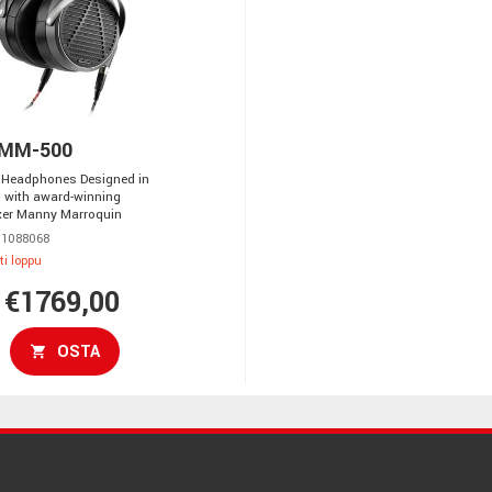
 MM-500
 Headphones Designed in
n with award-winning
xer Manny Marroquin
 1088068
ti loppu
€1769,00
OSTA