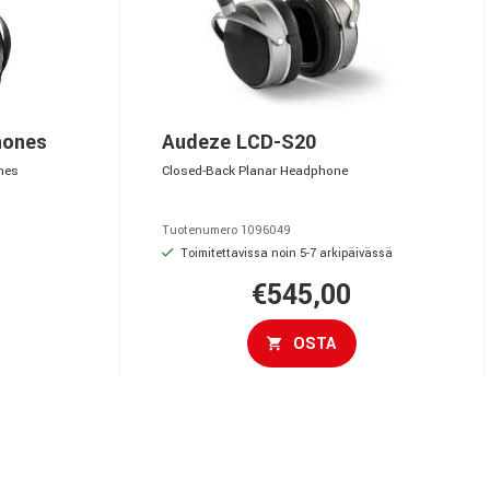
hones
Audeze LCD-S20
nes
Closed-Back Planar Headphone
Tuotenumero 1096049
Toimitettavissa noin 5-7 arkipäivässä
€545,00
OSTA