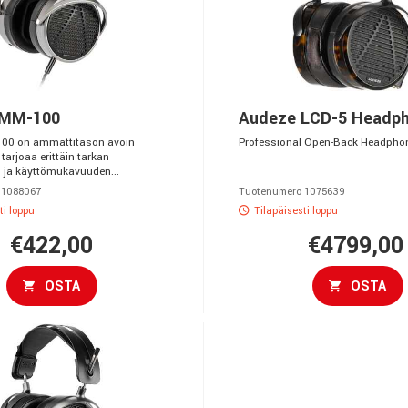
 MM-100
Audeze LCD-5 Headp
00 on ammattitason avoin
Professional Open-Back Headpho
 tarjoaa erittäin tarkan
ja käyttömukavuuden...
 1088067
Tuotenumero 1075639
ti loppu
Tilapäisesti loppu
€422,00
€4799,00
OSTA
OSTA