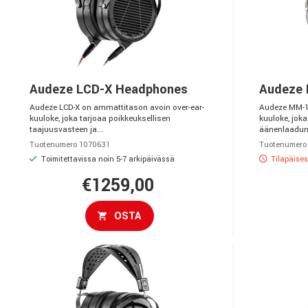
Audeze LCD-X Headphones
Audeze
Audeze LCD-X on ammattitason avoin over-ear-
Audeze MM-1
kuuloke, joka tarjoaa poikkeuksellisen
kuuloke, joka
taajuusvasteen ja...
äänenlaadun 
Tuotenumero 1070631
Tuotenumero
Toimitettavissa noin 5-7 arkipäivässä
Tilapäises
€1259,00
OSTA