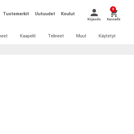
0
Tuotemerkit
Uutuudet
Koulut
Kirjaudu
Kassalle
keet
Kaapelit
Telineet
Muut
Käytetyt