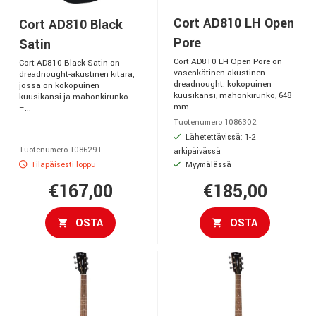
Cort AD810 LH Open
Cort AD810 Black
Pore
Satin
Cort AD810 LH Open Pore on
Cort AD810 Black Satin on
vasenkätinen akustinen
dreadnought-akustinen kitara,
dreadnought: kokopuinen
jossa on kokopuinen
kuusikansi, mahonkirunko, 648
kuusikansi ja mahonkirunko
mm...
–...
Tuotenumero 1086302
Lähetettävissä: 1-2
Tuotenumero 1086291
arkipäivässä
Tilapäisesti loppu
Myymälässä
€167,00
€185,00
OSTA
OSTA