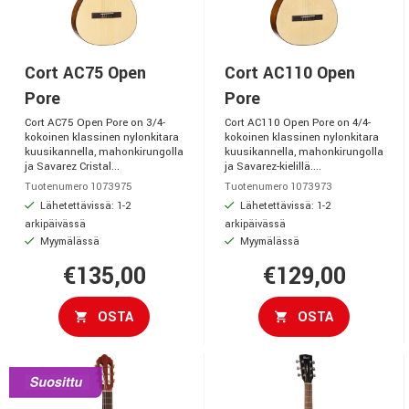
Cort AC75 Open
Cort AC110 Open
Pore
Pore
Cort AC75 Open Pore on 3/4-
Cort AC110 Open Pore on 4/4-
kokoinen klassinen nylonkitara
kokoinen klassinen nylonkitara
kuusikannella, mahonkirungolla
kuusikannella, mahonkirungolla
ja Savarez Cristal...
ja Savarez-kielillä....
Tuotenumero 1073975
Tuotenumero 1073973
Lähetettävissä: 1-2
Lähetettävissä: 1-2
arkipäivässä
arkipäivässä
Myymälässä
Myymälässä
€135,00
€129,00
OSTA
OSTA