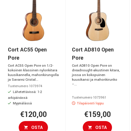
Cort AC55 Open
Cort AD810 Open
Pore
Pore
Cort AC55 Open Pore on 1/2-
Cort AD810 Open Pore on
kokoinen klassinen nylonkitara
dreadnought-akustinen kitara,
kuusikannella, mahonkirungolla
jossa on kokopuinen
ja Savarez Cristal...
kuusikansi ja mahonkirunko
–...
Tuotenumero 1073974
Lähetettävissä: 1-2
Tuotenumero 1073961
arkipäivässä
Myymälässä
Tilapäisesti loppu
€120,00
€159,00
OSTA
OSTA