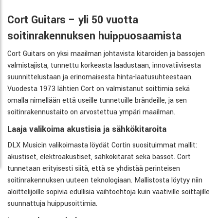
Cort Guitars – yli 50 vuotta
soitinrakennuksen huippuosaamista
Cort Guitars on yksi maailman johtavista kitaroiden ja bassojen
valmistajista, tunnettu korkeasta laadustaan, innovatiivisesta
suunnittelustaan ja erinomaisesta hinta-laatusuhteestaan.
Vuodesta 1973 lähtien Cort on valmistanut soittimia sekä
omalla nimellään että useille tunnetuille brändeille, ja sen
soitinrakennustaito on arvostettua ympäri maailman.
Laaja valikoima akustisia ja sähkökitaroita
DLX Musicin valikoimasta löydät Cortin suosituimmat mallit:
akustiset, elektroakustiset, sähkökitarat sekä bassot. Cort
tunnetaan erityisesti siitä, että se yhdistää perinteisen
soitinrakennuksen uuteen teknologiaan. Mallistosta löytyy niin
aloittelijoille sopivia edullisia vaihtoehtoja kuin vaativille soittajille
suunnattuja huippusoittimia.