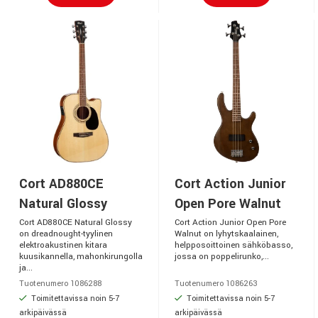
Cort AD880CE
Cort Action Junior
Natural Glossy
Open Pore Walnut
Cort AD880CE Natural Glossy
Cort Action Junior Open Pore
on dreadnought-tyylinen
Walnut on lyhytskaalainen,
elektroakustinen kitara
helpposoittoinen sähköbasso,
kuusikannella, mahonkirungolla
jossa on poppelirunko,...
ja...
Tuotenumero 1086288
Tuotenumero 1086263
Toimitettavissa noin 5-7
Toimitettavissa noin 5-7
arkipäivässä
arkipäivässä