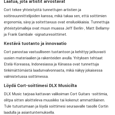
Laatua, jota artistit arvostavat
Cort tekee yhteistyötä tunnettujen artistien ja
soitinsuunnittelijoiden kanssa, mikä takaa sen, että soittimien
ergonomia, sävy ja soitettavuus ovat ensiluokkaisia. Tunnettuja
yhteistyömalleja ovat muun muassa Jeff Berlin-, Matt Bellamy-
ja Frank Gambale -signaturesoittimet.
Kestävä tuotanto ja innovaatio
Cort panostaa vastuulliseen tuotantoon ja kehittyy jatkuvasti
uusien materiaalien ja rakenteiden avulla. Yrityksen tehtaat
Etelä-Koreassa, Indonesiassa ja Kiinassa ovat tunnettuja
tinkimättömästä laadunvalvonnasta, mikä näkyy jokaisessa
valmistetussa soittimessa.
Löydä Cort-soittimesi DLX Musicilta
DLX Music tarjoaa kattavan valikoiman Cort Guitars -soittimia,
olitpa sitten aloitteleva muusikko tai kokenut ammattilainen.
Tule tutustumaan ja löydä soittimesi seuraavalle tasolle Cortin
laadulla ja asiantuntemuksella.