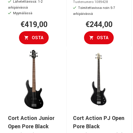
Lähetettävissä: 1-2
Tuotenumero 1089428
arkipäivässä
Toimitettavissa noin 5-7
Myymälässä
arkipäivässä
€419,00
€244,00
OSTA
OSTA
Cort Action Junior
Cort Action PJ Open
Open Pore Black
Pore Black