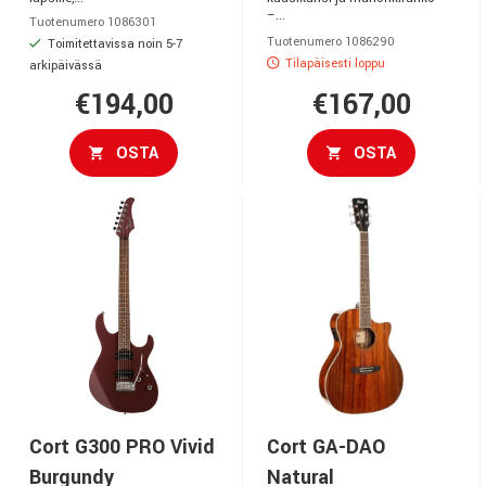
–...
Tuotenumero 1086301
Tuotenumero 1086290
Toimitettavissa noin 5-7
Tilapäisesti loppu
arkipäivässä
€194,00
€167,00
OSTA
OSTA
Cort G300 PRO Vivid
Cort GA-DAO
Burgundy
Natural