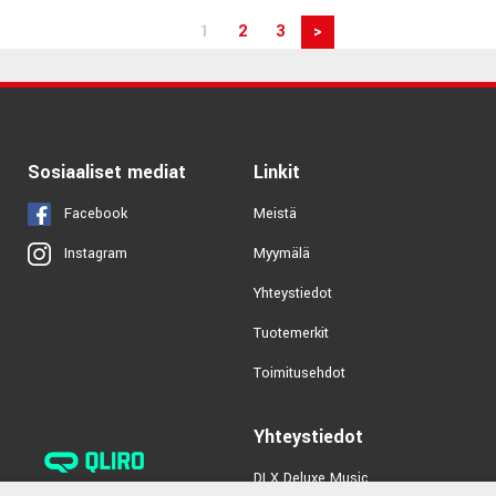
1
2
3
>
Sosiaaliset mediat
Linkit
Facebook
Meistä
Myymälä
Instagram
Yhteystiedot
Tuotemerkit
Toimitusehdot
Yhteystiedot
DLX Deluxe Music