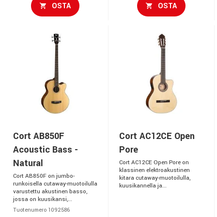
OSTA
OSTA
Cort AB850F
Cort AC12CE Open
Acoustic Bass -
Pore
Natural
Cort AC12CE Open Pore on
klassinen elektroakustinen
Cort AB850F on jumbo-
kitara cutaway-muotoilulla,
runkoisella cutaway-muotoilulla
kuusikannella ja...
varustettu akustinen basso,
jossa on kuusikansi,...
Tuotenumero 1092586