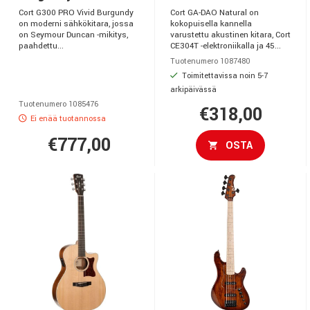
Cort G300 PRO Vivid Burgundy
Cort GA-DAO Natural on
on moderni sähkökitara, jossa
kokopuisella kannella
on Seymour Duncan -mikitys,
varustettu akustinen kitara, Cort
paahdettu...
CE304T -elektroniikalla ja 45...
Tuotenumero 1087480
Toimitettavissa noin 5-7
arkipäivässä
Tuotenumero 1085476
€318,00
Ei enää tuotannossa
€777,00
OSTA