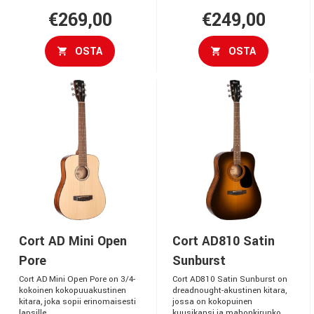
€269,00
€249,00
OSTA
OSTA
Cort AD Mini Open
Cort AD810 Satin
Pore
Sunburst
Cort AD Mini Open Pore on 3/4-
Cort AD810 Satin Sunburst on
kokoinen kokopuuakustinen
dreadnought-akustinen kitara,
kitara, joka sopii erinomaisesti
jossa on kokopuinen
lapsille,...
kuusikansi ja mahonkirunko