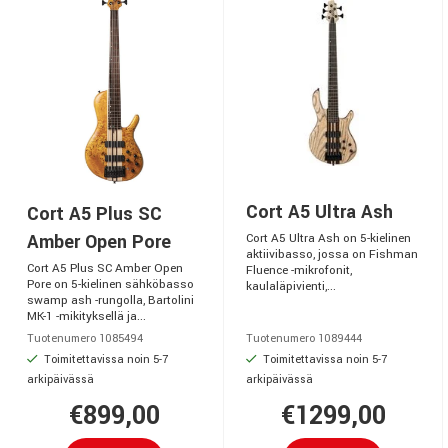
Cort A5 Ultra Ash
Cort A5 Plus SC
Amber Open Pore
Cort A5 Ultra Ash on 5-kielinen
aktiivibasso, jossa on Fishman
Cort A5 Plus SC Amber Open
Fluence -mikrofonit,
Pore on 5-kielinen sähköbasso
kaulaläpivienti,...
swamp ash -rungolla, Bartolini
MK-1 -mikityksellä ja...
Tuotenumero 1085494
Tuotenumero 1089444
Toimitettavissa noin 5-7
Toimitettavissa noin 5-7
arkipäivässä
arkipäivässä
€899,00
€1299,00