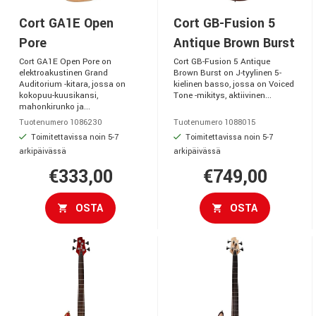
Cort GA1E Open
Cort GB-Fusion 5
Pore
Antique Brown Burst
Cort GA1E Open Pore on
Cort GB-Fusion 5 Antique
elektroakustinen Grand
Brown Burst on J-tyylinen 5-
Auditorium -kitara, jossa on
kielinen basso, jossa on Voiced
kokopuu-kuusikansi,
Tone -mikitys, aktiivinen...
mahonkirunko ja...
Tuotenumero 1086230
Tuotenumero 1088015
Toimitettavissa noin 5-7
Toimitettavissa noin 5-7
arkipäivässä
arkipäivässä
€333,00
€749,00
OSTA
OSTA