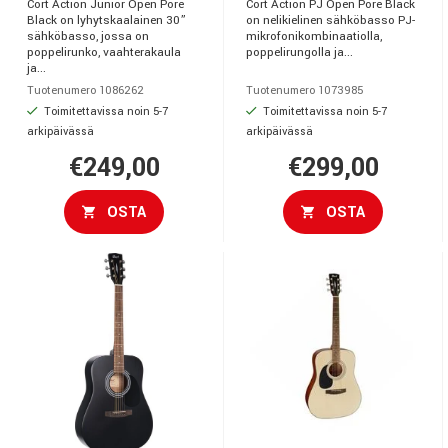
Cort Action Junior Open Pore
Cort Action PJ Open Pore Black
Black on lyhytskaalainen 30”
on nelikielinen sähköbasso PJ-
sähköbasso, jossa on
mikrofonikombinaatiolla,
poppelirunko, vaahterakaula
poppelirungolla ja...
ja...
Tuotenumero 1086262
Tuotenumero 1073985
Toimitettavissa noin 5-7
Toimitettavissa noin 5-7
arkipäivässä
arkipäivässä
€249,00
€299,00
OSTA
OSTA