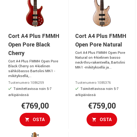
Cort A4 Plus FMMH
Cort A4 Plus FMMH
Open Pore Black
Open Pore Natural
Cherry
Cort A4 Plus FMMH Open Pore
Natural on 4-kielinen basso
Cort A4 Plus FMMH Open Pore
neck-thru-rakenteella, Bartolini
Black Cherry on 4-kielinen
MK-1 -mikityksellä ja...
sähköbasso Bartolini MK-1 -
mikityksellä,...
Tuotenumero 1086259
Tuotenumero 1085376
Toimitettavissa noin 5-7
Toimitettavissa noin 5-7
arkipäivässä
arkipäivässä
€769,00
€759,00
OSTA
OSTA