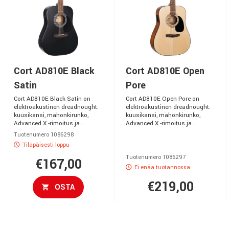
Cort AD810E Black
Cort AD810E Open
Satin
Pore
Cort AD810E Black Satin on
Cort AD810E Open Pore on
elektroakustinen dreadnought:
elektroakustinen dreadnought:
kuusikansi, mahonkirunko,
kuusikansi, mahonkirunko,
Advanced X -rimoitus ja...
Advanced X -rimoitus ja...
Tuotenumero 1086298
Tilapäisesti loppu
Tuotenumero 1086297
€167,00
Ei enää tuotannossa
€219,00
OSTA