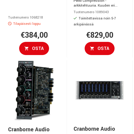
PWM Compression -
arkkitehtuuria. Kuuden eri...
Tuotenumero 1089043
Tuotenumero 1068218
Toimitettavissa noin 5-7
Tilapäisesti loppu
arkipäivässä
€384,00
€829,00
OSTA
OSTA
Cranborne Audio
Cranborne Audio