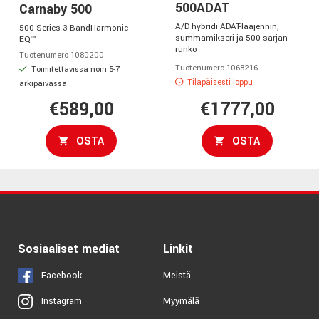
500ADAT
Carnaby 500
A/D hybridi ADAT-laajennin,
500-Series 3-BandHarmonic
summamikseri ja 500-sarjan
EQ™
runko
Tuotenumero 1080200
Tuotenumero 1068216
Toimitettavissa noin 5-7
Tilapäisesti loppu
arkipäivässä
€589,00
€1777,00
OSTA
OSTA
Sosiaaliset mediat
Linkit
Facebook
Meistä
Myymälä
Instagram