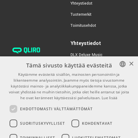
Yhteystiedot
Tuotemerkit
Toimitusehdot
Yhteystiedot
DLX Deluxe Music
×
verkkokaupan asiakaspalvelu:
Tämä sivusto käyttää evästeitä
tilaus@dlxmusic.fi
Käytämme evästeitä sisällön, mainosten personointiin ja
Puh: 0207 282240 (arkisin klo
liikenteemme analysointiin. Jaamme myös tietoja sivustomme
FINNISH
13-17)
käytöstäsi mainos- ja analytiikkakumppaneidemme kanssa, jotka
FINNISH
voivat yhdistää ne muihin tietoihin, jotka olet heille antanut tai joita
Puh: 0207 282250 (myymälä)
he ovat keränneet käyttäessäsi palveluitaan.
Lue lisää
ENGLISH
Hermannin Rantatie 10
EHDOTTOMASTI VÄLTTÄMÄTTÖMÄT
00580 Helsinki
Y-tunnus: 1983522-7
SUORITUSKYVYLLISET
KOHDENTAVAT
Myymälän aukioloajat:
TOIMINNALLISET
LUOKITTELEMATTOMAT