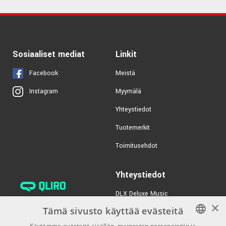
Sosiaaliset mediat
Linkit
Facebook
Meistä
Myymälä
Instagram
Yhteystiedot
Tuotemerkit
Toimitusehdot
Yhteystiedot
DLX Deluxe Music
×
verkkokaupan asiakaspalvelu:
Tämä sivusto käyttää evästeitä
tilaus@dlxmusic.fi
Käytämme evästeitä sisällön, mainosten personointiin ja