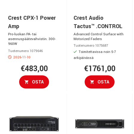
Crest CPX-1 Power
Crest Audio
Amp
Tactus™ .CONTROL
Pro-luokan PA- tai
Advanced Control Surface with
asennuspäätevahvistin. 300-
Motorized Faders
960W
Tuotenumero 1075687
Tuotenumero 1079646
Toimitettavissa noin 5-7
2026-11-10
arkipäivässä
€483,00
€1761,00
OSTA
OSTA