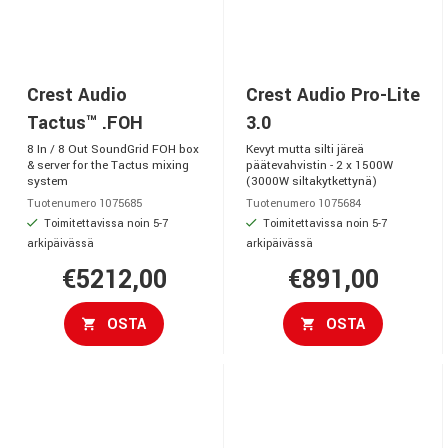
Crest Audio
Crest Audio Pro-Lite
Tactus™ .FOH
3.0
8 In / 8 Out SoundGrid FOH box
Kevyt mutta silti järeä
& server for the Tactus mixing
päätevahvistin - 2 x 1500W
system
(3000W siltakytkettynä)
Tuotenumero 1075685
Tuotenumero 1075684
Toimitettavissa noin 5-7
Toimitettavissa noin 5-7
arkipäivässä
arkipäivässä
€5212,00
€891,00
OSTA
OSTA