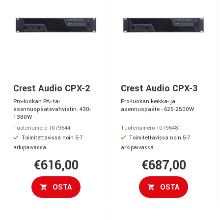
Crest Audio CPX-2
Crest Audio CPX-3
Pro-luokan PA- tai
Pro-luokan keikka- ja
asennuspäätevahvistin. 430-
asennuspääte - 625-2500W
1380W
Tuotenumero 1079644
Tuotenumero 1079648
Toimitettavissa noin 5-7
Toimitettavissa noin 5-7
arkipäivässä
arkipäivässä
€616,00
€687,00
OSTA
OSTA