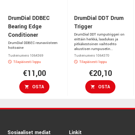
DrumDial DDBEC
DrumDial DDT Drum
Bearing Edge
Trigger
Conditioner
DrumDial DDT rumputriggeri on
erittäin herkkä, laadukas ja
DrumDial DDBEC reunaviisteen
pitkäkestoinen vaihtoehto
hoitoaine
akustisen rumpusetin...
Tuotenumero 1064369
Tuotenumero 1064370
Tilapäisesti loppu
Tilapäisesti loppu
€11,00
€20,10
OSTA
OSTA
Sosiaaliset mediat
Linkit