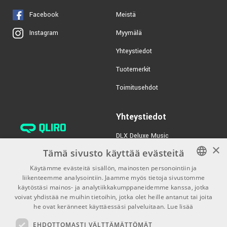
Facebook
Meistä
Myymälä
Instagram
Yhteystiedot
Tuotemerkit
Toimitusehdot
Yhteystiedot
DLX Deluxe Music
×
verkkokaupan asiakaspalvelu:
Tämä sivusto käyttää evästeitä
tilaus@dlxmusic.fi
Käytämme evästeitä sisällön, mainosten personointiin ja
Puh: 0207 282240 (arkisin klo
liikenteemme analysointiin. Jaamme myös tietoja sivustomme
FINNISH
13-17)
käytöstäsi mainos- ja analytiikkakumppaneidemme kanssa, jotka
FINNISH
voivat yhdistää ne muihin tietoihin, jotka olet heille antanut tai joita
Puh: 0207 282250 (myymälä)
he ovat keränneet käyttäessäsi palveluitaan.
Lue lisää
ENGLISH
Hermannin Rantatie 10
EHDOTTOMASTI VÄLTTÄMÄTTÖMÄT
00580 Helsinki