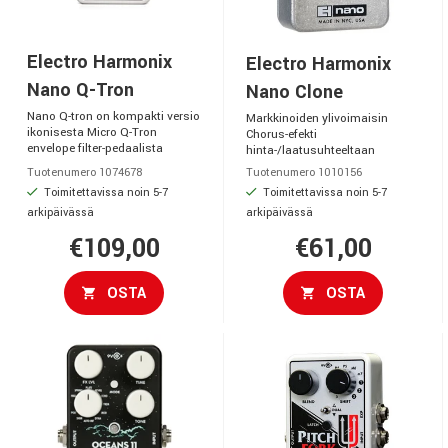
Electro Harmonix
Electro Harmonix
Nano Q-Tron
Nano Clone
Nano Q-tron on kompakti versio
Markkinoiden ylivoimaisin
ikonisesta Micro Q-Tron
Chorus-efekti
envelope filter-pedaalista
hinta-/laatusuhteeltaan
Tuotenumero 1074678
Tuotenumero 1010156
Toimitettavissa noin 5-7
Toimitettavissa noin 5-7
arkipäivässä
arkipäivässä
€109,00
€61,00
OSTA
OSTA