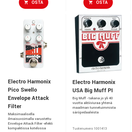
OSTA
OSTA
Electro Harmonix
Electro Harmonix
Pico Swello
USA Big Muff PI
Envelope Attack
Big Muff - takana jo yli 40
vuotta aktiiviuraa yhtenä
Filter
maailman tunnetuimmista
säröpedaaleista
Maksimaalisella
ilmaisuvoimalla varustettu
Envelope Attack Filter -efekti
kompaktissa kotelossa
Tuotenumero 1001413