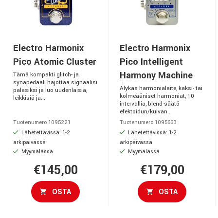
Electro Harmonix
Electro Harmonix
Pico Atomic Cluster
Pico Intelligent
Harmony Machine
Tämä kompakti glitch- ja
synapedaali hajottaa signaalisi
Älykäs harmonialaite, kaksi- tai
palasiksi ja luo uudenlaisia,
kolmeääniset harmoniat, 10
leikkisiä ja...
intervallia, blend-säätö
efektoidun/kuivan...
Tuotenumero 1095221
Tuotenumero 1095663
Lähetettävissä: 1-2
Lähetettävissä: 1-2
arkipäivässä
arkipäivässä
Myymälässä
Myymälässä
€145,00
€179,00
OSTA
OSTA