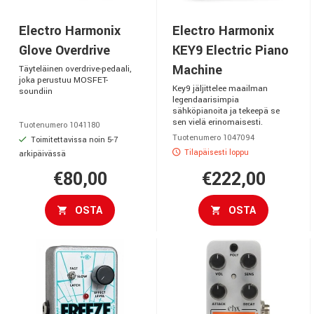
Electro Harmonix
Electro Harmonix
Glove Overdrive
KEY9 Electric Piano
Machine
Täyteläinen overdrive-pedaali,
joka perustuu MOSFET-
Key9 jäljittelee maailman
soundiin
legendaarisimpia
sähköpianoita ja tekeepä se
sen vielä erinomaisesti.
Tuotenumero 1041180
Tuotenumero 1047094
Toimitettavissa noin 5-7
Tilapäisesti loppu
arkipäivässä
€80,00
€222,00
OSTA
OSTA