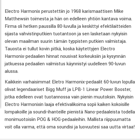
Electro Harmonix perustettiin jo 1968 karismaattisen Mike
Matthewsin toimesta ja hän on edelleen yhtiön kantava voima.
Firma oli hetken paussilla 80-luvulla ja keskittyi efektilaitteiden
sijasta vahvistinputkien tuotantoon ja sen lasketaan nykyisin
olevan maailman suurin tämän typpisten putkien valmistaja.
Tauosta ei tullut kovin pitkä, koska käytettyjen Electro
Harmonix-pedaalien hinnat nousivat korkeuksiin ja kysynnän
jatkuessa pedaalien valmistus käynnistyi uudelleen 90-luvun
alussa.
Kaikkein varhaisimmat Eletro Harmonix-pedaalit 60-luvun lopulla
olivat legendaariset Bigg Muff ja LPB-1 Linear Power Booster,
jotka edelleen ovat tuotannossa vain pienin muutoksin. Nykyisin
Electro Harmonixin laaja efektivalikoima sopii kaiken kokoisille
lompakoille ja soundi-ihanteille pienistä Nano-pedaaleista todella
monimuotoisiin POG & HOG-pedaaleihin. Mallista riippuumatta
voit olla varma, että oma soundisi ja luovuutesi saa uutta virtaa!