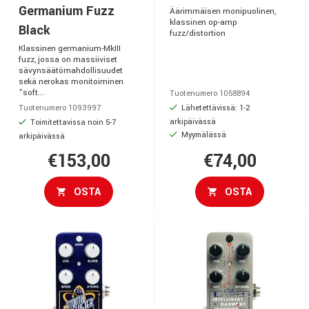
Germanium Fuzz
Äärimmäisen monipuolinen,
klassinen op-amp
Black
fuzz/distortion
Klassinen germanium-MkIII
fuzz, jossa on massiiviset
sävynsäätömahdollisuudet
sekä nerokas monitoiminen
”soft...
Tuotenumero 1058894
Lähetettävissä: 1-2
Tuotenumero 1093997
arkipäivässä
Toimitettavissa noin 5-7
Myymälässä
arkipäivässä
€153,00
€74,00
OSTA
OSTA