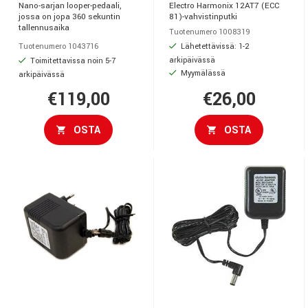
Nano-sarjan looper-pedaali,
Electro Harmonix 12AT7 (ECC
jossa on jopa 360 sekuntin
81)-vahvistinputki
tallennusaika
Tuotenumero 1008319
Lähetettävissä: 1-2
Tuotenumero 1043716
arkipäivässä
Toimitettavissa noin 5-7
Myymälässä
arkipäivässä
€119,00
€26,00
OSTA
OSTA