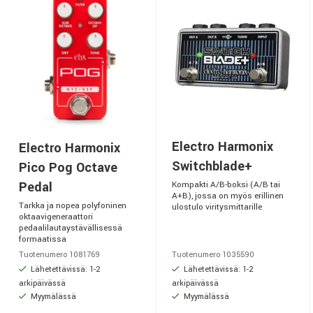
Electro Harmonix
Electro Harmonix
Switchblade+
Pico Pog Octave
Pedal
Kompakti A/B-boksi (A/B tai
A+B), jossa on myös erillinen
Tarkka ja nopea polyfoninen
ulostulo viritysmittarille
oktaavigeneraattori
pedaalilautaystävällisessä
formaatissa
Tuotenumero 1081769
Tuotenumero 1035590
Lähetettävissä: 1-2
Lähetettävissä: 1-2
arkipäivässä
arkipäivässä
Myymälässä
Myymälässä