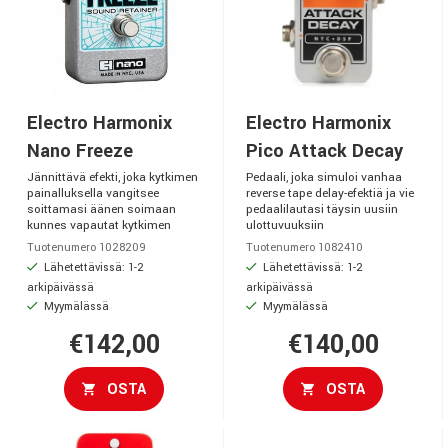
Electro Harmonix
Electro Harmonix
Nano Freeze
Pico Attack Decay
Jännittävä efekti, joka kytkimen
Pedaali, joka simuloi vanhaa
painalluksella vangitsee
reverse tape delay-efektiä ja vie
soittamasi äänen soimaan
pedaalilautasi täysin uusiin
kunnes vapautat kytkimen
ulottuvuuksiin
Tuotenumero 1028209
Tuotenumero 1082410
Lähetettävissä: 1-2
Lähetettävissä: 1-2
arkipäivässä
arkipäivässä
Myymälässä
Myymälässä
€142,00
€140,00
OSTA
OSTA