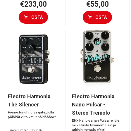
€233,00
€55,00
OSTA
OSTA
Electro Harmonix
Electro Harmonix
The Silencer
Nano Pulsar -
Stereo Tremolo
Hienostunut noise gate., jolla
päihität ei-toivotut häiriöäänet
EHX Nano-sarjan Pulsar ei ole
se kaikista tavanomaisin ja
arkisin tremolo-efekti
Tuotenumero 1058076