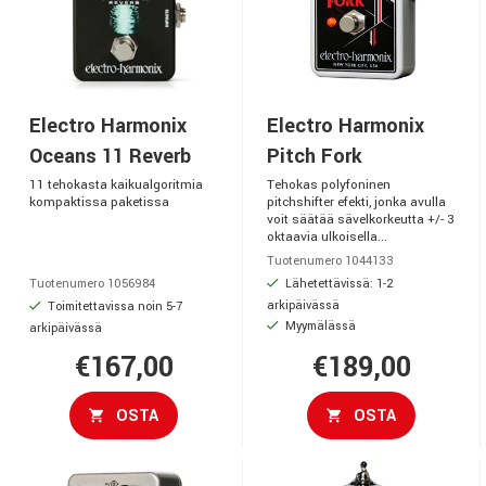
Electro Harmonix
Electro Harmonix
Oceans 11 Reverb
Pitch Fork
11 tehokasta kaikualgoritmia
Tehokas polyfoninen
kompaktissa paketissa
pitchshifter efekti, jonka avulla
voit säätää sävelkorkeutta +/- 3
oktaavia ulkoisella...
Tuotenumero 1044133
Lähetettävissä: 1-2
Tuotenumero 1056984
arkipäivässä
Toimitettavissa noin 5-7
Myymälässä
arkipäivässä
€167,00
€189,00
OSTA
OSTA