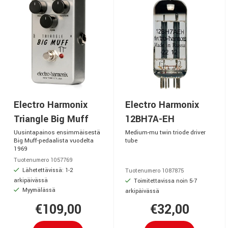
Electro Harmonix
Electro Harmonix
Triangle Big Muff
12BH7A-EH
Uusintapainos ensimmäisestä
Medium-mu twin triode driver
Big Muff-pedaalista vuodelta
tube
1969
Tuotenumero 1057769
Lähetettävissä: 1-2
Tuotenumero 1087875
arkipäivässä
Toimitettavissa noin 5-7
Myymälässä
arkipäivässä
€109,00
€32,00