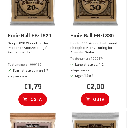
Ernie Ball EB-1820
Ernie Ball EB-1830
Single .020 Wound Earthwood
Single .030 Wound Earthwood
Phosphor Bronze string for
Phosphor Bronze string for
Acoustic Guitar.
Acoustic Guitar.
Tuotenumero 1000174
Lähetettävissä: 1-2
Tuotenumero 1000169
arkipäivässä
Toimitettavissa noin 5-7
Myymälässä
arkipäivässä
€1,79
€2,00
OSTA
OSTA