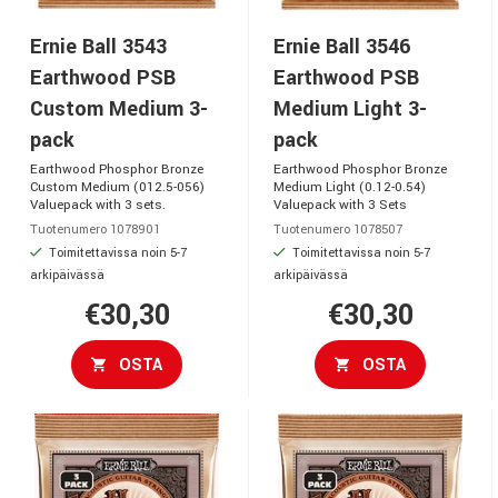
Ernie Ball 3543
Ernie Ball 3546
Earthwood PSB
Earthwood PSB
Custom Medium 3-
Medium Light 3-
pack
pack
Earthwood Phosphor Bronze
Earthwood Phosphor Bronze
Custom Medium (012.5-056)
Medium Light (0.12-0.54)
Valuepack with 3 sets.
Valuepack with 3 Sets
Tuotenumero 1078901
Tuotenumero 1078507
Toimitettavissa noin 5-7
Toimitettavissa noin 5-7
arkipäivässä
arkipäivässä
€30,30
€30,30
OSTA
OSTA