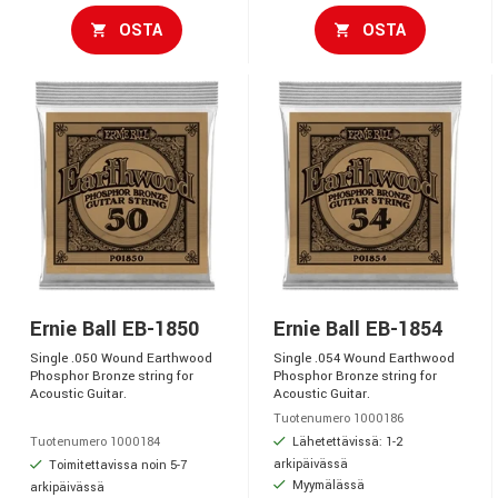
OSTA
OSTA
Ernie Ball EB-1850
Ernie Ball EB-1854
Single .050 Wound Earthwood
Single .054 Wound Earthwood
Phosphor Bronze string for
Phosphor Bronze string for
Acoustic Guitar.
Acoustic Guitar.
Tuotenumero 1000186
Lähetettävissä: 1-2
Tuotenumero 1000184
arkipäivässä
Toimitettavissa noin 5-7
Myymälässä
arkipäivässä