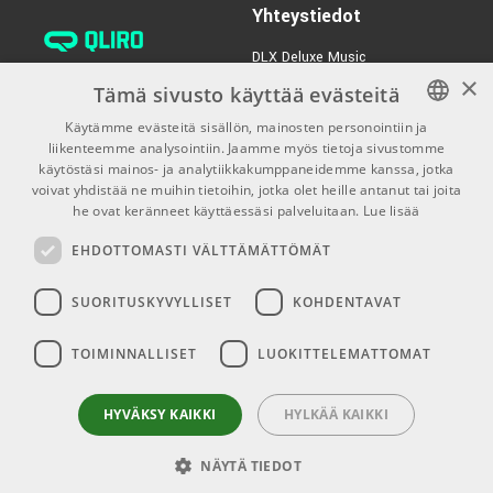
Yhteystiedot
DLX Deluxe Music
×
verkkokaupan asiakaspalvelu:
Tämä sivusto käyttää evästeitä
tilaus@dlxmusic.fi
Käytämme evästeitä sisällön, mainosten personointiin ja
Puh: 0207 282240 (arkisin klo
liikenteemme analysointiin. Jaamme myös tietoja sivustomme
FINNISH
13-17)
käytöstäsi mainos- ja analytiikkakumppaneidemme kanssa, jotka
FINNISH
voivat yhdistää ne muihin tietoihin, jotka olet heille antanut tai joita
Puh: 0207 282250 (myymälä)
he ovat keränneet käyttäessäsi palveluitaan.
Lue lisää
ENGLISH
Hermannin Rantatie 10
EHDOTTOMASTI VÄLTTÄMÄTTÖMÄT
00580 Helsinki
Y-tunnus: 1983522-7
SUORITUSKYVYLLISET
KOHDENTAVAT
Myymälän aukioloajat:
TOIMINNALLISET
LUOKITTELEMATTOMAT
Ma-Pe 10-18
La 10-15
HYVÄKSY KAIKKI
HYLKÄÄ KAIKKI
NÄYTÄ TIEDOT