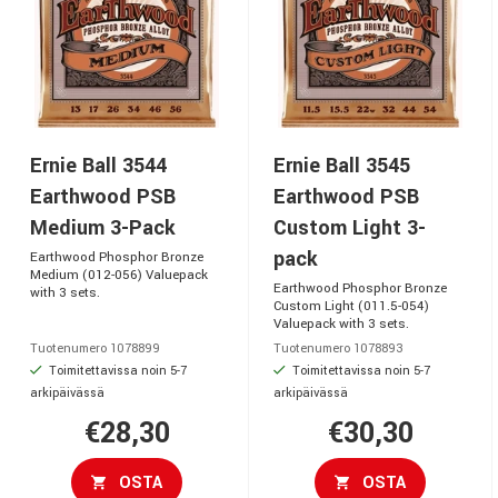
Ernie Ball 3544
Ernie Ball 3545
Earthwood PSB
Earthwood PSB
Medium 3-Pack
Custom Light 3-
pack
Earthwood Phosphor Bronze
Medium (012-056) Valuepack
Earthwood Phosphor Bronze
with 3 sets.
Custom Light (011.5-054)
Valuepack with 3 sets.
Tuotenumero 1078899
Tuotenumero 1078893
Toimitettavissa noin 5-7
Toimitettavissa noin 5-7
arkipäivässä
arkipäivässä
€28,30
€30,30
OSTA
OSTA