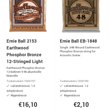
Ernie Ball 2153
Ernie Ball EB-1848
Earthwood
Single .048 Wound Earthwood
Phosphor Bronze string for
Phosphor Bronze
Acoustic Guitar.
12-Stringed Light
Earthwood Phosphor Bronze
12-kielinen 9-46 akustisille
kitaroille
Tuotenumero 1000197
Tuotenumero 1000183
Lähetettävissä: 1-2
Lähetettävissä: 1-2
arkipäivässä
arkipäivässä
Myymälässä
Myymälässä
€16,10
€2,10