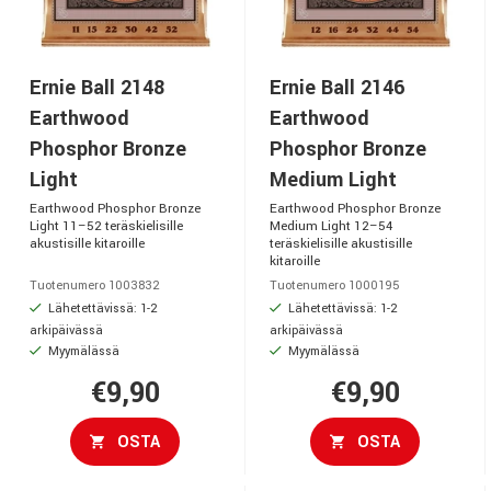
Ernie Ball 2148
Ernie Ball 2146
Earthwood
Earthwood
Phosphor Bronze
Phosphor Bronze
Light
Medium Light
Earthwood Phosphor Bronze
Earthwood Phosphor Bronze
Light 11–52 teräskielisille
Medium Light 12–54
akustisille kitaroille
teräskielisille akustisille
kitaroille
Tuotenumero 1003832
Tuotenumero 1000195
Lähetettävissä: 1-2
Lähetettävissä: 1-2
arkipäivässä
arkipäivässä
Myymälässä
Myymälässä
€9,90
€9,90
OSTA
OSTA