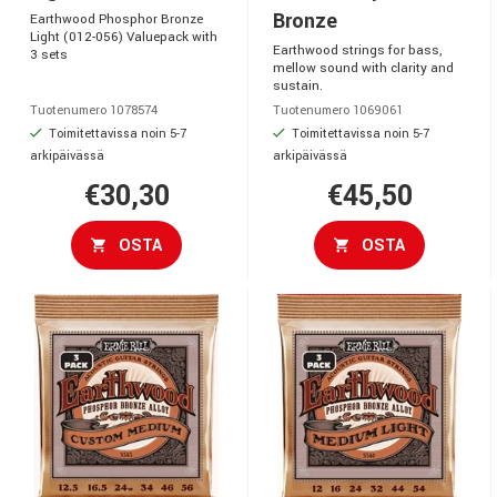
Bronze
Earthwood Phosphor Bronze
Light (012-056) Valuepack with
Earthwood strings for bass,
3 sets
mellow sound with clarity and
sustain.
Tuotenumero 1078574
Tuotenumero 1069061
Toimitettavissa noin 5-7
Toimitettavissa noin 5-7
arkipäivässä
arkipäivässä
€30,30
€45,50
OSTA
OSTA