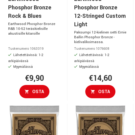
Phosphor Bronze
Phosphor Bronze
Rock & Blues
12-Stringed Custom
Light
Earthwood Phosphor Bronze
R&B 10-52 teräskielisille
Paksumpi 12-kielinen setti Ernie
akustisille kitaroille
Ballin Phosphor Bronze -
kielivalikoimassa.
Tuotenumero 1063319
Tuotenumero 1076608
Lähetettävissä: 1-2
Lähetettävissä: 1-2
arkipäivässä
arkipäivässä
Myymälässä
Myymälässä
€9,90
€14,60
OSTA
OSTA