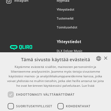
Myymälä
Instagram
Yhteystiedot
Tuotemerkit
Toimitusehdot
Yhteystiedot
DLX Deluxe Music
×
verkkokaupan asiakaspalvelu:
Tämä sivusto käyttää evästeitä
tilaus@dlxmusic.fi
Käytämme evästeitä sisällön, mainosten personointiin ja
Puh: 0207 282240 (arkisin klo
liikenteemme analysointiin. Jaamme myös tietoja sivustomme
FINNISH
13-17)
käytöstäsi mainos- ja analytiikkakumppaneidemme kanssa, jotka
FINNISH
voivat yhdistää ne muihin tietoihin, jotka olet heille antanut tai joita
Puh: 0207 282250 (myymälä)
he ovat keränneet käyttäessäsi palveluitaan.
Lue lisää
ENGLISH
Hermannin Rantatie 10
EHDOTTOMASTI VÄLTTÄMÄTTÖMÄT
00580 Helsinki
Y-tunnus: 1983522-7
SUORITUSKYVYLLISET
KOHDENTAVAT