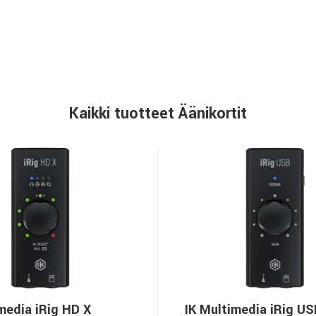
Kaikki tuotteet Äänikortit
media iRig HD X
IK Multimedia iRig US