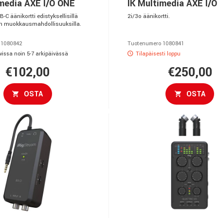
imedia AXE I/O ONE
IK Multimedia AXE I/
C äänikortti edistyksellisillä
2i/3o äänikortti.
n muokkausmahdollisuuksilla.
 1080842
Tuotenumero 1080841
vissa noin 5-7 arkipäivässä
Tilapäisesti loppu
€102,00
€250,00
OSTA
OSTA