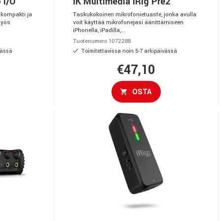
 I/O
IK Multimedia iRig Pre2
rakompakti ja
Taskukokoinen mikrofonietuaste, jonka avulla
myös
voit käyttää mikrofonejasi äänittämiseen
iPhonella, iPadilla,...
Tuotenumero 1072288
vässä
Toimitettavissa noin 5-7 arkipäivässä
€47,10
OSTA