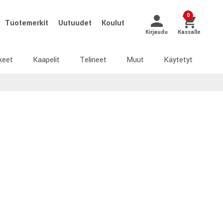
0
Tuotemerkit
Uutuudet
Koulut
Kirjaudu
Kassalle
keet
Kaapelit
Telineet
Muut
Käytetyt