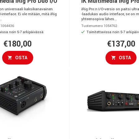
media iRig Pro Duo I/O
IK Multimedia iRig Pro
 on universaali kaksikanavainen
iRig Pro:n I/O-versio on paitsi ult
-interface. Ei ole mitään, mitä iRig
-laadukas audio interface, se on 
..
yhteensopiva lähes...
 1064436
Tuotenumero 1054762
vissa noin 5-7 arkipäivässä
Toimitettavissa noin 5-7 arkipäi
€180,00
€137,00
OSTA
OSTA