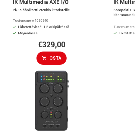
IK Multimedia AXE I/O
IK Mult
2i/5o äänikortti etenkin kitaristeille.
Kompakti USB-
kitarasoundi
Tuotenumero 1080840
Lähetettävissä: 1-2 arkipäivässä
Tuotenumero
Myymälässä
Toimitetta
€329,00
OSTA