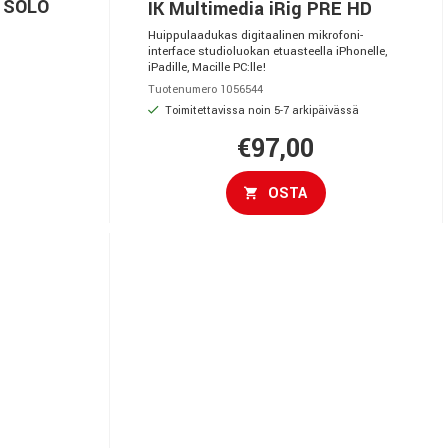
O SOLO
IK Multimedia iRig PRE HD
Huippulaadukas digitaalinen mikrofoni-
interface studioluokan etuasteella iPhonelle,
iPadille, Macille PC:lle!
Tuotenumero 1056544
Toimitettavissa noin 5-7 arkipäivässä
€97,00
OSTA