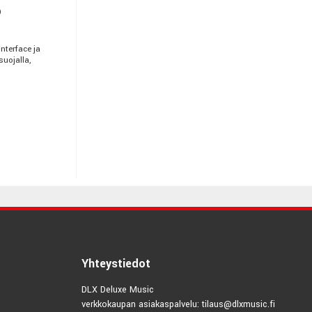
o
nterface ja
suojalla,
Yhteystiedot
DLX Deluxe Music
verkkokaupan asiakaspalvelu: tilaus@dlxmusic.fi