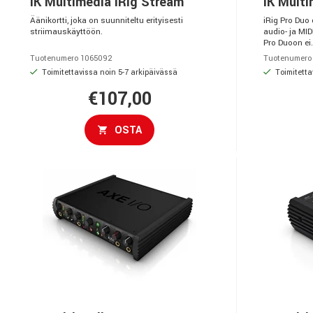
IK Multimedia iRig Stream
IK Multi
Äänikortti, joka on suunniteltu erityisesti
iRig Pro Duo
striimauskäyttöön.
audio- ja MIDI
Pro Duoon ei.
Tuotenumero 1065092
Tuotenumero
Toimitettavissa noin 5-7 arkipäivässä
Toimitetta
€107,00
OSTA