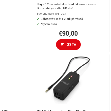
iRig HD 2 on entistäkin laadukkaampi versio
IK:n ylistetystä iRig HD:sta!
Tuotenumero 1051003
Lähetettävissä: 1-2 arkipäivässä
Myymälässä
€90,00
OSTA