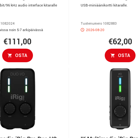
it/96 kHz audio interface kitaralle
USB-miniäänikortti kitaralle.
 1082024
Tuotenumero 1082883
vissa noin 5-7 arkipäivässä
2026-08-20
€111,00
€62,00
OSTA
OSTA