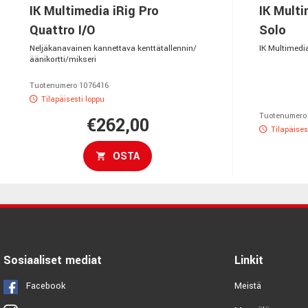
IK Multimedia iRig Pro
IK Multi
Quattro I/O
Solo
Neljäkanavainen kannettava kenttätallennin/
IK Multimedi
äänikortti/mikseri
Tuotenumero 1076416
Tilapäisesti loppu
Tuotenumero
€262,00
Tilapäises
OSTA
Sosiaaliset mediat
Linkit
Facebook
Meistä