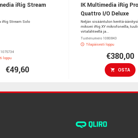
media iRig Stream
IK Multimedia iRig Pr
Quattro I/O Deluxe
a iRig Stream Solo
Neljän sisääntulon kenttä-äänitysi
mikseri iRig XY mikrofoneilla, tuuli
virtalähteellä ja...
Tuotenumero 1080843
Tilapäisesti loppu
 1075734
€380,00
ti loppu
€49,60
OSTA