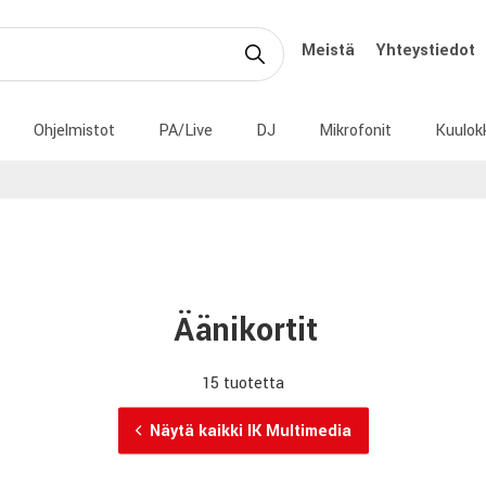
Meistä
Yhteystiedot
Ohjelmistot
PA/Live
DJ
Mikrofonit
Kuulok
Äänikortit
15 tuotetta
Näytä kaikki IK Multimedia