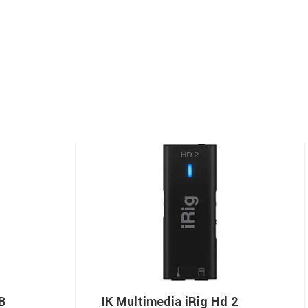
B
IK Multimedia iRig Hd 2