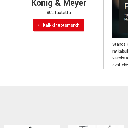
König & Meyer
802 tuotetta
Kaikki tuotemerkit
Stands F
ratkaisu
valmista
ovat elä