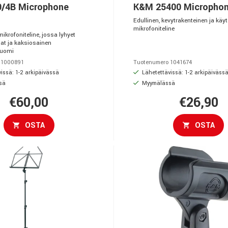
/4B Microphone
K&M 25400 Microphon
Edullinen, kevytrakenteinen ja käy
mikrofoniteline
ikrofoniteline, jossa lyhyet
alat ja kaksiosainen
puomi
 1000891
Tuotenumero 1041674
issä: 1-2 arkipäivässä
Lähetettävissä: 1-2 arkipäiväss
sä
Myymälässä
€60,00
€26,90
OSTA
OSTA