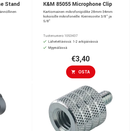
e Stand
K&M 85055 Microphone Clip
tännöllinen
Kartiomainen mikrofonipidike 28mm-34mm
kokoisille mikrofoneille. Kierresovite 3/8” ja
5/8"
Tuotenumero 1053437
ä
Lähetettävissä: 1-2 arkipäivässä
Myymälässä
€3,40
OSTA