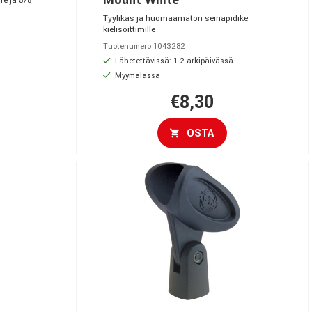
Mount White
re ja 5/8"
Tyylikäs ja huomaamaton seinäpidike
kielisoittimille
Tuotenumero 1043282
ä
Lähetettävissä: 1-2 arkipäivässä
Myymälässä
€8,30
OSTA