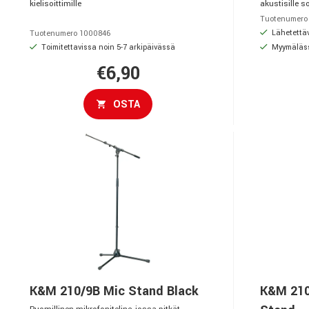
kielisoittimille
akustisille so
Tuotenumero
Lähetettäv
Tuotenumero 1000846
Toimitettavissa noin 5-7 arkipäivässä
Myymäläs
€6,90
OSTA
K&M 210/9B Mic Stand Black
K&M 210