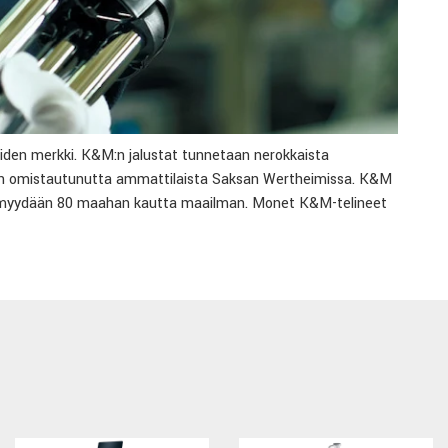
iden merkki. K&M:n jalustat tunnetaan nerokkaista
leen omistautunutta ammattilaista Saksan Wertheimissa. K&M
ita myydään 80 maahan kautta maailman. Monet K&M-telineet