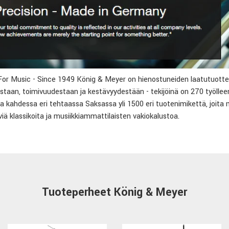
or Music - Since 1949 König & Meyer on hienostuneiden laatutuotte
istaan, toimivuudestaan ja kestävyydestään - tekijöinä on 270 työl
a kahdessa eri tehtaassa Saksassa yli 1500 eri tuotenimikettä, jo
viä klassikoita ja musiikkiammattilaisten vakiokalustoa.
Tuoteperheet König & Meyer