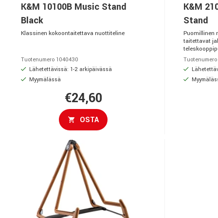
K&M 10100B Music Stand
K&M 210
Black
Stand
Klassinen kokoontaitettava nuottiteline
Puomillinen m
taitettavat j
teleskooppi
Tuotenumero 1040430
Tuotenumero
Lähetettävissä: 1-2 arkipäivässä
Lähetettäv
Myymälässä
Myymäläs
€24,60
OSTA