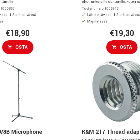
ittimille
ohutrunkoisille soittimille, kuten s
 1000853
Tuotenumero 1005913
issä: 1-2 arkipäivässä
Lähetettävissä: 1-2 arkipäiväss
sä
Myymälässä
€18,90
€19,30
OSTA
OSTA
/8B Microphone
K&M 217 Thread adap