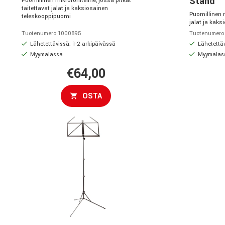
Stand
Puomillinen mikrofoniteline, jossa pitkät
taitettavat jalat ja kaksiosainen
Puomillinen m
teleskooppipuomi
jalat ja kak
Tuotenumero 1000895
Tuotenumero
Lähetettävissä: 1-2 arkipäivässä
Lähetettäv
Myymälässä
Myymäläs
€64,00
OSTA