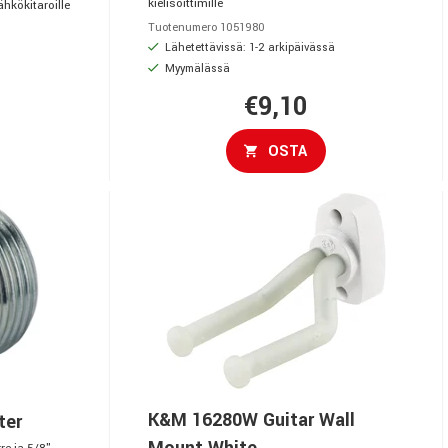
kielisoittimille
ähkökitaroille
Tuotenumero 1051980
ä
Lähetettävissä: 1-2 arkipäivässä
Myymälässä
€9,10
OSTA
K&M 16280W Guitar Wall
ter