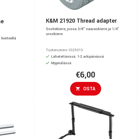
K&M 21920 Thread adapter
ne
Sovitekierre, jossa 3/8" naaraskierre ja 1/4"
uroskierre
kierteellä
Tuotenumero 1029313
ä
Lähetettävissä: 1-2 arkipäivässä
Myymälässä
€6,00
OSTA