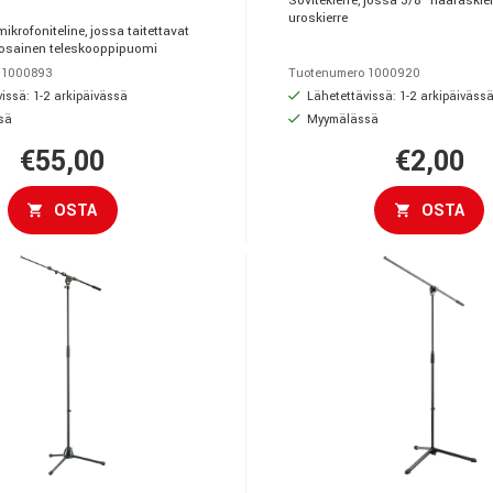
Sovitekierre, jossa 3/8" naaraskier
uroskierre
ikrofoniteline, jossa taitettavat
siosainen teleskooppipuomi
 1000893
Tuotenumero 1000920
issä: 1-2 arkipäivässä
Lähetettävissä: 1-2 arkipäiväss
sä
Myymälässä
€55,00
€2,00
OSTA
OSTA