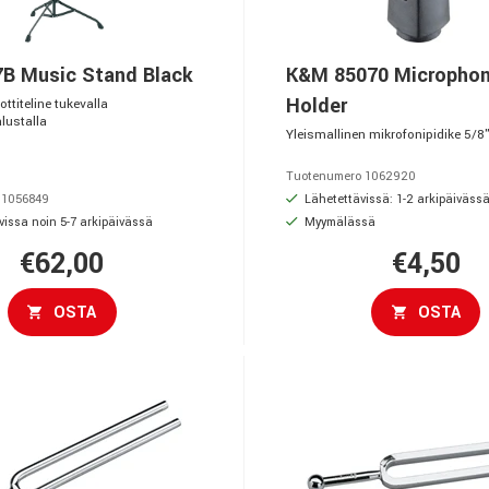
B Music Stand Black
K&M 85070 Micropho
Holder
ttiteline tukevalla
lustalla
Yleismallinen mikrofonipidike 5/8" 
Tuotenumero 1062920
Lähetettävissä: 1-2 arkipäiväss
 1056849
vissa noin 5-7 arkipäivässä
Myymälässä
€62,00
€4,50
OSTA
OSTA