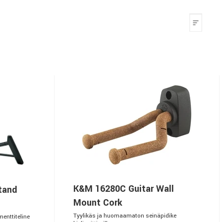
K&M 16280C Guitar Wall
tand
Mount Cork
Tyylikäs ja huomaamaton seinäpidike
enttiteline