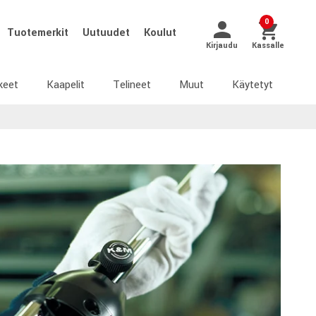
0
Tuotemerkit
Uutuudet
Koulut
Kirjaudu
Kassalle
keet
Kaapelit
Telineet
Muut
Käytetyt