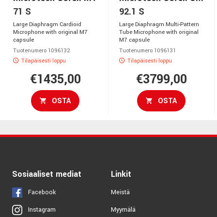
71 S
92.1 S
Large Diaphragm Cardioid
Large Diaphragm Multi-Pattern
Microphone with original M7
Tube Microphone with original
capsule
M7 capsule
Tuotenumero 1096132
Tuotenumero 1096131
Tilapäisesti loppu
Tilapäisesti loppu
€1435,00
€3799,00
OSTA
OSTA
Sosiaaliset mediat
Linkit
Facebook
Meistä
Myymälä
Instagram