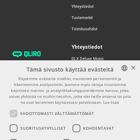
Yhteystiedot
Tuotemerkit
Toimitusehdot
Yhteystiedot
DLX Deluxe Music
×
verkkokaupan asiakaspalvelu:
Tämä sivusto käyttää evästeitä
tilaus@dlxmusic.fi
Käytämme evästeitä sisällön, mainosten personointiin ja
Puh: 0207 282240 (arkisin klo
liikenteemme analysointiin. Jaamme myös tietoja sivustomme
FINNISH
13-17)
käytöstäsi mainos- ja analytiikkakumppaneidemme kanssa, jotka
FINNISH
voivat yhdistää ne muihin tietoihin, jotka olet heille antanut tai joita
Puh: 0207 282250 (myymälä)
he ovat keränneet käyttäessäsi palveluitaan.
Lue lisää
ENGLISH
Hermannin Rantatie 10
EHDOTTOMASTI VÄLTTÄMÄTTÖMÄT
00580 Helsinki
Y-tunnus: 1983522-7
SUORITUSKYVYLLISET
KOHDENTAVAT
Myymälän aukioloajat: