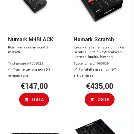
Numark M4BLACK
Numark Scratch
Kolmikanavainen scratch
Kaksikanavainen scratch mixeri
mikseri.
Serato DJ Pro:n käyttämiseen.
Lisenssi kuuluu hintaan.
Tuotenumero 1056022
Tuotenumero 1060839
Toimitettavissa noin 5-7
Toimitettavissa noin 5-7
arkipäivässä
arkipäivässä
€147,00
€435,00
OSTA
OSTA