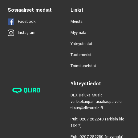
Sosiaaliset mediat
Linkit
Facebook
Meistä
Myymälä
Instagram
Yhteystiedot
Tuotemerkit
Toimitusehdot
Yhteystiedot
DLX Deluxe Music
verkkokaupan asiakaspalvelu:
tilaus@dlxmusic.fi
Puh: 0207 282240 (arkisin klo
13-17)
Puh: 0207 282250 (myymälä)