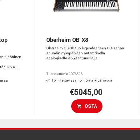
top
Oberheim OB-X8
Oberheim OB-X8 tuo legendaarisen OB-sarjan
soundin nykypäivään autenttisella
on 8-ääninen
analogisella arkkitehtuurilla ja...
ää OB-X-,...
Tuotenumero 1076526
vässä
Toimitettavissa noin 5-7 arkipäivässä
€5045,00
OSTA