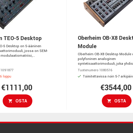
Oberheim OB-X8 Desk
m TEO-5 Desktop
Module
O-5 Desktop on 5-ääninen
aattorimoduuli, jossa on SEM-
Oberheim OB-X8 Desktop Module 
 modulaatiomatriisi,...
polyfoninen analoginen
syntetisaattorimoduuli, joka yhdist
 1091877
Tuotenumero 1080516
ti loppu
Toimitettavissa noin 5-7 arkipäi
€1111,00
€3544,00
OSTA
OSTA