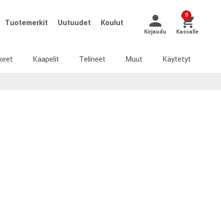
0
Tuotemerkit
Uutuudet
Koulut
Kirjaudu
Kassalle
keet
Kaapelit
Telineet
Muut
Käytetyt