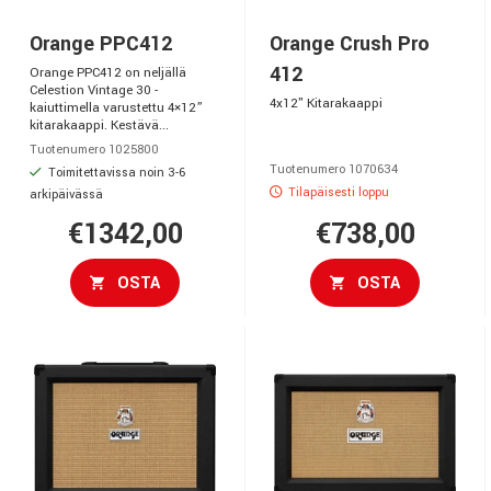
Orange PPC412
Orange Crush Pro
412
Orange PPC412 on neljällä
Celestion Vintage 30 -
4x12" Kitarakaappi
kaiuttimella varustettu 4×12”
kitarakaappi. Kestävä...
Tuotenumero 1025800
Tuotenumero 1070634
Toimitettavissa noin 3-6
Tilapäisesti loppu
arkipäivässä
€1342,00
€738,00
OSTA
OSTA