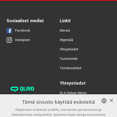
Sosiaaliset mediat
Linkit
Facebook
Meistä
Myymälä
Instagram
Yhteystiedot
Tuotemerkit
Toimitusehdot
Yhteystiedot
DLX Deluxe Music
×
verkkokaupan asiakaspalvelu:
Tämä sivusto käyttää evästeitä
tilaus@dlxmusic.fi
Käytämme evästeitä sisällön, mainosten personointiin ja
Puh: 0207 282240 (arkisin klo
liikenteemme analysointiin. Jaamme myös tietoja sivustomme
FINNISH