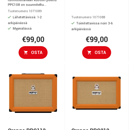
tunnistettavaan kuosiin puettu
PPC108 on suunniteltu...
Tuotenumero 1071089
Lähetettävissä: 1-2
Tuotenumero 1071088
arkipäivässä
Toimitettavissa noin 3-6
Myymälässä
arkipäivässä
€99,00
€99,00
OSTA
OSTA