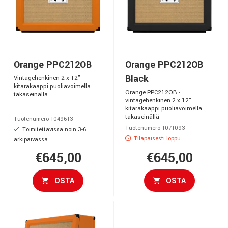
Orange PPC212OB
Orange PPC212OB
Black
Vintagehenkinen 2 x 12"
kitarakaappi puoliavoimella
Orange PPC212OB -
takaseinällä
vintagehenkinen 2 x 12"
kitarakaappi puoliavoimella
takaseinällä
Tuotenumero 1049613
Tuotenumero 1071093
Toimitettavissa noin 3-6
Tilapäisesti loppu
arkipäivässä
€645,00
€645,00
OSTA
OSTA