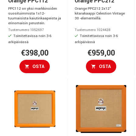
Orange PPC112
Orange PPC212
PPC112 on yksi markkinoiden
Orange PPC212 2x12"
suosituimmista 1x12-
kitarakaappi Celestion Vintage
tuumaisista kaiutinkaapeista ja
30 -elementeillä.
erinomaisin perustein.
Tuotenumero 1052697
Tuotenumero 1024428
Toimitettavissa noin 3-6
Toimitettavissa noin 3-6
arkipäivässä
arkipäivässä
€398,00
€959,00
OSTA
OSTA