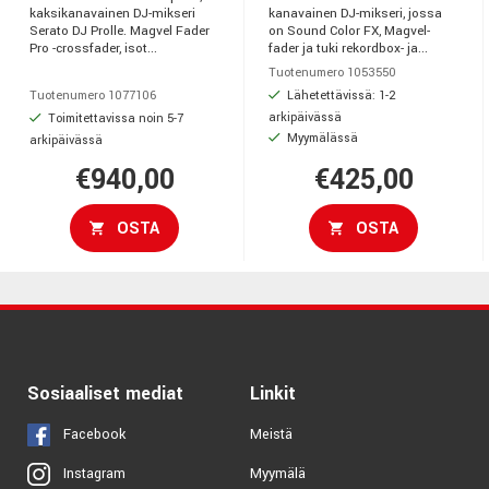
kaksikanavainen DJ-mikseri
kanavainen DJ-mikseri, jossa
Serato DJ Prolle. Magvel Fader
on Sound Color FX, Magvel-
Pro -crossfader, isot...
fader ja tuki rekordbox- ja...
Tuotenumero 1053550
Lähetettävissä: 1-2
Tuotenumero 1077106
arkipäivässä
Toimitettavissa noin 5-7
Myymälässä
arkipäivässä
€940,00
€425,00
OSTA
OSTA
Sosiaaliset mediat
Linkit
Facebook
Meistä
Myymälä
Instagram