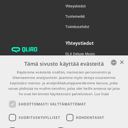
Yhteystiedot
Tuotemerkit
Toimitusehdot
Yhteystiedot
DLX Deluxe Music
×
verkkokaupan asiakaspalvelu:
Tämä sivusto käyttää evästeitä
tilaus@dlxmusic.fi
Käytämme evästeitä sisällön, mainosten personointiin ja
Puh: 0207 282240 (arkisin klo
liikenteemme analysointiin. Jaamme myös tietoja sivustomme
FINNISH
13-17)
käytöstäsi mainos- ja analytiikkakumppaneidemme kanssa, jotka
FINNISH
voivat yhdistää ne muihin tietoihin, jotka olet heille antanut tai joita
Puh: 0207 282250 (myymälä)
he ovat keränneet käyttäessäsi palveluitaan.
Lue lisää
ENGLISH
Hermannin Rantatie 10
EHDOTTOMASTI VÄLTTÄMÄTTÖMÄT
00580 Helsinki
Y-tunnus: 1983522-7
SUORITUSKYVYLLISET
KOHDENTAVAT
Myymälän aukioloajat: