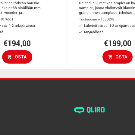
eaker on törkeän hauska
Roland P-6 Creative Sampler on k
 joka pitää sisällään mm.
sampleri, jossa yhdistyvät klassin
, vocoder- ja...
granularinen samplaus, tehokas...
 1076551
Tuotenumero 1086835
issä: 1-2 arkipäivässä
Lähetettävissä: 1-2 arkipäiväss
sä
Myymälässä
€194,00
€199,00
OSTA
OSTA