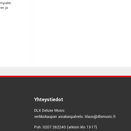
ompakti
en ja
ä
Yhteystiedot
DLX Deluxe Music
verkkokaupan asiakaspalvelu: tilaus@dlxmusic.fi
Puh: 0207 282240 (arkisin klo 13-17)