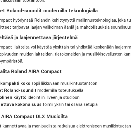
at liikkuvaan tuotantoon.
set Roland-soundit modernilla teknologialla
pact hyödyntää Rolandin kehittynyttä mallinnusteknologiaa, joka tu
aitteet tarjoavat laajan valikoiman ääniä ja mahdollisuuksia soundisuu
ltävä ja laajennettava järjestelmä
pact -laitteita voi käyttää yksittäin tai yhdistää keskenään laajemm
pivuuden muiden laitteiden, tietokoneiden ja musiikkisovellusten ka
oympäristöä.
valita Roland AIRA Compact
n kompakti koko
sopii liikkuvaan musiikintuotantoon
et Roland-soundit
modernilla toteutuksella
linen käyttö
ideointiin, liveen ja studioon
nettava kokonaisuus
toimii yksin tai osana setupia
 AIRA Compact DLX Musicilta
t kannettavaa ja monipuolista ratkaisua elektroniseen musiikintuot