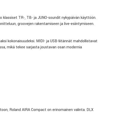
o klassiset TR-, TB- ja JUNO-soundit nykypäivän käyttöön.
nnitteluun, groovejen rakentamiseen ja live-esiintymiseen.
aksi kokonaisuudeksi. MIDI- ja USB-liitännät mahdollistavat
nssa, mikä tekee sarjasta joustavan osan modernia
antoon, Roland AIRA Compact on erinomainen valinta. DLX