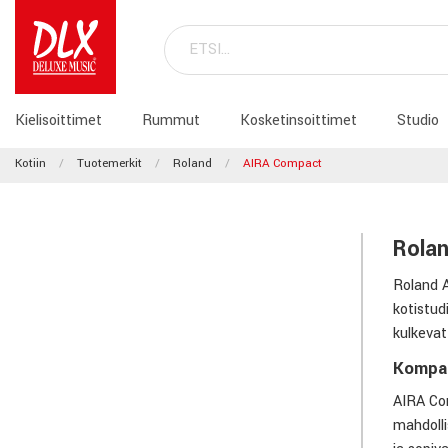
Kielisoittimet
Rummut
Kosketinsoittimet
Studio
Kotiin
Tuotemerkit
Roland
AIRA Compact
Rolan
Roland A
kotistud
kulkevat
Kompak
AIRA Com
mahdolli