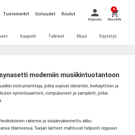
0
Tuotemerkit
Uutuudet
Koulut
Kirjaudu
Kassalle
keet
Kaapelit
Telineet
Muut
Käytetyt
synasetti moderniin musiikintuotantoon
kin instrumentteja, jotka sopivat ideointiin, livekäyttöön ja
kuten syntetisaattorit, rumpukoneet ja samplerit, jotka
a.
Pienikokoinen rakenne ja sisäänrakennettu akku
hansa tilanteessa. Sarjan laitteet mahtuvat helposti reppuun