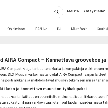
Meistä
Yhteystiedot
Ohjelmistot
PA/Live
DJ
Mikrofonit
Kuulok
d AIRA Compact – Kannettava groovebox ja 
IRA Compact -sarja tarjoaa tehokkaita ja kompakteja elektronisen musii
ioon. DLX Musicin valikoimasta löydät AIRA Compact -sarjan laitteet, 
 helposti mukana ja mahdollistavat musiikin tekemisen missä tahans
ti koko ja kannettava muusikon työkalupakki
pact -sarjan laitteet on suunniteltu maksimaaliseen liikkuvuuteen. 
stavat käytön ilman verkkovirtaa, joten voit luoda musiikkia missä ta