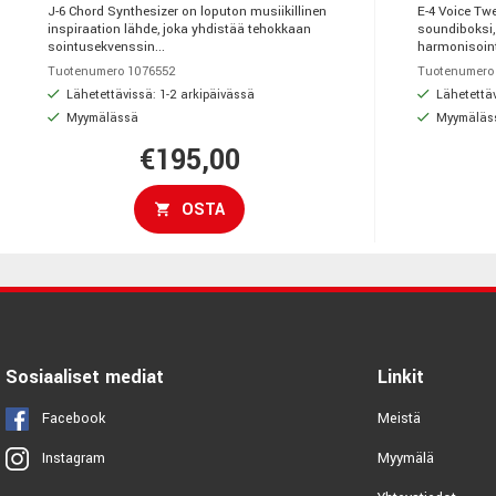
J-6 Chord Synthesizer on loputon musiikillinen
E-4 Voice Tw
inspiraation lähde, joka yhdistää tehokkaan
soundiboksi,
sointusekvenssin...
harmonisointi-
Tuotenumero 1076552
Tuotenumero
Lähetettävissä: 1-2 arkipäivässä
Lähetettäv
Myymälässä
Myymäläs
€195,00
OSTA
Sosiaaliset mediat
Linkit
Facebook
Meistä
Myymälä
Instagram