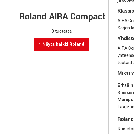
ja sopiv
Klassi
Roland AIRA Compact
AIRA Com
Sarjan l
3 tuotetta
Yhdiste
Näytä kaikki Roland
AIRA Com
yhteenso
tuotant
Miksi 
Erittäi
Klassis
Monipuo
Laajen
Roland
Kun etsi