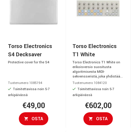
Torso Electronics
Torso Electronics
S4 Decksaver
T1 White
Protective cover for the S4
Torso Electronics T1 White on
erikoisversio suositusta
algoritmisesta MIDI-
sekvensseristä, joka yhdistää...
Tuotenumero 1085194
Tuotenumero 1084120
Toimitettavissa noin 5-7
Toimitettavissa noin 5-7
arkipäivässä
arkipäivässä
€49,00
€602,00
OSTA
OSTA