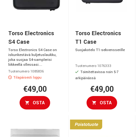
Torso Electronics
Torso Electronics
S4 Case
T1 Case
Torso Electronics S4 Case on
Suojakotelo T1-sekvensserille
iskunkestävä kuljetuslaukku,
joka suojaa S4-samplerisi
liikkeellä ollessasi....
Tuotenumero 1076333
Tuotenumero 1085836
Toimitettavissa noin 5-7
Tilapäisesti loppu
arkipäivässä
€49,00
€49,00
OSTA
OSTA