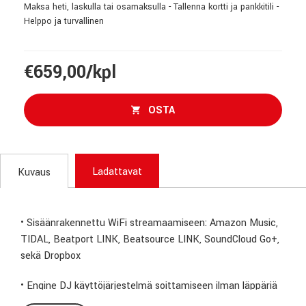
Maksa heti, laskulla tai osamaksulla - Tallenna kortti ja pankkitili -
Helppo ja turvallinen
€659,00/kpl
OSTA
Ladattavat
Kuvaus
• Sisäänrakennettu WiFi streamaamiseen: Amazon Music,
TIDAL, Beatport LINK, Beatsource LINK, SoundCloud Go+,
sekä Dropbox
• Engine DJ käyttöjärjestelmä soittamiseen ilman läppäriä
sekä Serato DJ ja Virtual DJ tuki