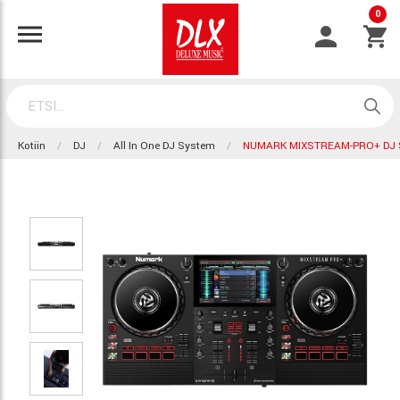
0
Kotiin
DJ
All In One DJ System
NUMARK MIXSTREAM-PRO+ DJ 