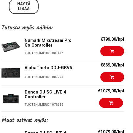
NÄYTÄ
LISÄÄ
• Sisäänrakennetut kaiuttimet äänenvoimakkuussäädöllä
kotikäyttöön, treenaamiseen ja monitorointiin
Tutustu myös näihin:
• Engine Lighting valojenohjausjärjestelmä Philips Hue
smart homeen ja DMX valoille
€799,00/kpl
Numark Mixstream Pro
Go Controller
• USB ja SD-korttiliitännät
TUOTENUMERO 1081147
• 7” Korkeatasoinen kosketusnäyttö
€869,00/kpl
AlphaTheta DDJ-GRV6
• 6” kapasitiiviset jog wheelit Smart Scratch ominaisuudella
TUOTENUMERO 1087274
• Neljä kahden layerin soittopadia kummassakin dekissä
€1079,00/kpl
Denon DJ SC LIVE 4
Controller
• Neljä performance mode padia kummassakin dekissä
TUOTENUMERO 1078386
(Cue, Saved Loop, Auto Loop, Roll)
€1039,00/kpl
Muut ostivat myös:
Denon DJ PRIME GO +
• Efektiosio neljällä efektillä ja kahdella toggle kytkimellä
TUOTENUMERO 1088956
€1079,00/kpl