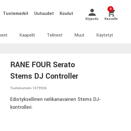
0
Tuotemerkit
Uutuudet
Koulut
Kirjaudu
Kassalle
keet
Kaapelit
Telineet
Muut
Käytetyt
RANE FOUR Serato
Stems DJ Controller
Tuotenumero 1079926
Edistyksellinen nelikanavainen Stems DJ-
kontrolleri.