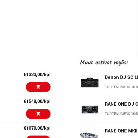
tuun niin materiaalien kuin äänenlaadunkin osalta. Tuloksena
Muut ostivat myös:
eri, joka kultivoi luovuuden kukkasia. Täysin uudet ominaisuudet,
sta efektimoottorista puhumattakaan takaavat Fourin
€1333,00/kpl
Denon DJ SC LI
ina.
TUOTENUMERO 107
ms pad mode, erilliset Acapella/Instrumental napit ja uniikki
€1548,00/kpl
lin Stemsien maailmassa.
RANE ONE DJ Co
TUOTENUMERO 106
lella näyttävät kunkin toiminnon mukaista lisäinformaatiota.
€1079,00/kpl
RANE ONE MKII 
ja Loop pituudet, tempojaon, Pitch Playn vireen, Stem elementit