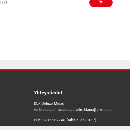
3221
€869,00/kpl
DJ-GRV6
7274
€1112,00/kpl
EV5
2082
€659,00/kpl
eam Pro+
9363
€2499,00/kpl
Yhteystiedot
 ONE
DLX Deluxe Music
5783
verkkokaupan asiakaspalvelu: tilaus@dlxmusic.fi
€313,00/kpl
EV1 Scratch-Style
Puh: 0207 282240 (arkisin klo 13-17)
ontroller