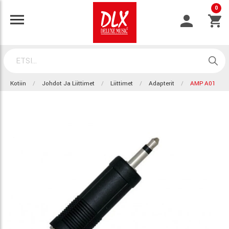
0
Kotiin
Johdot Ja Liittimet
Liittimet
Adapterit
AMP A01