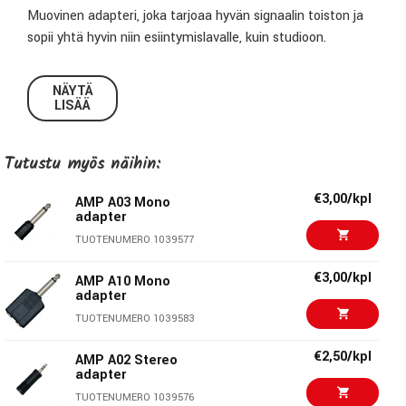
Muovinen adapteri, joka tarjoaa hyvän signaalin toiston ja
sopii yhtä hyvin niin esiintymislavalle, kuin studioon.
AMP-adapterivalikoima on laaja ja huolellisesti valikoitu,
NÄYTÄ
joten näiden adapterien avulla ratkaiset monenlaiset
LISÄÄ
kytkentäongelmat treenikämpällä tai esiintymislavalla.
Tutustu myös näihin:
Tekniset tiedot:
€3,00/kpl
AMP A03 Mono
Malli:
A01
adapter
Materiaali:
Muovi
TUOTENUMERO 1039577
Liittimet:
1 x 3,5mm monoplugi/1 x 6,3mm monojakki
€3,00/kpl
AMP A10 Mono
adapter
TUOTENUMERO 1039583
AMP Cables
€2,50/kpl
AMP A02 Stereo
AMP on toimittanut korkealaatuisia kaapeleita
adapter
ammattilaisille ja musiikinharrastajille jo Yli 25 vuoden ajan.
TUOTENUMERO 1039576