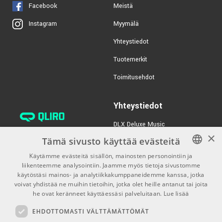
€39,00/kpl
Profile DLX-PRCB-100
Facebook
Meistä
Classical bag
Myymälä
Instagram
TUOTENUMERO 1032172
Yhteystiedot
Tuotemerkit
Toimitusehdot
Yhteystiedot
DLX Deluxe Music
×
verkkokaupan asiakaspalvelu:
Tämä sivusto käyttää evästeitä
tilaus@dlxmusic.fi
Käytämme evästeitä sisällön, mainosten personointiin ja
Puh: 0207 282240 (arkisin klo
liikenteemme analysointiin. Jaamme myös tietoja sivustomme
FINNISH
13-17)
käytöstäsi mainos- ja analytiikkakumppaneidemme kanssa, jotka
FINNISH
voivat yhdistää ne muihin tietoihin, jotka olet heille antanut tai joita
Puh: 0207 282250 (myymälä)
he ovat keränneet käyttäessäsi palveluitaan.
Lue lisää
ENGLISH
Hermannin Rantatie 10
EHDOTTOMASTI VÄLTTÄMÄTTÖMÄT
00580 Helsinki