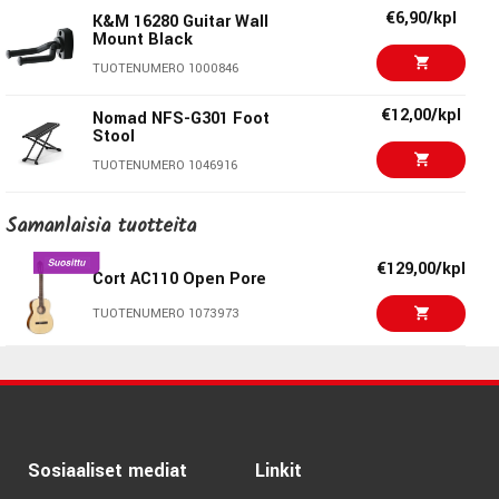
TUOTENUMERO 1080259
€6,90/kpl
K&M 16280 Guitar Wall
Mount Black
€144,00/kpl
Yamaha CGS102A II
TUOTENUMERO 1000846
TUOTENUMERO 1029057
€12,00/kpl
Nomad NFS-G301 Foot
Stool
€299,00
Ibanez GA5MHTCE-
TUOTENUMERO 1046916
OPN - Natural
TUOTENUMERO 1094155
€14,30/kpl
KORG PC-2 Pitchclip2
Samanlaisia ​​tuotteita
clip on tuner
€271,00/kpl
Ibanez GA5FMTCE
TUOTENUMERO 1057125
€129,00/kpl
Open Pore Blueberry
Cort AC110 Open Pore
TUOTENUMERO 1086211
€25,00/kpl
Kyser KGCBA Classical
TUOTENUMERO 1073973
Guitar Capo
TUOTENUMERO 1003863
Dunlop Variety Pack
€9,60/pak
Light/Medium PVP101
12Pack
Sosiaaliset mediat
TUOTENUMERO 1056818
Linkit