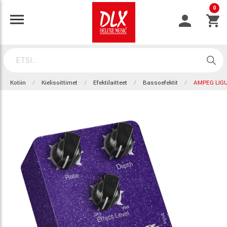
0
Kotiin
Kielisoittimet
Efektilaitteet
Bassoefektit
AMPEG LIG