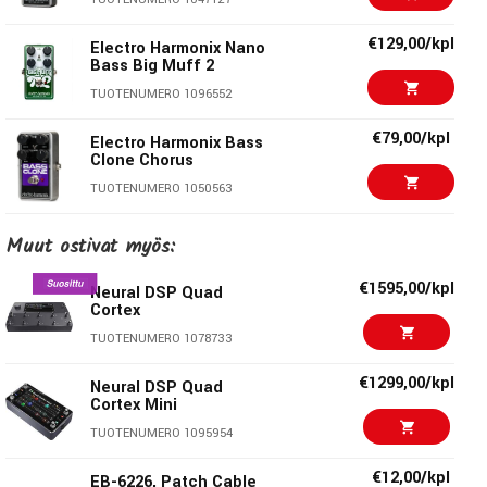
jyrkemmillä asetuksilla chorusten vaiheet iskevät yhteen
luoden napakan, tremolohenkisen staccato-soundin.
€129,00/kpl
Electro Harmonix Nano
Bass Big Muff 2
Jämerään metallikoteloon pakattu Liquifier on
TUOTENUMERO 1096552
helppokäyttöinen ja keikkakestävä, true bypass -kytkimellä
varustettu työkalu kaikille kielisoittajille.
€79,00/kpl
Electro Harmonix Bass
Clone Chorus
Kahden choruksen yhdistelmä luo laajan ja rikkaan
TUOTENUMERO 1050563
soinnin
€146,00/kpl
Rate, depth ja effect level -säädöt, enempää ei tarvita
Laney BCC-Blackheath
Muut ostivat myös:
Bass Distortion
Klassinen Ampeg-soundi puree ja hengittää
TUOTENUMERO 1077454
Täysanaloginen, erinomainen signaali-kohinasuhde
€1595,00/kpl
Neural DSP Quad
Cortex
Sopii niin bassoille kuin kitaroille
€100,00/kpl
Electro Harmonix Bass
True bypass
TUOTENUMERO 1078733
Preacher
Keikkakestävä kokometallikuori
TUOTENUMERO 1048308
€1299,00/kpl
Neural DSP Quad
9V virtalähde- ja paristovalmius (paristo ei sisälly
Cortex Mini
pakettiin)
€90,00/kpl
Electro Harmonix Nano
TUOTENUMERO 1095954
Bass Big Muff
TUOTENUMERO 1043664
€12,00/kpl
EB-6226, Patch Cable