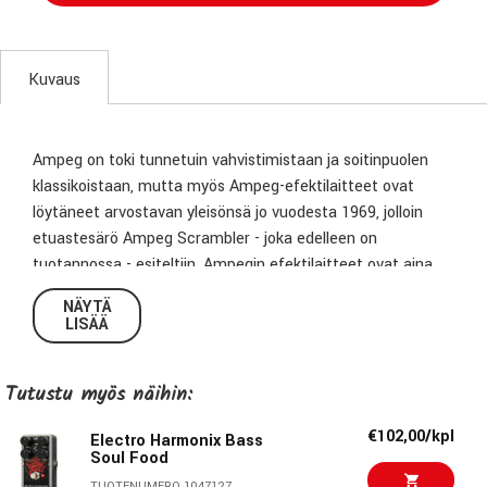
Kuvaus
Ampeg on toki tunnetuin vahvistimistaan ja soitinpuolen
klassikoistaan, mutta myös Ampeg-efektilaitteet ovat
löytäneet arvostavan yleisönsä jo vuodesta 1969, jolloin
etuastesärö Ampeg Scrambler - joka edelleen on
tuotannossa - esiteltiin. Ampegin efektilaitteet ovat aina
olleet sounditietoisen valintoja, harkittuja ja
NÄYTÄ
tarkoituksenmukaisia työkaluja halutun soundin saamiseen,
LISÄÄ
eikä Ampeg Liquifier -chorus tee poikkeusta.
Tutustu myös näihin:
Analoginen Liquifier-choruspedaali perustuu kahteen
erilliseen chorusyksikköön, joiden keskinäisen modulaation
€102,00/kpl
Electro Harmonix Bass
kautta syntyy sävykäs, orgaaninen ja hengittävä soundi.
Soul Food
Lievemmillä asetuksilla Liquifier aaltoilee kauniisti,
TUOTENUMERO 1047127