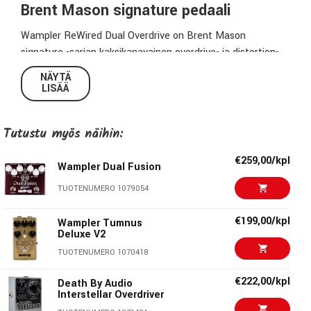
Brent Mason signature pedaali
Wampler ReWired Dual Overdrive on Brent Mason
signature -sarjan kaksikanavainen overdrive- ja distortion-
pedaali, joka tarjoaa kaksi täysin itsenäistä äänipiiriä
NÄYTÄ
samassa rungossa. Se on suunniteltu tarjoamaan
LISÄÄ
maksimaalista joustavuutta niin rytmisoittoon, selkeään
overdriveen kuin voimakkaampaan British-tyyliseen säröön.
Tutustu myös näihin:
Kaksi itsenäistä kanavaa
€259,00/kpl
Wampler Dual Fusion
Pedaalissa on erillinen overdrive-kanava ja distortion-
kanava, joilla kummallakin on omat Level-, Gain-, Tone- ja
TUOTENUMERO 1079054
Fat-säätimet. Overdrive-kanavassa on lisäksi Blend-säädin,
€199,00/kpl
jolla voidaan hienosäätää puhtaan ja säröytyneen signaalin
Wampler Tumnus
Deluxe V2
suhdetta. Tämä mahdollistaa tarkasti kontrolloidun ja
TUOTENUMERO 1070418
artikuloidun soundin erityisesti sähkökitara-soittoon.
€222,00/kpl
Death By Audio
Säädettävä kanavajärjestys
Interstellar Overdriver
Kanavajärjestys voidaan vaihtaa etupaneelin Order-