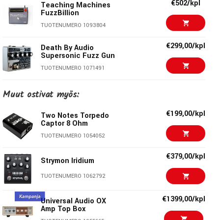
€502/kpl
muokkaukseen
Teaching Machines
FuzzBillion
Resonanssin säätö kahdessa moodissa
– hallitusta
TUOTENUMERO 1093804
kiillosta kaoottiseen piikkiin
€299,00/kpl
Death By Audio
Supersonic Fuzz Gun
Räjähtävä EVIL FUZZ -piiri
TUOTENUMERO 1071491
Kaksi fuzz-tilaa
– perinteinen ja tuplateholla varustettu
mode
EarthQuaker Devices
€259,00
Muut ostivat myös:
Gary - Pulse Width
Oma jalkakytkin ja säädin fuzzille
– helppo hallinta ja
Mod
täydellinen boostaus
€199,00/kpl
Two Notes Torpedo
TUOTENUMERO 1092573
Blooming inverted compression
– tuo säröön eloa ja
Captor 8 Ohm
dynamiikkaa
€222,00/kpl
Death By Audio Fuzz
TUOTENUMERO 1054052
War
€379,00/kpl
TUOTENUMERO 1066234
Lisäominaisuudet ja ohjaus
Strymon Iridium
€239,00/kpl
CV/Expression-tulo:
TUOTENUMERO 1062792
liikuta filtteriä synkronoidusti esim.
Solid Gold FX LYSIS
MKII
arpeggion tai ekspressiopedaalin mukaan
€1399,00/kpl
TUOTENUMERO 1072425
Universal Audio OX
Volume-säädin:
tarkkaan kokonaisvolyymin hallintaan
Amp Top Box
Toimii loistavasti:
kitaroiden, syntikoiden ja jopa
€229,00