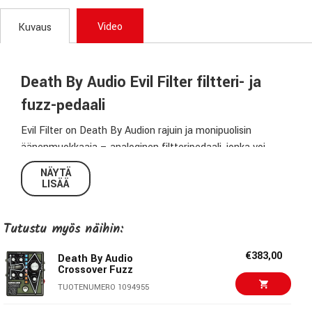
Video
Kuvaus
Death By Audio Evil Filter filtteri- ja
fuzz-pedaali
Evil Filter on Death By Audion rajuin ja monipuolisin
äänenmuokkaaja – analoginen filtteripedaali, jonka voi
vääntää täysin äärirajoille asti. Se toimii loistavasti niin
NÄYTÄ
kitaralle kuin syntetisaattoreillekin, ja tuo esiin uniikkeja
LISÄÄ
yliohjaustiloja kuten ylä- ja aloktaavit sekä envelope fold -
efektejä. Mukana myös kaksoismoodin EVIL FUZZ, joka
Tutustu myös näihin:
tarjoaa murskaavaa säröä ja invertroitua kompressiota.
€383,00
Death By Audio
Monipuoliset suodintoiminnot
Crossover Fuzz
High pass, band pass ja low pass
-suodinvaihtoehdot
TUOTENUMERO 1094955
Cutoff frequency
-säädin filtterin sävyn ja liikkeen