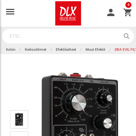
0
Kotiin
Kielisoittimet
Efektilaitteet
Muut Efektit
DBA EVIL FI