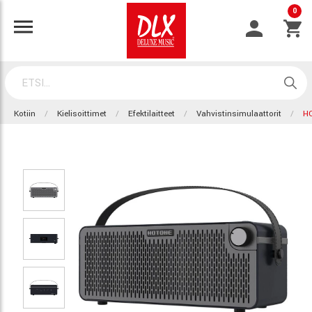
0
Kotiin
Kielisoittimet
Efektilaitteet
Vahvistinsimulaattorit
H