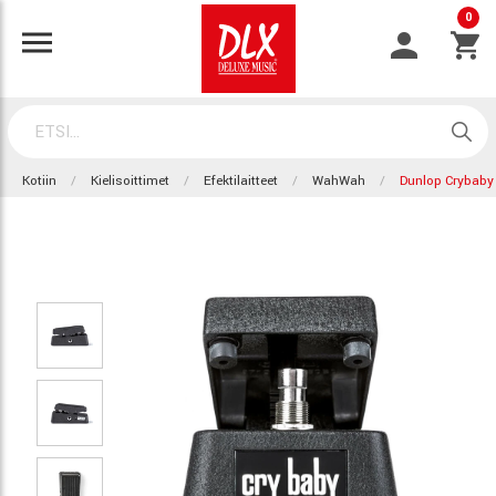
0
Kotiin
Kielisoittimet
Efektilaitteet
WahWah
Dunlop Crybaby