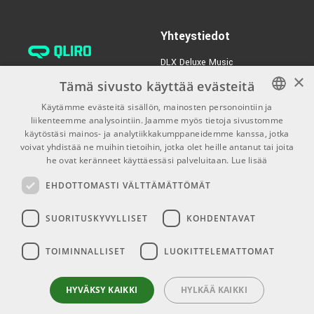
Monipuolinen wah-pedaali
– pieni koko, suuri soundi
TUOTENUMERO 1077945
Yhteystiedot
€4,50/kpl
Cioks Flex 1015 15cm
Tekniset tiedot
DLX Deluxe Music
TUOTENUMERO 1077187
Malli
– CBM95
×
verkkokaupan asiakaspalvelu:
Tämä sivusto käyttää evästeitä
Nimi
– Dunlop Cry Baby Mini CBM95
tilaus@dlxmusic.fi
€29,40/pak
Käytämme evästeitä sisällön, mainosten personointiin ja
Tyyppi
– wah-pedaali
Ernie Ball Ball EB-6220
Puh: 0207 282240 (arkisin klo
liikenteemme analysointiin. Jaamme myös tietoja sivustomme
FINNISH
Soundit
– Low, Vintage, GCB95
13-17)
käytöstäsi mainos- ja analytiikkakumppaneidemme kanssa, jotka
TUOTENUMERO 1066127
Kela
– Fasel
FINNISH
voivat yhdistää ne muihin tietoihin, jotka olet heille antanut tai joita
Puh: 0207 282250 (myymälä)
Kytkentä
– true bypass
he ovat keränneet käyttäessäsi palveluitaan.
Lue lisää
€12,00/kpl
EB-6226, Patch Cable
ENGLISH
Hermannin Rantatie 10
Käyttökohde
– sähkökitara
Flat 15 cm
EHDOTTOMASTI VÄLTTÄMÄTTÖMÄT
00580 Helsinki
TUOTENUMERO 1061509
Y-tunnus: 1983522-7
SUORITUSKYVYLLISET
KOHDENTAVAT
Myymälän aukioloajat:
TOIMINNALLISET
LUOKITTELEMATTOMAT
Ma-Pe 10-18
La 10-15
HYVÄKSY KAIKKI
HYLKÄÄ KAIKKI