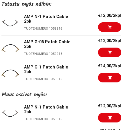
Tutustu myös näihin:
Malli:
N-06
Pituus:
18cm
€12,00/2kpl
AMP N-1 Patch Cable
2pk
Liittimet:
2 x 6,3mm kulmaplugi
TUOTENUMERO 1059916
€12,00/2kpl
AMP G-06 Patch Cable
AMP Cables
2pk
TUOTENUMERO 1059913
AMP on toimittanut korkealaatuisia kaapeleita
ammattilaisille ja musiikinharrastajille jo Yli 25 vuoden ajan.
€14,00/2kpl
AMP G-1 Patch Cable
Heidän tekninen asiantuntemus ja pitkä kokemus takaa,
2pk
että AMP-kaapeli on kaapeli, johon taatusti voit luottaa.
TUOTENUMERO 1059915
€27,30/pak
Ernie Ball EB-6076
Muut ostivat myös:
Patch Cable
TUOTENUMERO 1058849
€12,00/2kpl
AMP N-1 Patch Cable
2pk
€10,00/kpl
EB-6225, Flat Patch
TUOTENUMERO 1059916
Cable 7,5 cm
TUOTENUMERO 1061508