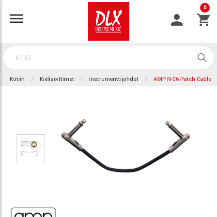
0
Kotiin
Kielisoittimet
Instrumenttijohdot
AMP N-06 Patch Cable