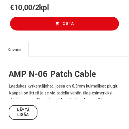
€10,00/2kpl
OSTA
Kuvaus
AMP N-06 Patch Cable
Laadukas kytkentäjohto, jossa on 6,3mm kulmalliset plugit.
Kaapeli on litteä ja se vie todella vähän tilaa esimerkiksi
ahtaissa pedaalilaudoissa. Myyntipakkauksessa 2 kpl
johtoja.
NÄYTÄ
LISÄÄ
Tekniset tiedot: