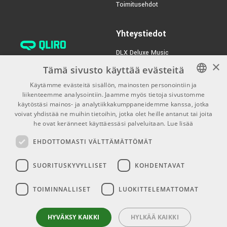
Toimitusehdot
Slinky Nickel
TUOTENUMERO 1063288
Yhteystiedot
€89,00/kpl
Palmer Pedalbay 60L
DLX Deluxe Music
TUOTENUMERO 1053123
×
verkkokaupan asiakaspalvelu:
Tämä sivusto käyttää evästeitä
tilaus@dlxmusic.fi
Käytämme evästeitä sisällön, mainosten personointiin ja
Puh: 0207 282240 (arkisin klo
liikenteemme analysointiin. Jaamme myös tietoja sivustomme
FINNISH
13-17)
käytöstäsi mainos- ja analytiikkakumppaneidemme kanssa, jotka
FINNISH
voivat yhdistää ne muihin tietoihin, jotka olet heille antanut tai joita
Puh: 0207 282250 (myymälä)
he ovat keränneet käyttäessäsi palveluitaan.
Lue lisää
ENGLISH
Hermannin Rantatie 10
EHDOTTOMASTI VÄLTTÄMÄTTÖMÄT
00580 Helsinki
Y-tunnus: 1983522-7
SUORITUSKYVYLLISET
KOHDENTAVAT
Myymälän aukioloajat:
TOIMINNALLISET
LUOKITTELEMATTOMAT
Ma-Pe 10-18
La 10-15
HYVÄKSY KAIKKI
HYLKÄÄ KAIKKI