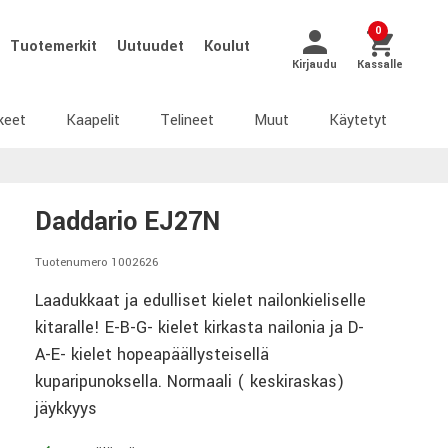
0
Tuotemerkit
Uutuudet
Koulut
Kirjaudu
Kassalle
keet
Kaapelit
Telineet
Muut
Käytetyt
Daddario EJ27N
Tuotenumero 1002626
Laadukkaat ja edulliset kielet nailonkieliselle
kitaralle! E-B-G- kielet kirkasta nailonia ja D-
A-E- kielet hopeapäällysteisellä
kuparipunoksella. Normaali ( keskiraskas)
jäykkyys