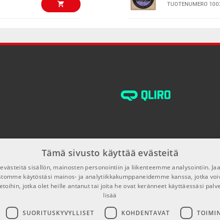
TUOTENUMERO 100
€13,90/pak
Elixir Optiweb 
TUOTENUMERO 105
€17,00/pak
Ernie Ball EB-1
TUOTENUMERO 100
€20,90/kpl
Daddario EJ26
Gauge
TUOTENUMERO 100
Tämä sivusto käyttää evästeitä
€18,30/pak
Ernie Ball 215
Phosphor Bronz
västeitä sisällön, mainosten personointiin ja liikenteemme analysointiin. 
ustomme käytöstäsi mainos- ja analytiikkakumppaneidemme kanssa, jotka voi
TUOTENUMERO 100
etoihin, jotka olet heille antanut tai joita he ovat keränneet käyttäessäsi palv
lisää
€13,90/pak
Daddario NYXL
Tension
SUORITUSKYVYLLISET
KOHDENTAVAT
TOIMI