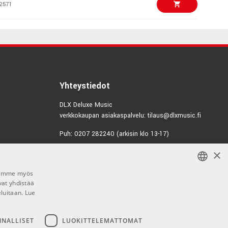
2571
€15,90/pak
Regular Light 10-46
2245
€2,70/kpl
534
Yhteystiedot
0147
DLX Deluxe Music
verkkokaupan asiakaspalvelu: tilaus@dlxmusic.fi
€9,90/pak
 Custom Light
Puh: 0207 282240 (arkisin klo 13-17)
2566
×
Puh: 0207 282250 (myymälä)
€9,90/pak
0 Earthwood
Hermannin Rantatie 10
e Extra Light
Jaamme myös
00580 Helsinki
vat yhdistää
FINNISH
0196
Y-tunnus: 1983522-7
eluitaan.
Lue
FINNISH
€14,90/pak
1046BT Balanced
Myymälän aukioloajat:
ENGLISH
NNALLISET
LUOKITTELEMATTOMAT