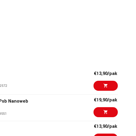
€13,90/pak
2572
€19,90/pak
c Psb Nanoweb
9551
€13,90/pak