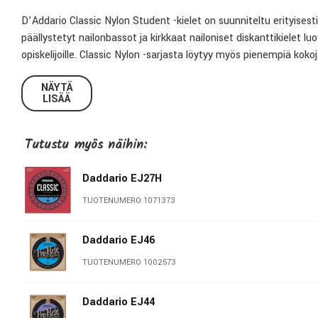
D’Addario Classic Nylon Student -kielet on suunniteltu erityisesti al
päällystetyt nailonbassot ja kirkkaat nailoniset diskanttikielet l
opiskelijoille. Classic Nylon -sarjasta löytyy myös pienempiä kokoja
normal tension -vahvuus on suosituin vaihtoehto, tarjoten rik
NÄYTÄ
LISÄÄ
projisoinnin.
Tutustu myös näihin:
Daddario EJ27H
TUOTENUMERO 1071373
Daddario EJ46
TUOTENUMERO 1002573
Daddario EJ44