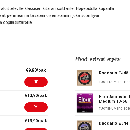
oitteleville klassisen kitaran soittajille. Hopeoidulla kuparilla
uovat pehmeän ja tasapainoisen soinnin, joka sopii hyvin
 oppilaskitaroille.
kaan soinnin, miellyttävän soitettavuuden ja dynaamisen
Muut ostivat myös:
€9,90/pak
Daddario EJ45
TUOTENUMERO 100
€13,90/pak
Elixir Acousti
Medium 13-56
TUOTENUMERO 101
€13,90/pak
Daddario EJ44