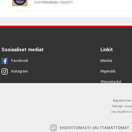
TUOTENUMERO 1002571
Daddario EJ43
TUOTENUMERO 1071377
Daddario EJ46FF
Sosiaaliset mediat
Linkit
TUOTENUMERO 1081504
Facebook
Meistä
Daddario EJ25C Flamenco Strings
Myymälä
Instagram
Clear
TUOTENUMERO 1082707
Yhteystiedot
Tuotemerkit
Daddario XTC46
Käytämme e
Toimitusehdot
TUOTENUMERO 1061811
tietoja siv
ne muihin ti
Daddario EJ45
EHDOTTOMASTI VÄLTTÄMÄTTÖMÄT
TUOTENUMERO 1002572