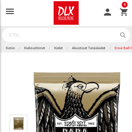
0
Kotiin
Kielisoittimet
Kielet
Akustiset Teräskielet
Ernie Bal