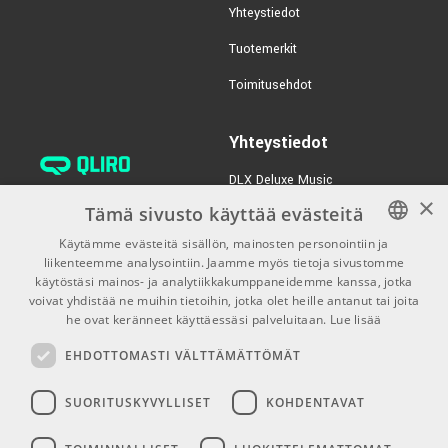
Yhteystiedot
Tuotemerkit
Toimitusehdot
Yhteystiedot
DLX Deluxe Music
×
verkkokaupan asiakaspalvelu:
Tämä sivusto käyttää evästeitä
tilaus@dlxmusic.fi
Käytämme evästeitä sisällön, mainosten personointiin ja
Puh: 0207 282240 (arkisin klo
liikenteemme analysointiin. Jaamme myös tietoja sivustomme
FINNISH
13-17)
käytöstäsi mainos- ja analytiikkakumppaneidemme kanssa, jotka
FINNISH
voivat yhdistää ne muihin tietoihin, jotka olet heille antanut tai joita
Puh: 0207 282250 (myymälä)
he ovat keränneet käyttäessäsi palveluitaan.
Lue lisää
ENGLISH
Hermannin Rantatie 10
EHDOTTOMASTI VÄLTTÄMÄTTÖMÄT
00580 Helsinki
Y-tunnus: 1983522-7
SUORITUSKYVYLLISET
KOHDENTAVAT
Myymälän aukioloajat: