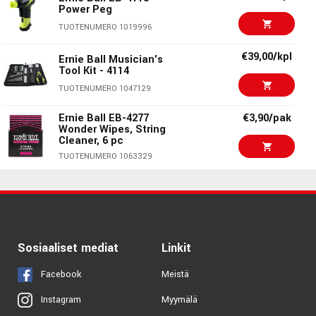
Power Peg
Ernie Ball 2556 Everlast
€20,10/pak
80/20 Bronze Medium
€13,90/pak
Daddario EJ43
TUOTENUMERO 1019996
Light
TUOTENUMERO 1040062
TUOTENUMERO 1071377
€39,00/kpl
Ernie Ball Musician's
Tool Kit - 4114
€675,00/kpl
Schecter OMEN 6
TUOTENUMERO 1047129
Gloss Black
TUOTENUMERO 1089542
Ernie Ball EB-4277
€3,90/pak
Wonder Wipes, String
Cleaner, 6 pc
€13,90/kpl
Hercules FS100B Foot
Rest
TUOTENUMERO 1063329
TUOTENUMERO 1069350
€17,90/kpl
Ernie Ball EB-9604
Pegwinder Plus
€8,90/pak
Ernie Ball 2221 Regular
TUOTENUMERO 1066931
Slinky Nickel
TUOTENUMERO 1000201
Sosiaaliset mediat
Linkit
Facebook
Meistä
Myymälä
Instagram