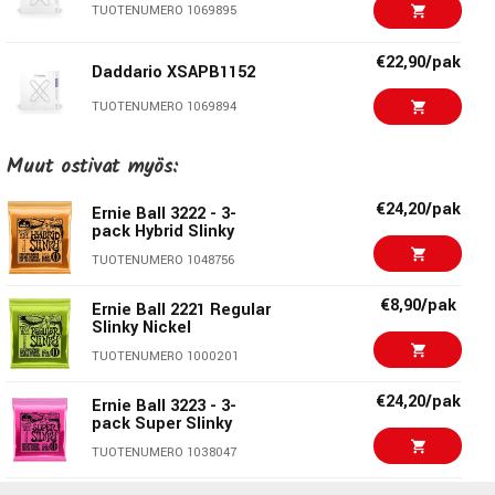
TUOTENUMERO 1069895
€22,90/pak
Daddario XSAPB1152
TUOTENUMERO 1069894
€19,90/pak
Elixir Acoustic Psb
Muut ostivat myös:
Nanoweb 12-53
€24,20/pak
TUOTENUMERO 1018362
Ernie Ball 3222 - 3-
pack Hybrid Slinky
€19,90/pak
Elixir Acoustic Psb
TUOTENUMERO 1048756
Nanoweb 11-52
€8,90/pak
TUOTENUMERO 1018363
Ernie Ball 2221 Regular
Slinky Nickel
€19,90/pak
Elixir Acoustic Psb
TUOTENUMERO 1000201
Nanoweb 13-53
€24,20/pak
TUOTENUMERO 1053196
Ernie Ball 3223 - 3-
pack Super Slinky
€19,90/pak
Elixir Acoustic Psb
TUOTENUMERO 1038047
Nanoweb 12-56