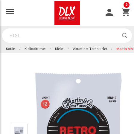
0
Kotiin
Kielisoittimet
Kielet
Akustiset Teräskielet
Martin MM