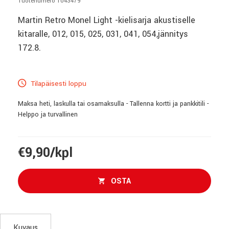
Tuotenumero 1043479
Martin Retro Monel Light -kielisarja akustiselle
kitaralle, 012, 015, 025, 031, 041, 054,jännitys
172.8.
Tilapäisesti loppu
Maksa heti, laskulla tai osamaksulla - Tallenna kortti ja pankkitili -
Helppo ja turvallinen
€9,90/kpl
OSTA
Kuvaus