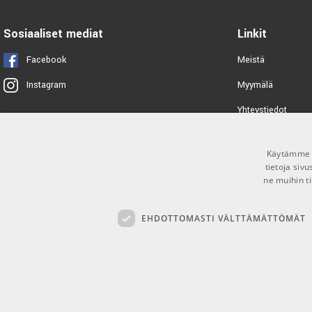
TUOTENUMERO 1046727
Sosiaaliset mediat
Linkit
Facebook
Meistä
Myymälä
Instagram
Yhteystiedot
Tuotemerkit
Käytämme e
Toimitusehdot
tietoja siv
ne muihin ti
EHDOTTOMASTI VÄLTTÄMÄTTÖMÄT