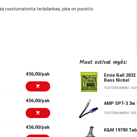
teää ruostumatonta teräslankaa, joka on punottu
Muut ostivat myös:
€56,00/pak
Ernie Ball 2832
Bass Nickel
TUOTENUMERO 100
€56,00/pak
AMP SPT-3 3m 
TUOTENUMERO 100
€56,00/pak
K&M 19790 Tab