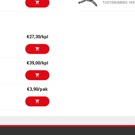
TUOTENUMERO 104
€49,60/pak
Ernie Ball 9611
Select
TUOTENUMERO 108
€27,30/kpl
€45,00/pak
Ernie Ball 5623
4 pc
TUOTENUMERO 107
€39,00/kpl
€45,50/pak
Daddario NYXL
TUOTENUMERO 107
€3,90/pak
€56,00/pak
Ernie Ball 3222
Slinky
TUOTENUMERO 104
€17,90/kpl
€47,00/pak
Ernie Ball 5622
Green, 4 pc