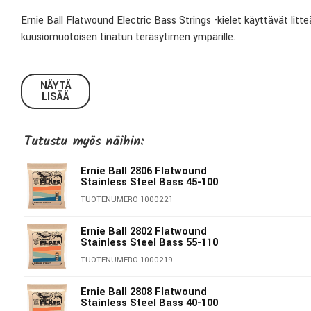
Ernie Ball Flatwound Electric Bass Strings -kielet käyttävät lit
kuusiomuotoisen tinatun teräsytimen ympärille.
NÄYTÄ
LISÄÄ
Ernie Ball 2804 Flatwound Bass GR2 Stainless Steel:
Tutustu myös näihin:
G:
050
D:
070
Ernie Ball 2806 Flatwound
Stainless Steel Bass 45-100
A:
085
TUOTENUMERO 1000221
E:
105
Ernie Ball 2802 Flatwound
Stainless Steel Bass 55-110
TUOTENUMERO 1000219
Ernie Ball 2808 Flatwound
Stainless Steel Bass 40-100