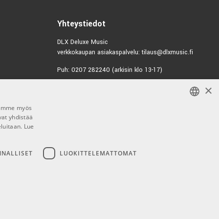
8505
Yhteystiedot
DLX Deluxe Music
verkkokaupan asiakaspalvelu: tilaus@dlxmusic.fi
Puh: 0207 282240 (arkisin klo 13-17)
×
Puh: 0207 282250 (myymälä)
Hermannin Rantatie 10
Jaamme myös
00580 Helsinki
vat yhdistää
FINNISH
Y-tunnus: 1983522-7
eluitaan.
Lue
FINNISH
Myymälän aukioloajat:
ENGLISH
NNALLISET
LUOKITTELEMATTOMAT
Ma-Pe 10-18
La 10-15