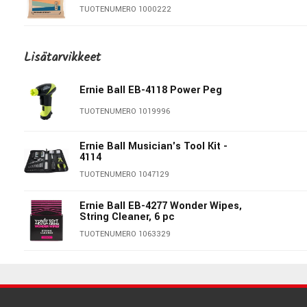
TUOTENUMERO 1000222
Ernie Ball 2737 5-String Cobalt
Super Slinky Bass
Lisätarvikkeet
TUOTENUMERO 1081953
Ernie Ball EB-4118 Power Peg
Ernie Ball P02739 Cobalt 6-String
Bass
TUOTENUMERO 1019996
TUOTENUMERO 1082698
Ernie Ball Musician's Tool Kit -
4114
Ernie Ball 2738 5-String Cobalt
Power Slinky Bass
TUOTENUMERO 1047129
TUOTENUMERO 1081952
Ernie Ball EB-4277 Wonder Wipes,
String Cleaner, 6 pc
Ernie Ball 2812 Flatwound Cobalt
Bass 50-105
TUOTENUMERO 1063329
TUOTENUMERO 1046732
Ernie Ball EB-9604 Pegwinder Plus
Ernie Ball 2813 Flatwound Cobalt
Bass 45-105
TUOTENUMERO 1066931