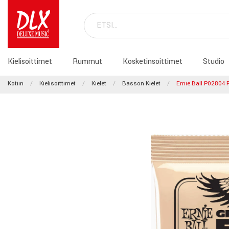
Kielisoittimet
Rummut
Kosketinsoittimet
Studio
Kotiin
Kielisoittimet
Kielet
Basson Kielet
Ernie Ball P02804