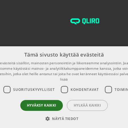
TUOTENUMERO 107
Tämä sivusto käyttää evästeitä
västeitä sisällön, mainosten personointiin ja liikenteemme analysointiin. 
ustomme käytöstäsi mainos- ja analytiikkakumppaneidemme kanssa, jotka voi
etoihin, jotka olet heille antanut tai joita he ovat keränneet käyttäessäsi palv
lisää
SUORITUSKYVYLLISET
KOHDENTAVAT
TOIMI
HYVÄKSY KAIKKI
HYLKÄÄ KAIKKI
NÄYTÄ TIEDOT