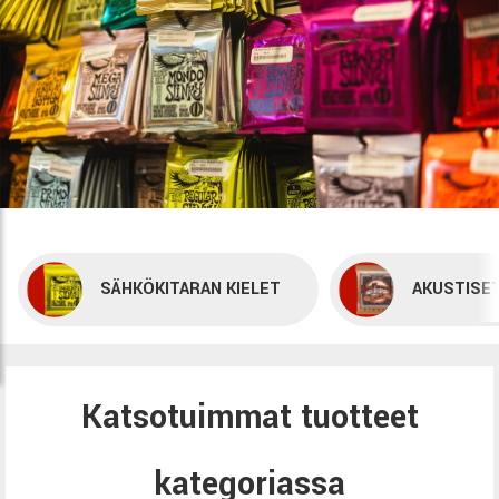
SÄHKÖKITARAN KIELET
AKUSTISET
Katsotuimmat tuotteet
kategoriassa