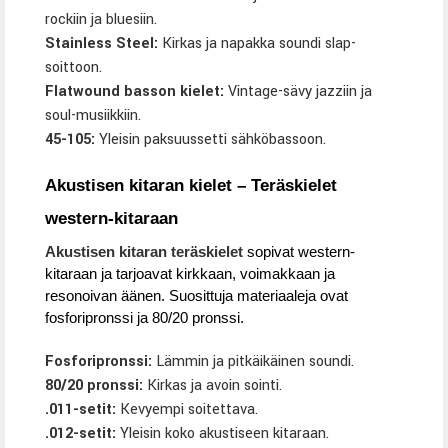
rockiin ja bluesiin.
Stainless Steel:
Kirkas ja napakka soundi slap-
soittoon.
Flatwound basson kielet:
Vintage-sävy jazziin ja
soul-musiikkiin.
45-105:
Yleisin paksuussetti sähköbassoon.
Akustisen kitaran kielet – Teräskielet
western-kitaraan
Akustisen kitaran teräskielet
sopivat western-
kitaraan ja tarjoavat kirkkaan, voimakkaan ja
resonoivan äänen. Suosittuja materiaaleja ovat
fosforipronssi ja 80/20 pronssi.
Fosforipronssi:
Lämmin ja pitkäikäinen soundi.
80/20 pronssi:
Kirkas ja avoin sointi.
.011-setit:
Kevyempi soitettava.
.012-setit:
Yleisin koko akustiseen kitaraan.