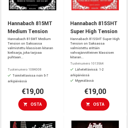
Hannabach 815MT
Hannabach 815SHT
Medium Tension
Super High Tension
Hannabach 815MT Medium
Hannabach 815SHT Super High
Tension on Saksassa
Tension on Saksassa
valmistettu klassisen kitaran
valmistettu erittäin
kielisarja, joka tarjoaa
vahvajännitteinen klassisen
puhtaan...
kitaran...
Tuotenumero 1013564
Lähetettävissä: 1-2
Tuotenumero 1084008
arkipäivässä
Toimitettavissa noin 5-7
Myymälässä
arkipäivässä
€19,00
€19,00
OSTA
OSTA