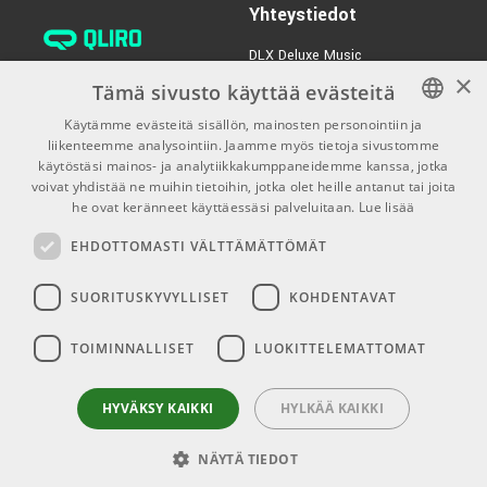
Yhteystiedot
DLX Deluxe Music
×
verkkokaupan asiakaspalvelu:
Tämä sivusto käyttää evästeitä
tilaus@dlxmusic.fi
Käytämme evästeitä sisällön, mainosten personointiin ja
Puh: 0207 282240 (arkisin klo
liikenteemme analysointiin. Jaamme myös tietoja sivustomme
FINNISH
13-17)
käytöstäsi mainos- ja analytiikkakumppaneidemme kanssa, jotka
FINNISH
voivat yhdistää ne muihin tietoihin, jotka olet heille antanut tai joita
Puh: 0207 282250 (myymälä)
he ovat keränneet käyttäessäsi palveluitaan.
Lue lisää
ENGLISH
Hermannin Rantatie 10
EHDOTTOMASTI VÄLTTÄMÄTTÖMÄT
00580 Helsinki
Y-tunnus: 1983522-7
SUORITUSKYVYLLISET
KOHDENTAVAT
Myymälän aukioloajat:
TOIMINNALLISET
LUOKITTELEMATTOMAT
Ma-Pe 10-18
La 10-15
HYVÄKSY KAIKKI
HYLKÄÄ KAIKKI
NÄYTÄ TIEDOT