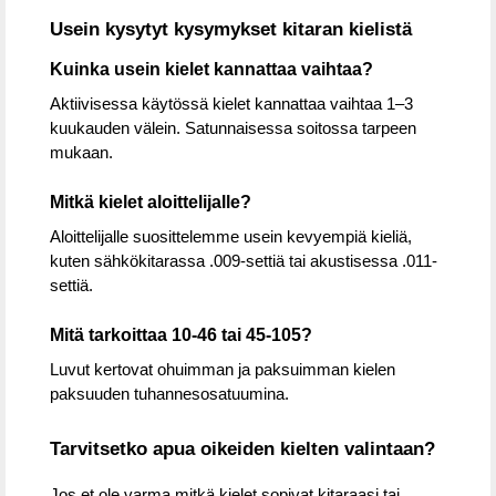
Usein kysytyt kysymykset kitaran kielistä
Kuinka usein kielet kannattaa vaihtaa?
Aktiivisessa käytössä kielet kannattaa vaihtaa 1–3
kuukauden välein. Satunnaisessa soitossa tarpeen
mukaan.
Mitkä kielet aloittelijalle?
Aloittelijalle suosittelemme usein kevyempiä kieliä,
kuten sähkökitarassa .009-settiä tai akustisessa .011-
settiä.
Mitä tarkoittaa 10-46 tai 45-105?
Luvut kertovat ohuimman ja paksuimman kielen
paksuuden tuhannesosatuumina.
Tarvitsetko apua oikeiden kielten valintaan?
Jos et ole varma mitkä kielet sopivat kitaraasi tai