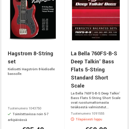
Hagstrom 8-String
La Bella 760FS-B-S
set
Deep Talkin' Bass
Flats 5-String
Kielisetti Hagström 8-kieliselle
bassolle.
Standard Short
Scale
La Bella 760FS-B-S Deep Talkin'
Bass Flats 5-String Short Scale
ovat ruostumattomasta
teräksestä valmistetut...
Tuotenumero 1043750
Tuotenumero 1091555
Toimitettavissa noin 5-7
Tilapäisesti loppu
arkipäivässä