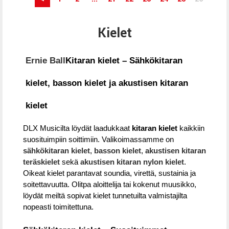
Kielet
Ernie Ball
Kitaran kielet – Sähkökitaran
kielet, basson kielet ja akustisen kitaran
kielet
DLX Musicilta löydät laadukkaat
kitaran kielet
kaikkiin
suosituimpiin soittimiin. Valikoimassamme on
sähkökitaran kielet
,
basson kielet
,
akustisen kitaran
teräskielet
sekä
akustisen kitaran nylon kielet
.
Oikeat kielet parantavat soundia, virettä, sustainia ja
soitettavuutta. Olitpa aloittelija tai kokenut muusikko,
löydät meiltä sopivat kielet tunnetuilta valmistajilta
nopeasti toimitettuna.