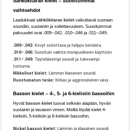
Sähkökitaran kielet – Suosituimmat
vaihtoehdot
Laadukkaat
sähkökitaran kielet
vaikuttavat suoraan
soundiin, sustainiin ja soitettavuuteen. Suosituimmat
paksuudet ovat .009–.042, .010–.046 ja .011–.049.
.009–.042:
Kevyt soitettava ja helppo bendata.
.010–.046:
Suosituin valinta monipuoliseen käyttöön.
.011–.049:
Täyteläisempi soundi ja tukevampi
tuntuma.
Nikkeliset kielet:
Lämmin klassinen soundi.
Ruostumaton teräs:
Kirkas ja aggressiivinen sävy.
Basson kielet – 4-, 5- ja 6-kielisiin bassoihin
Hyvät
basson kielet
tuovat selkeän alapään, hyvän
sustainin ja tasaisen vireen. Meiltä löydät kielet 4-
kielisiin, 5-kielisiin ja 6-kielisiin bassoihin.
Nickel basson kielet:
Lämmin ja klassinen soundi