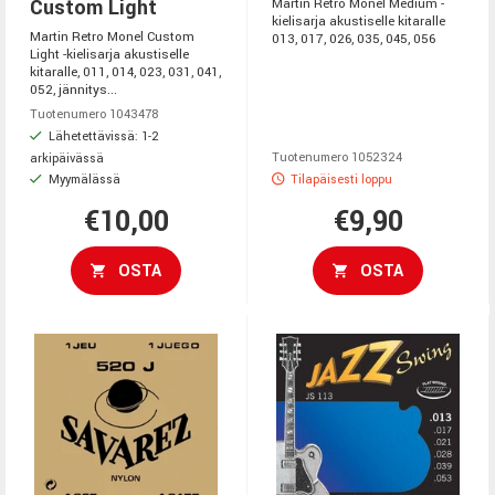
Custom Light
Martin Retro Monel Medium -
kielisarja akustiselle kitaralle
Martin Retro Monel Custom
013, 017, 026, 035, 045, 056
Light -kielisarja akustiselle
kitaralle, 011, 014, 023, 031, 041,
052, jännitys...
Tuotenumero 1043478
Lähetettävissä: 1-2
Tuotenumero 1052324
arkipäivässä
Myymälässä
Tilapäisesti loppu
€10,00
€9,90
OSTA
OSTA