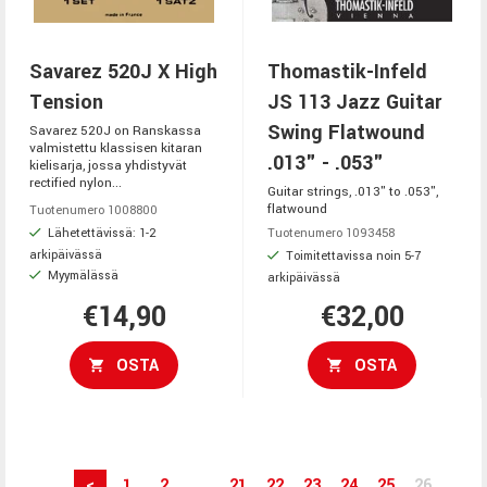
Savarez 520J X High
Thomastik-Infeld
Tension
JS 113 Jazz Guitar
Swing Flatwound
Savarez 520J on Ranskassa
valmistettu klassisen kitaran
.013" - .053"
kielisarja, jossa yhdistyvät
rectified nylon...
Guitar strings, .013" to .053",
flatwound
Tuotenumero 1008800
Lähetettävissä: 1-2
Tuotenumero 1093458
arkipäivässä
Toimitettavissa noin 5-7
Myymälässä
arkipäivässä
€14,90
€32,00
OSTA
OSTA
<
1
2
...
21
22
23
24
25
26