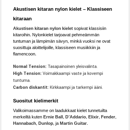
Akustisen kitaran nylon kielet – Klassiseen
kitaraan
Akustisen kitaran nylon kielet
sopivat klassisiin
kitaroihin. Nylonkielet tarjoavat pehmeämmän
tuntuman ja lämpimän sävyn, minkä vuoksi ne ovat
suosittuja aloittelijoille, klassiseen musiikkiin ja
flamencoon.
Normal Tension:
Tasapainoinen yleisvalinta.
High Tension:
Voimakkaampi vaste ja kovempi
tuntuma.
Carbon diskantit:
Kirkkaampi ja tarkempi ääni.
Suositut kielimerkit
Valikoimassamme on laadukkaat kielet tunnetuilta
merkeiltä kuten
Ernie Ball
,
D’Addario
,
Elixir
,
Fender
,
Hannabach
,
Dunlop
, ja
Martin Guitar
.