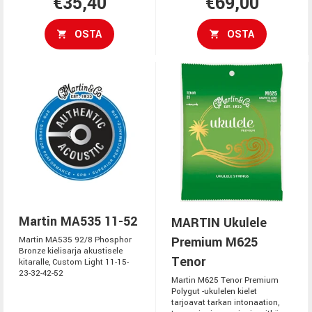
€35,40
€69,00
OSTA
OSTA
Martin MA535 11-52
MARTIN Ukulele
Premium M625
Martin MA535 92/8 Phosphor
Bronze kielisarja akustisele
Tenor
kitaralle, Custom Light 11-15-
23-32-42-52
Martin M625 Tenor Premium
Polygut -ukulelen kielet
tarjoavat tarkan intonaation,