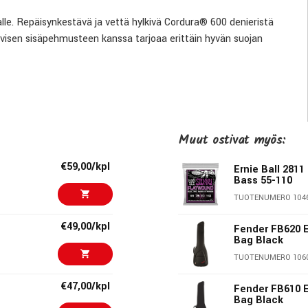
alle. Repäisynkestävä ja vettä hylkivä Cordura® 600 denieristä
isen sisäpehmusteen kanssa tarjoaa erittäin hyvän suojan
äsittely joka tilanteessa.
kiinnitetty paksuvuorattu mukavuuskahva ja lisäksi etukahva.
alla tunneille, harjoituksiin tai konsertteihin. Kaikki asiakirjat
Muut ostivat myös:
€59,00/kpl
Ernie Ball 281
tu suojaus virityskoneiston ja tallan alueella sekä
Bass 55-110
TUOTENUMERO 104
erkkää kaulaa ja varmistaa, että se ei väänny edes pitkän
€49,00/kpl
Fender FB620 E
Bag Black
TUOTENUMERO 106
€47,00/kpl
Fender FB610 E
Bag Black