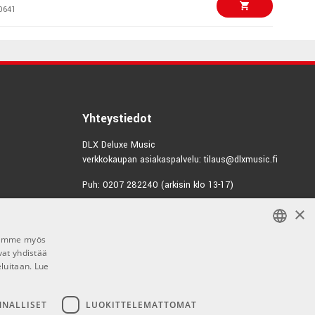
0641
€29,00/kpl
lectric Bass Gig
3774
€49,00/kpl
00 Bass guitar bag
Yhteystiedot
1367
DLX Deluxe Music
verkkokaupan asiakaspalvelu: tilaus@dlxmusic.fi
€39,00/kpl
RBB-100 Bass bag
Puh: 0207 282240 (arkisin klo 13-17)
2171
×
Puh: 0207 282250 (myymälä)
€43,90/kpl
Economy 12
Hermannin Rantatie 10
Jaamme myös
00580 Helsinki
vat yhdistää
FINNISH
8247
Y-tunnus: 1983522-7
eluitaan.
Lue
FINNISH
€29,00/kpl
B Electric bass bag
Myymälän aukioloajat:
ENGLISH
NNALLISET
LUOKITTELEMATTOMAT
6750