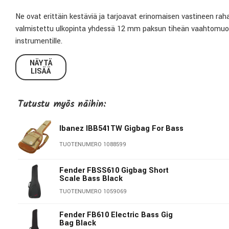
Ne ovat erittäin kestäviä ja tarjoavat erinomaisen vastineen rah
valmistettu ulkopinta yhdessä 12 mm paksun tiheän vaahtomuov
instrumentille.
NÄYTÄ
Gigbagin tulee olla mukava liikkeellä, ei häiritsevä ja taata hyvä k
LISÄÄ
Tämän varmistavat vuoratut, säädettävät reppuolkaimet, sivuun 
Tämä tarkoittaa, että Economy-pussit ovat aina käyttövalmiina matk
Tutustu myös näihin:
ja apuvälineet mahtuvat tilavaan nuotti- ja lisävarustelokeroon.
Ibanez IBB541TW Gigbag For Bass
Kaikki kantavat osat on erityisesti vuorattu ja vahvistettu. Ommel
lisäiskunvaimentimet takaavat luotettavan turvallisuuden.
TUOTENUMERO 1088599
Patentoitu GEWA NPS (Neck Protection System) suojaa kitaran h
Fender FBSS610 Gigbag Short
Scale Bass Black
kuljetuksen aikana.
TUOTENUMERO 1059069
Korkealaatuinen Cordura 600 Denier-materiaali
Fender FB610 Electric Bass Gig
Repeämätön ja vettähylkivä
Bag Black
Kaikki kanto-osat erikoispohjattuja ja -vahvistettuja