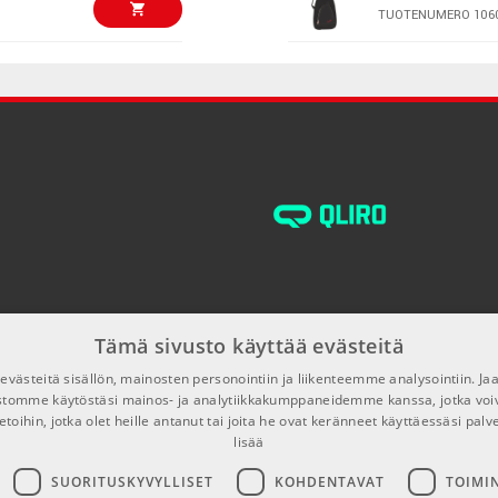
TUOTENUMERO 106
€79,00/kpl
Fender FB405 E
Bag Black
TUOTENUMERO 106
€49,00/kpl
Profile PRBB-1
TUOTENUMERO 100
€39,00/kpl
Profile DLX-P
TUOTENUMERO 103
Tämä sivusto käyttää evästeitä
€29,00/kpl
Gewa Gig-Bag 
Electric Guitar
västeitä sisällön, mainosten personointiin ja liikenteemme analysointiin. 
ustomme käytöstäsi mainos- ja analytiikkakumppaneidemme kanssa, jotka voi
TUOTENUMERO 108
etoihin, jotka olet heille antanut tai joita he ovat keränneet käyttäessäsi palv
lisää
€100,00/kpl
Profile PR50-B
SUORITUSKYVYLLISET
KOHDENTAVAT
TOIMI
TUOTENUMERO 106