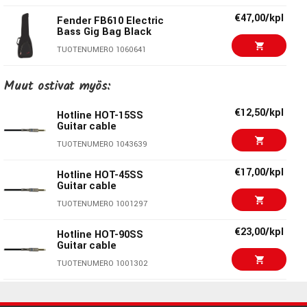
Tarviketaskut:
Kaksi
€47,00/kpl
Fender FB610 Electric
Bass Gig Bag Black
Reppuhihnat:
Kaksi
TUOTENUMERO 1060641
Olkahihnat:
--
Kantokahvat:
Yksi
€89,00/kpl
Profile PRBB-906-KA
Muut ostivat myös:
Electric bass bag
Suuri tarviketasku:
26cmx36cm
Väri:
Musta
TUOTENUMERO 1021180
€12,50/kpl
Hotline HOT-15SS
Guitar cable
€29,00/kpl
Profile PR50-EB
TUOTENUMERO 1043639
Electric guitar bag
Profile
TUOTENUMERO 1066755
€17,00/kpl
Hotline HOT-45SS
Guitar cable
Profile valmistaa laadukkaita soitinlaukkuja, telineitä ja
€29,00/kpl
Profile PR50-CB34 3/4
tarvikkeita todella houkuttelevassa hintaluokassa. Modernin
TUOTENUMERO 1001297
Classical bag
ulkonäön ja viimeistelyn lisäksi Profile on onnistunut
TUOTENUMERO 1066752
€23,00/kpl
Hotline HOT-90SS
tekemään soitinlaukuistaan kestäviä ja käytännöllisiä.
Guitar cable
Profile-soitinhihnat ovat lyömättömiä hintaluokassaan ja
€42,00
Pulse Gig-bag ELG
TUOTENUMERO 1001302
suosituimmat soitintarvikkeet täydentävät monipuolisen
1000 Electric Guitar
Profile-tarvikevalikoiman.
TUOTENUMERO 1092867
€19,90/kpl
Hotline HOT-60SL
Guitar cable