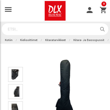
0
Kotiin
Kielisoittimet
Kitaratarvikkeet
Kitara- Ja Bassopussit