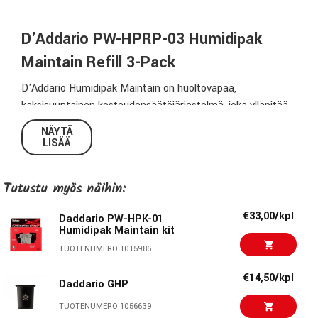
D'Addario PW-HPRP-03 Humidipak
Maintain Refill 3-Pack
D'Addario Humidipak Maintain on huoltovapaa,
kaksisuuntainen kosteudensäätöjärjestelmä, joka ylläpitää
automaattisesti optimaalisen 45–50 % suhteellisen
NÄYTÄ
kosteuden kitarakotelon sisällä. Tämä kolmen täyttöpussin
LISÄÄ
pakkaus on tarkoitettu Humidipak Maintain -järjestelmän
uudelleentäyttöön, pitäen instrumenttisi kunnossa ilman
Tutustu myös näihin:
manuaalisia säätöjä tai vesitäyttöjä.
€33,00/kpl
Daddario PW-HPK-01
Automaattinen kosteudensäätö ilman vaivaa
Humidipak Maintain kit
Humidipak-järjestelmä reagoi automaattisesti ympäristön
TUOTENUMERO 1015986
kosteuteen ja lämpötilaan, lisäten tai poistaen kosteutta
€14,50/kpl
tarpeen mukaan. Se eliminoi riskin, joka syntyy liian kuivasta
Daddario GHP
tai kosteasta säilytyksestä, ja suojaa puuosia halkeilulta ja
TUOTENUMERO 1056639
turpoamiselta. Pussit kestävät tyypillisesti 2–6 kuukautta