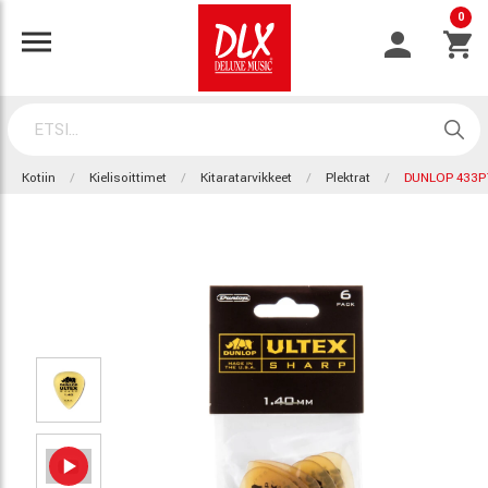
0
Kotiin
Kielisoittimet
Kitaratarvikkeet
Plektrat
DUNLOP 433P