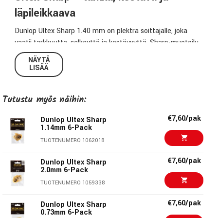
läpileikkaava
Dunlop Ultex Sharp 1.40 mm on plektra soittajalle, joka
vaatii tarkkuutta, selkeyttä ja kestävyyttä. Sharp-muotoilu
tuo mukanaan terävän kärjen, joka parantaa kontrollia ja
NÄYTÄ
artikulaatiota. Tämä plektra reagoi erittäin tarkasti
LISÄÄ
soittotekniikkaan ja on erityisesti teknistä soittoa suosivien
soittajien suosiossa.
Tutustu myös näihin:
Ultex Sharp – kun jokaisella nuotilla on
€7,60/pak
Dunlop Ultex Sharp
merkitystä
1.14mm 6-Pack
1.40 mm paksuus
tarjoaa vakautta ja syvän,
TUOTENUMERO 1062018
kontrolloidun atakin
€7,60/pak
Dunlop Ultex Sharp
Sharp-muoto
takaa äärimmäisen tarkkuuden ja
2.0mm 6-Pack
artikuloivan kärjen
TUOTENUMERO 1059338
Ultex-materiaali
kestää kulutusta ja reagoi
soittotekniikkaan dynaamisesti
€7,60/pak
Dunlop Ultex Sharp
Läpileikkaava soundi
tuo soittoon voimaa, yläpään
0.73mm 6-Pack