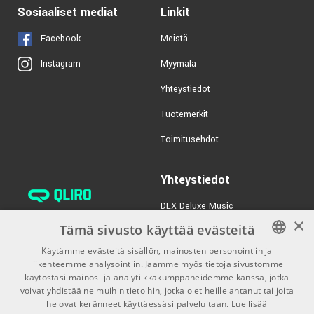
TUOTENUMERO 1059970
€19,90/kpl
Hotline HOT-60SL
Sosiaaliset mediat
Linkit
Guitar cable
TUOTENUMERO 1001298
Facebook
Meistä
Myymälä
Instagram
€7,60/pak
Dunlop Ultex Sharp
1.14mm 6-Pack
Yhteystiedot
TUOTENUMERO 1062018
Tuotemerkit
€23,90/kpl
Hotline HOT-90SL
Toimitusehdot
Guitar cable
TUOTENUMERO 1001301
Yhteystiedot
€8,90/pak
Ernie Ball 2224 Turbo
Slinky Nickel
DLX Deluxe Music
×
verkkokaupan asiakaspalvelu:
TUOTENUMERO 1063287
Tämä sivusto käyttää evästeitä
tilaus@dlxmusic.fi
Käytämme evästeitä sisällön, mainosten personointiin ja
Puh: 0207 282240 (arkisin klo
liikenteemme analysointiin. Jaamme myös tietoja sivustomme
FINNISH
13-17)
käytöstäsi mainos- ja analytiikkakumppaneidemme kanssa, jotka
FINNISH
voivat yhdistää ne muihin tietoihin, jotka olet heille antanut tai joita
Puh: 0207 282250 (myymälä)
he ovat keränneet käyttäessäsi palveluitaan.
Lue lisää
ENGLISH