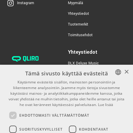
Koko: Large (13/16")
Myymälä
Instagram
Dunlop Ceramic
€36,50/kpl
Valmistaja: Taylor Guitars
Medium Slide RWS12
Yhteystiedot
Rev Willy Mo-Jo
TUOTENUMERO 1032679
Tuotemerkit
€315,00/kpl
Boss Katana-50 Gen 3
Toimitusehdot
TUOTENUMERO 1085556
Yhteystiedot
€279,00/kpl
Laney LA30D Acoustic
DLX Deluxe Music
Combo
×
verkkokaupan asiakaspalvelu:
Tämä sivusto käyttää evästeitä
TUOTENUMERO 1091259
tilaus@dlxmusic.fi
Käytämme evästeitä sisällön, mainosten personointiin ja
Puh: 0207 282240 (arkisin klo
liikenteemme analysointiin. Jaamme myös tietoja sivustomme
FINNISH
13-17)
käytöstäsi mainos- ja analytiikkakumppaneidemme kanssa, jotka
FINNISH
voivat yhdistää ne muihin tietoihin, jotka olet heille antanut tai joita
Puh: 0207 282250 (myymälä)
he ovat keränneet käyttäessäsi palveluitaan.
Lue lisää
ENGLISH
Hermannin Rantatie 10
EHDOTTOMASTI VÄLTTÄMÄTTÖMÄT
00580 Helsinki
Y-tunnus: 1983522-7
SUORITUSKYVYLLISET
KOHDENTAVAT