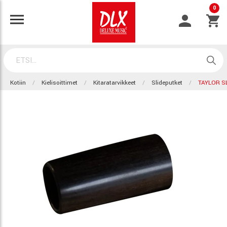
0
Kotiin
Kielisoittimet
Kitaratarvikkeet
Slideputket
TAYLOR S