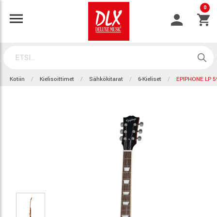
0
Kotiin
Kielisoittimet
Sähkökitarat
6-Kieliset
EPIPHONE LP 5