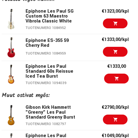
pureva soundi ja ikoninen ulkonäkö tekevät siitä yhden
kaikkien aikojen tunnistettavimmista Les Paul -kitaroista.
Epiphone Les Paul SG
€1323,00/kpl
Custom 63 Maestro
Tämä Epiphonen ja Gibson Custom Shopin yhteistyössä
Vibrola Classic White
toteutettu malli tuo legendan ulottuville pelaajille kaikkialla
TUOTENUMERO 1084952
maailmassa.
€1333,00/kpl
Epiphone ES-355 59
Cherry Red
Rakennettu legendaarista soitettavuutta varten
TUOTENUMERO 1084959
Rungon sydämenä on mahonkirunko ja AAA-luokan
loimuvaahteraviilu, joka antaa soittimelle sekä visuaalista
Epiphone Les Paul
€1333,00
että soinnillista syvyyttä. Yksiosainen mahonkikaula on
Standard 60s Reissue
Iced Tea Burst
muotoiltu Custom Greeny -profiilin mukaan, ja siinä on 22
TUOTENUMERO 1094039
nauhaa sekä intialaisesta laurel-puusta valmistettu
otelauta helmiäis-trapetsikuviolla. Skaala on klassinen
Muut ostivat myös:
Epiphone Adam Jones
€1444,00/kpl
1979 Les Paul Custom
24,75” (628,65 mm), ja satulana toimii laadukas Graph
Antique Silverburst
Gibson Kirk Hammett
€2790,00/kpl
Tech, joka takaa vakauden ja virityspidon.
TUOTENUMERO 1086098
"Greeny" Les Paul
Standard Greeny Burst
Soundi ja elektroniikka
Epiphone Adam Jones
€1509,00
TUOTENUMERO 1082797
Les Paul Custom Mark
Kirk Hammett “Greeny” Les Paul Standardin ytimessä ovat
Ryden’s Queen Bee
Epiphone Les Paul
€1049,00/kpl