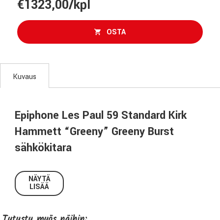
€1323,00/kpl
OSTA
Kuvaus
Epiphone Les Paul 59 Standard Kirk
Hammett “Greeny” Greeny Burst
sähkökitara
Epiphone Les Paul ’59 Standard Kirk Hammett “Greeny”
Greeny Burst on tribuutti yhdelle maailman kuuluisimmista
NÄYTÄ
LISÄÄ
Les Pauleista. Alkuperäinen “Greeny” on kitaralegenda, joka
on kulkenut Peter Greenin, Gary Mooren ja nykyään
Metallican Kirk Hammettin käsissä. Sen lämmin, mutta
Tutustu myös näihin: