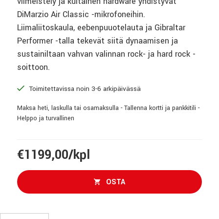
viimeistely ja kultainen hardware yhdistyvät
DiMarzio Air Classic -mikrofoneihin.
Liimaliitoskaula, eebenpuuotelauta ja Gibraltar
Performer -talla tekevät siitä dynaamisen ja
sustainiltaan vahvan valinnan rock- ja hard rock -
soittoon.
Toimitettavissa noin 3-6 arkipäivässä
Maksa heti, laskulla tai osamaksulla - Tallenna kortti ja pankkitili -
Helppo ja turvallinen
€1199,00/kpl
OSTA