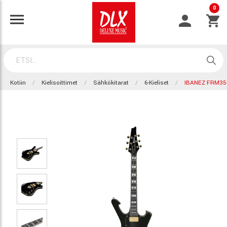
0
Kotiin
Kielisoittimet
Sähkökitarat
6-Kieliset
IBANEZ FRM35