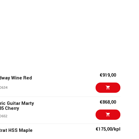
€919,00
dway Wine Red
0634
€868,00
ric Guitar Marty
5 Cherry
0652
€175,00/kpl
trat HSS Maple