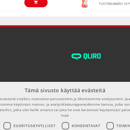
TUOTENUMERO 107
yy paikallaan myös Bigsby-vibraton käytön aikana. Lisensoidun
nin ja hienovaraisen ilmaisun hallinnan. Grover Rotomatic -
€766,00
Epiphone Broa
Sunburst
 täydentää Black Aged Gloss -viimeistelyn elegantin ja vintage-
TUOTENUMERO 109
€799,00
Epiphone Empe
Delta Blue Meta
listaus
TUOTENUMERO 107
€799,00
Ibanez AF95-D
TUOTENUMERO 108
Tämä sivusto käyttää evästeitä
€868,00
Epiphone Sher
västeitä sisällön, mainosten personointiin ja liikenteemme analysointiin. 
TUOTENUMERO 109
ustomme käytöstäsi mainos- ja analytiikkakumppaneidemme kanssa, jotka voi
etoihin, jotka olet heille antanut tai joita he ovat keränneet käyttäessäsi palv
lisää
€899,00
Jackson JS11 
Amaranth Meta
SUORITUSKYVYLLISET
KOHDENTAVAT
TOIMI