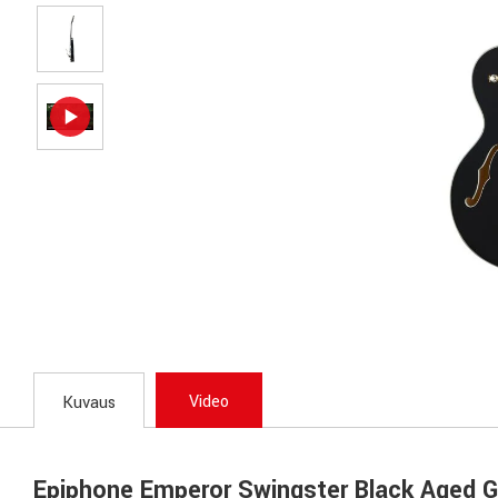
Video
Kuvaus
Epiphone Emperor Swingster Black Aged G