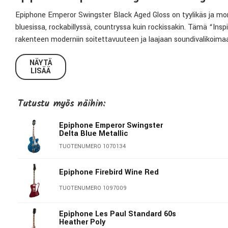
Epiphone Emperor Swingster Black Aged Gloss on tyylikäs ja monip
bluesissa, rockabillyssä, countryssa kuin rockissakin. Tämä “Insp
rakenteen moderniin soitettavuuteen ja laajaan soundivalikoimaan, 
kitaristeille.
NÄYTÄ
LISÄÄ
Rakenne ja soitettavuus
Kitaran runko on valmistettu 5-kerroksisesta laminoidusta vaahte
Tutustu myös näihin:
Mahonkikaulassa on mukava SlimTaper-profiili, joka tekee soitost
valmistetussa otelaudassa on 22 medium jumbo -nauhaa ja näyttäv
Epiphone Emperor Swingster
ulkonäköä. Lavan helmiäisupotukset Epiphone-logolla ja Tree of Lif
Delta Blue Metallic
TUOTENUMERO 1070134
Elektroniikka ja soundi
Epiphone Emperor Swingster on varustettu kahdella Epiphone Swi
Epiphone Firebird Wine Red
täyteläisen soinnin. Molemmissa volume-säätimissä on push/pull-
TUOTENUMERO 1097009
tarjoten laajan skaalan erilaisia soundivariaatioita. Kolmiasent
tekee kitarasta soveltuvan lähes kaikkiin musiikkityyleihin.
Epiphone Les Paul Standard 60s
Heather Poly
Hardware ja viimeistely