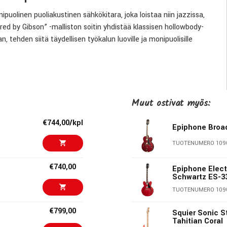
uolinen puoliakustinen sähkökitara, joka loistaa niin jazzissa,
ired by Gibson” -malliston soitin yhdistää klassisen hollowbody-
tehden siitä täydellisen työkalun luoville ja monipuolisille
rasta, joka tuottaa selkeän, tasapainoisen ja elävän soinnin.
Muut ostivat myös:
a nopeaa ja vaivatonta. Intialaisesta laakeripuusta
ät blokki-inlayt, jotka korostavat soittimen klassista
€744,00/kpl
e -kuviolla viimeistelevät kokonaisuuden ylellisellä tavalla.
Epiphone Broa
TUOTENUMERO 109
ngBucker -mikrofonilla, jotka tarjoavat lämpimän ja
€740,00
Epiphone Elect
Schwartz ES-33
toiminto, joka mahdollistaa sarja/rinnakkaiskytkennän valinnan,
oinen toggle-kytkin täydentää monipuolisen sävynhallinnan, mikä
TUOTENUMERO 109
€799,00
Squier Sonic S
Tahitian Coral