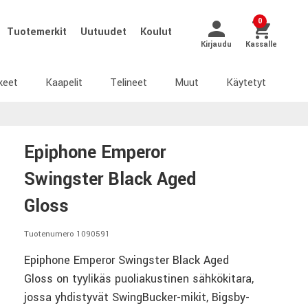
0
Tuotemerkit
Uutuudet
Koulut
Kirjaudu
Kassalle
keet
Kaapelit
Telineet
Muut
Käytetyt
Epiphone Emperor
Swingster Black Aged
Gloss
Tuotenumero 1090591
Epiphone Emperor Swingster Black Aged
Gloss on tyylikäs puoliakustinen sähkökitara,
jossa yhdistyvät SwingBucker-mikit, Bigsby-