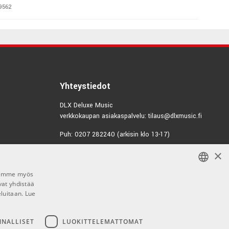
9562
€969,00
dway Vintage
0632
€744,00/kpl
ror Swingster
llic
Yhteystiedot
0134
DLX Deluxe Music
verkkokaupan asiakaspalvelu: tilaus@dlxmusic.fi
€677,00/kpl
A Dark Amber
Puh: 0207 282240 (arkisin klo 13-17)
0178
×
Puh: 0207 282250 (myymälä)
€793,00
Hermannin Rantatie 10
aton Natural
Jaamme myös
00580 Helsinki
0637
vat yhdistää
FINNISH
Y-tunnus: 1983522-7
eluitaan.
Lue
FINNISH
€172,00/kpl
DK 22FR JS Dinky
Myymälän aukioloajat:
llic Red
ENGLISH
NNALLISET
LUOKITTELEMATTOMAT